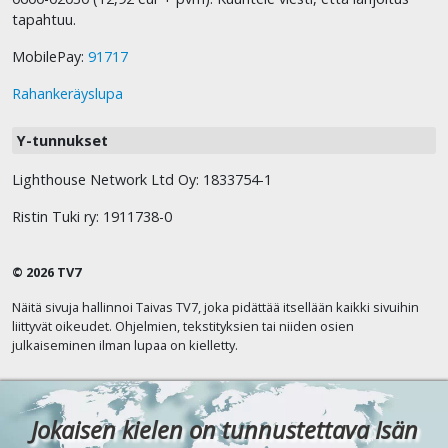
tapahtuu.
MobilePay:
91717
Rahankeräyslupa
Y-tunnukset
Lighthouse Network Ltd Oy: 1833754-1
Ristin Tuki ry: 1911738-0
© 2026 TV7
Näitä sivuja hallinnoi Taivas TV7, joka pidättää itsellään kaikki sivuihin
liittyvät oikeudet. Ohjelmien, tekstityksien tai niiden osien
julkaiseminen ilman lupaa on kielletty.
Jokaisen kielen on tunnustettava Isän