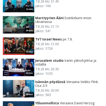
7.8.26 klo 21.45
Jakso: 106
15 min
Marttyyrien Ääni
Evankeliumi ensin
Ukrainassa
7.8.26 klo 21.15
Jakso: 341
30 min
TV7 Israel News
pe 7.8.
7.8.26 klo 21.00
Jakso: 3726
15 min
Jerusalem studio
Iranin ydinohjelma ja
sotatila
7.8.26 klo 20.30
Jakso: 1035
30 min
Isännän pöydässä
Vieraana Veikko Flink.
Osa 2/3
7.8.26 klo 20.00
Jakso: 583
30 min
Yliluonnollista
Vieraana David Herzog