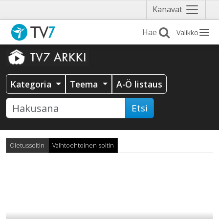
Näytä
Kanavat
valikko
Valikko
Kategoria
Teema
A-Ö listaus
Etsi
Oletussoitin
Vaihtoehtoinen soitin