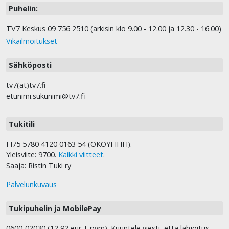
Puhelin:
TV7 Keskus 09 756 2510 (arkisin klo 9.00 - 12.00 ja 12.30 - 16.00)
Vikailmoitukset
Sähköposti
tv7(at)tv7.fi
etunimi.sukunimi@tv7.fi
Tukitili
FI75 5780 4120 0163 54 (OKOYFIHH).
Yleisviite: 9700.
Kaikki viitteet
.
Saaja: Ristin Tuki ry
Palvelunkuvaus
Tukipuhelin ja MobilePay
0600-02030 (12,92 eur + pvm). Kuuntele viesti, että lahjoitus