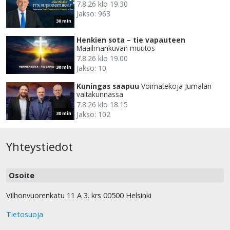
7.8.26 klo 19.30
Jakso: 963
30 min
Henkien sota – tie vapauteen
Maailmankuvan muutos
7.8.26 klo 19.00
Jakso: 10
30 min
Kuningas saapuu
Voimatekoja Jumalan
valtakunnassa
7.8.26 klo 18.15
Jakso: 102
30 min
Yhteystiedot
Osoite
Vilhonvuorenkatu 11 A 3. krs 00500 Helsinki
Tietosuoja