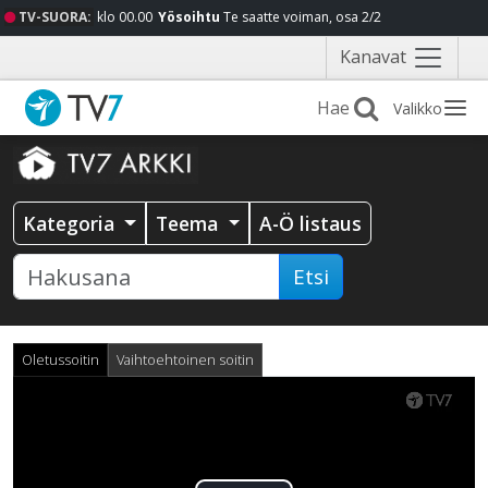
TV-SUORA:
klo 00.00
Yösoihtu
Te saatte voiman, osa 2/2
Näytä
Kanavat
valikko
Valikko
Kategoria
Teema
A-Ö listaus
Etsi
Oletussoitin
Vaihtoehtoinen soitin