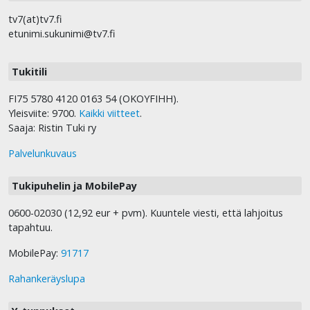
tv7(at)tv7.fi
etunimi.sukunimi@tv7.fi
Tukitili
FI75 5780 4120 0163 54 (OKOYFIHH).
Yleisviite: 9700.
Kaikki viitteet
.
Saaja: Ristin Tuki ry
Palvelunkuvaus
Tukipuhelin ja MobilePay
0600-02030 (12,92 eur + pvm). Kuuntele viesti, että lahjoitus
tapahtuu.
MobilePay:
91717
Rahankeräyslupa