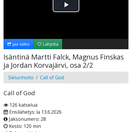
Toista
Video
Jaa video
Lahjoita
Isäntinä Martti Falck, Magnus Finskas
ja Jordan Korvajärvi, osa 2/2
Sielunhoito
Call of God
Call of God
126 katselua
Ensilähetys: la 13.6.2026
Jaksonumero: 28
Kesto: 120 min