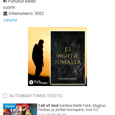
Puhutut kielet:
suomi
Viitenumero: 3502
Lahjoita
AUTOMAATTINEN TOISTO
Call of God
Isäntinä Martti Falck, Magnus
Uusin
Finskas ja Jordan Korvajärvi, osa 2/2
13.6.26 klo 00.00