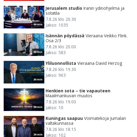
Jerusalem studio
Iranin ydinohjelma ja
sotatila
7.8.26 klo 20.30
Jakso: 1035
30 min
Isännän pöydässä
Vieraana Veikko Flink.
Osa 2/3
7.8.26 klo 20.00
Jakso: 583
30 min
Yliluonnollista
Vieraana David Herzog
7.8.26 klo 19.30
Jakso: 963
30 min
Henkien sota – tie vapauteen
Maailmankuvan muutos
7.8.26 klo 19.00
Jakso: 10
30 min
Kuningas saapuu
Voimatekoja Jumalan
valtakunnassa
7.8.26 klo 18.15
Jakso: 102
30 min