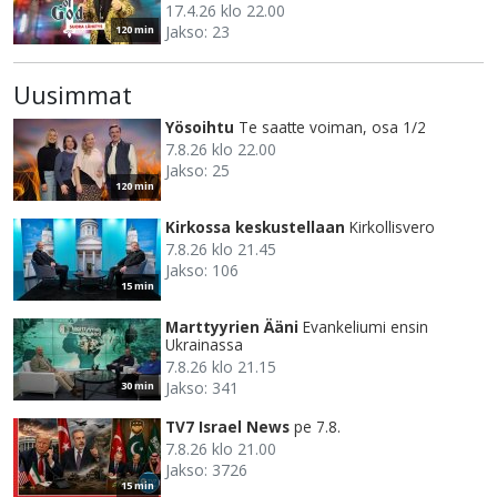
17.4.26 klo 22.00
Jakso: 23
120 min
Uusimmat
Yösoihtu
Te saatte voiman, osa 1/2
7.8.26 klo 22.00
Jakso: 25
120 min
Kirkossa keskustellaan
Kirkollisvero
7.8.26 klo 21.45
Jakso: 106
15 min
Marttyyrien Ääni
Evankeliumi ensin
Ukrainassa
7.8.26 klo 21.15
Jakso: 341
30 min
TV7 Israel News
pe 7.8.
7.8.26 klo 21.00
Jakso: 3726
15 min