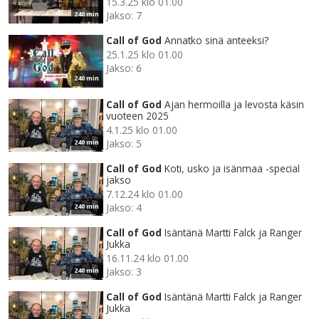
15.3.25 klo 01.00
Jakso: 7
240 min
Call of God
Annatko sinä anteeksi?
25.1.25 klo 01.00
Jakso: 6
240 min
Call of God
Ajan hermoilla ja levosta käsin
vuoteen 2025
4.1.25 klo 01.00
Jakso: 5
240 min
Call of God
Koti, usko ja isänmaa -special
jakso
7.12.24 klo 01.00
Jakso: 4
240 min
Call of God
Isäntänä Martti Falck ja Ranger
Jukka
16.11.24 klo 01.00
Jakso: 3
240 min
Call of God
Isäntänä Martti Falck ja Ranger
Jukka