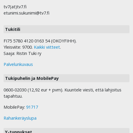
tv7(at)tv7.fi
etunimi.sukunimi@tv7.fi
Tukitili
FI75 5780 4120 0163 54 (OKOYFIHH).
Yleisviite: 9700.
Kaikki viitteet
.
Saaja: Ristin Tuki ry
Palvelunkuvaus
Tukipuhelin ja MobilePay
0600-02030 (12,92 eur + pvm). Kuuntele viesti, että lahjoitus
tapahtuu.
MobilePay:
91717
Rahankeräyslupa
Y-tunnukset