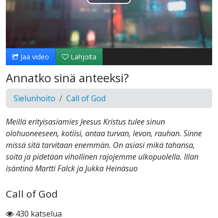
Toista
Video
Jaa video
Lahjoita
Annatko sinä anteeksi?
Sielunhoito
Call of God
Meillä erityisasiamies Jeesus Kristus tulee sinun
olohuoneeseen, kotiisi, antaa turvan, levon, rauhan. Sinne
missä sitä tarvitaan enemmän. On asiasi mikä tahansa,
soita ja pidetään vihollinen rajojemme ulkopuolella. Illan
isäntinä Martti Falck ja Jukka Heinäsuo
Call of God
430 katselua