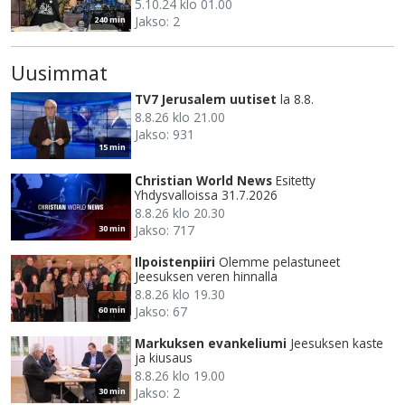
5.10.24 klo 01.00
Jakso: 2
240 min
Uusimmat
TV7 Jerusalem uutiset
la 8.8.
8.8.26 klo 21.00
Jakso: 931
15 min
Christian World News
Esitetty
Yhdysvalloissa 31.7.2026
8.8.26 klo 20.30
Jakso: 717
30 min
Ilpoistenpiiri
Olemme pelastuneet
Jeesuksen veren hinnalla
8.8.26 klo 19.30
Jakso: 67
60 min
Markuksen evankeliumi
Jeesuksen kaste
ja kiusaus
8.8.26 klo 19.00
Jakso: 2
30 min