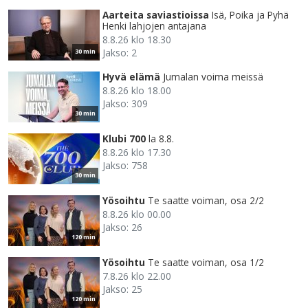
Aarteita saviastioissa
Isä, Poika ja Pyhä
Henki lahjojen antajana
8.8.26 klo 18.30
Jakso: 2
30 min
Hyvä elämä
Jumalan voima meissä
8.8.26 klo 18.00
Jakso: 309
30 min
Klubi 700
la 8.8.
8.8.26 klo 17.30
Jakso: 758
30 min
Yösoihtu
Te saatte voiman, osa 2/2
8.8.26 klo 00.00
Jakso: 26
120 min
Yösoihtu
Te saatte voiman, osa 1/2
7.8.26 klo 22.00
Jakso: 25
120 min