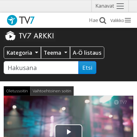
Näytä
Kanavat
valikko
Valikko
Kategoria
Teema
A-Ö listaus
Etsi
Oletussoitin
Vaihtoehtoinen soitin