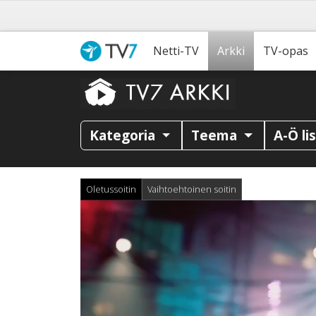
Netti-TV
Arkki
TV-opas
Kategoria
Teema
A-Ö li
Oletussoitin
Vaihtoehtoinen soitin