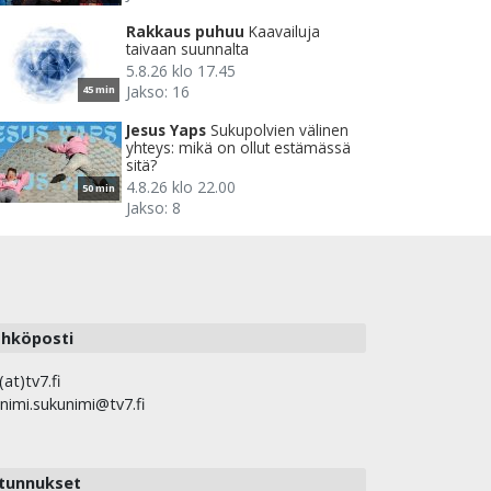
Rakkaus puhuu
Kaavailuja
taivaan suunnalta
5.8.26 klo 17.45
Jakso: 16
45 min
Jesus Yaps
Sukupolvien välinen
yhteys: mikä on ollut estämässä
sitä?
4.8.26 klo 22.00
50 min
Jakso: 8
hköposti
(at)tv7.fi
nimi.sukunimi@tv7.fi
tunnukset