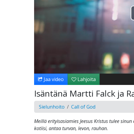
Jaa video
Lahjoita
Isäntänä Martti Falck ja R
Sielunhoito
Call of God
Meillä erityisasiamies Jeesus Kristus tulee sinu
kotiisi, antaa turvan, levon, rauhan.