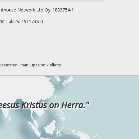
hthouse Network Ltd Oy: 1833754-1
tin Tuki ry: 1911738-0
kaiseminen ilman lupaa on kielletty.
eesus Kristus on Herra."