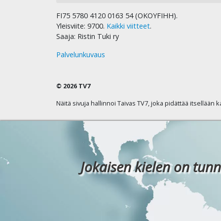
FI75 5780 4120 0163 54 (OKOYFIHH).
Yleisviite: 9700.
Kaikki viitteet
.
Saaja: Ristin Tuki ry
Palvelunkuvaus
© 2026 TV7
Näitä sivuja hallinnoi Taivas TV7, joka pidättää itsellään 
Jokaisen kielen on tunn