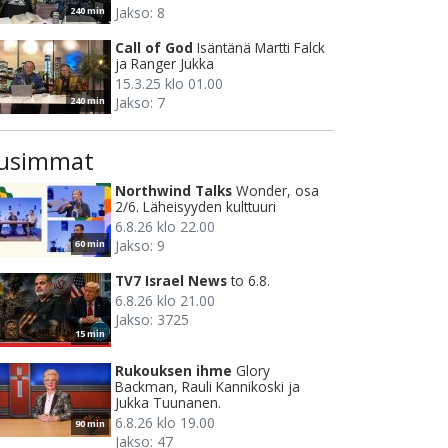
Jakso: 8
240 min
Call of God
Isäntänä Martti Falck
ja Ranger Jukka
15.3.25 klo 01.00
Jakso: 7
240 min
usimmat
Northwind Talks
Wonder, osa
2/6. Läheisyyden kulttuuri
6.8.26 klo 22.00
Jakso: 9
60 min
TV7 Israel News
to 6.8.
6.8.26 klo 21.00
Jakso: 3725
15 min
Rukouksen ihme
Glory
Backman, Rauli Kannikoski ja
Jukka Tuunanen.
6.8.26 klo 19.00
90 min
Jakso: 47