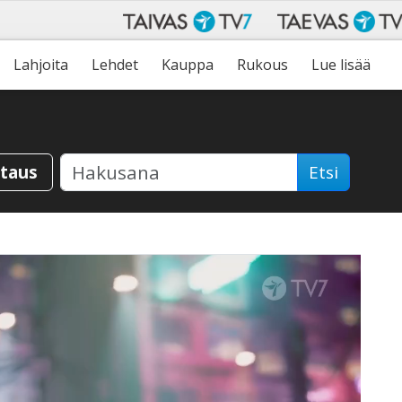
Lahjoita
Lehdet
Kauppa
Rukous
Lue lisää
staus
Etsi