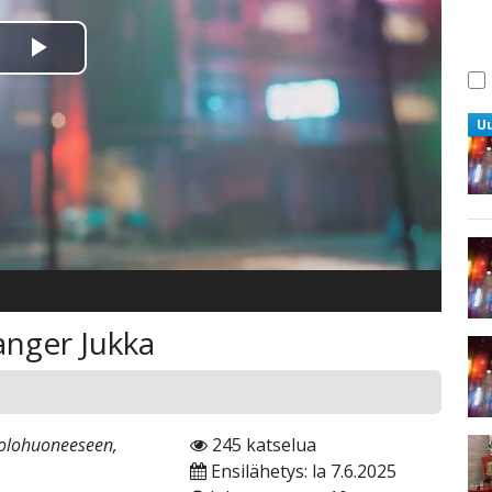
Toista
Video
U
anger Jukka
n olohuoneeseen,
245 katselua
Ensilähetys: la 7.6.2025