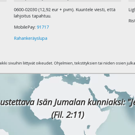
0600-02030 (12,92 eur + pvm). Kuuntele viesti, että
Lig
lahjoitus tapahtuu.
Ris
MobilePay:
91717
Rahankeräyslupa
kaikki sivuihin liittyvät oikeudet. Ohjelmien, tekstityksien tai niiden osien jul
ustettava Isän Jumalan kunniaksi: "J
(Fil. 2:11)