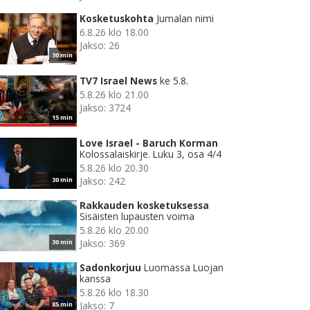
Kosketuskohta
Jumalan nimi
6.8.26 klo 18.00
Jakso: 26
30 min
TV7 Israel News
ke 5.8.
5.8.26 klo 21.00
Jakso: 3724
15 min
Love Israel - Baruch Korman
Kolossalaiskirje. Luku 3, osa 4/4
5.8.26 klo 20.30
Jakso: 242
30 min
Rakkauden kosketuksessa
Sisäisten lupausten voima
5.8.26 klo 20.00
Jakso: 369
30 min
Sadonkorjuu
Luomassa Luojan
kanssa
5.8.26 klo 18.30
Jakso: 7
85 min