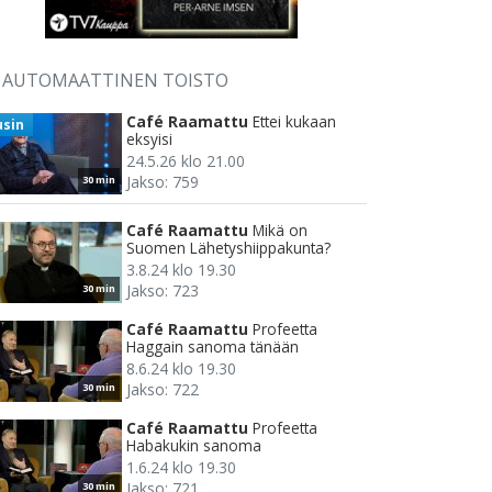
AUTOMAATTINEN TOISTO
Café Raamattu
Ettei kukaan
usin
eksyisi
24.5.26 klo 21.00
Jakso: 759
30 min
Café Raamattu
Mikä on
Suomen Lähetyshiippakunta?
3.8.24 klo 19.30
Jakso: 723
30 min
Café Raamattu
Profeetta
Haggain sanoma tänään
8.6.24 klo 19.30
Jakso: 722
30 min
Café Raamattu
Profeetta
Habakukin sanoma
1.6.24 klo 19.30
Jakso: 721
30 min