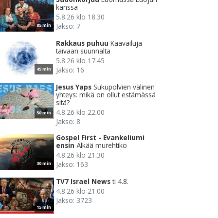
kanssa
5.8.26 klo 18.30
Jakso: 7
85 min
Rakkaus puhuu
Kaavailuja
taivaan suunnalta
5.8.26 klo 17.45
Jakso: 16
45 min
Jesus Yaps
Sukupolvien välinen
yhteys: mikä on ollut estämässä
sitä?
4.8.26 klo 22.00
50 min
Jakso: 8
Gospel First - Evankeliumi
ensin
Älkää murehtiko
4.8.26 klo 21.30
Jakso: 163
30 min
TV7 Israel News
ti 4.8.
4.8.26 klo 21.00
Jakso: 3723
15 min