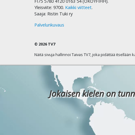
FI75 5780 4120 0163 54 (OKOYFIHH).
Yleisviite: 9700.
Kaikki viitteet
.
Saaja: Ristin Tuki ry
Palvelunkuvaus
© 2026 TV7
Näitä sivuja hallinnoi Taivas TV7, joka pidättää itsellään 
Jokaisen kielen on tunn