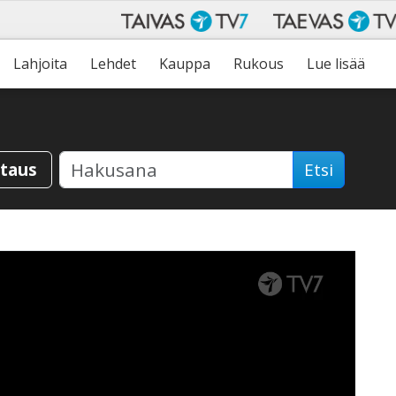
Lahjoita
Lehdet
Kauppa
Rukous
Lue lisää
staus
Etsi