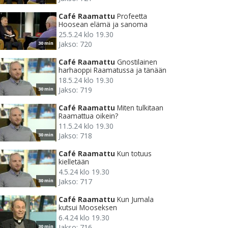
Café Raamattu
Profeetta
Hoosean elämä ja sanoma
25.5.24 klo 19.30
Jakso: 720
30 min
Café Raamattu
Gnostilainen
harhaoppi Raamatussa ja tänään
18.5.24 klo 19.30
Jakso: 719
30 min
Café Raamattu
Miten tulkitaan
Raamattua oikein?
11.5.24 klo 19.30
Jakso: 718
30 min
Café Raamattu
Kun totuus
kielletään
4.5.24 klo 19.30
Jakso: 717
30 min
Café Raamattu
Kun Jumala
kutsui Mooseksen
6.4.24 klo 19.30
Jakso: 716
30 min