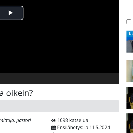
Toista
Video
U
a oikein?
ittaja, pastori
1098 katselua
Ensilähetys: la 11.5.2024