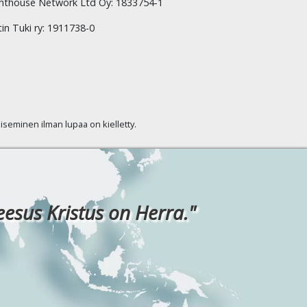
hthouse Network Ltd Oy: 1833754-1
tin Tuki ry: 1911738-0
kaiseminen ilman lupaa on kielletty.
eesus Kristus on Herra."