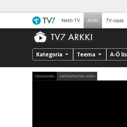
Netti-TV
Arkki
TV-opas
Kategoria
Teema
A-Ö li
Oletussoitin
Vaihtoehtoinen soitin