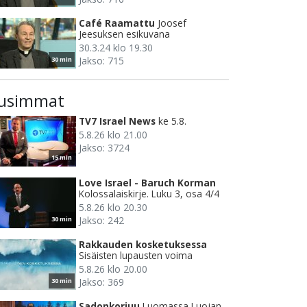
Café Raamattu
Joosef
Jeesuksen esikuvana
30.3.24 klo 19.30
Jakso: 715
30 min
usimmat
TV7 Israel News
ke 5.8.
5.8.26 klo 21.00
Jakso: 3724
15 min
Love Israel - Baruch Korman
Kolossalaiskirje. Luku 3, osa 4/4
5.8.26 klo 20.30
Jakso: 242
30 min
Rakkauden kosketuksessa
Sisäisten lupausten voima
5.8.26 klo 20.00
Jakso: 369
30 min
Sadonkorjuu
Luomassa Luojan