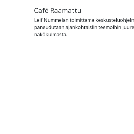
Café Raamattu
Leif Nummelan toimittama keskusteluohjelm
paneudutaan ajankohtaisiin teemoihin juurev
näkökulmasta.