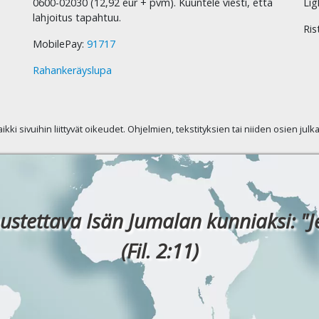
0600-02030 (12,92 eur + pvm). Kuuntele viesti, että
Lig
lahjoitus tapahtuu.
Ris
MobilePay:
91717
Rahankeräyslupa
kaikki sivuihin liittyvät oikeudet. Ohjelmien, tekstityksien tai niiden osien jul
ustettava Isän Jumalan kunniaksi: "J
(Fil. 2:11)