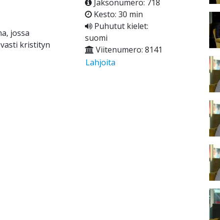
Jaksonumero: 718
Kesto: 30 min
Puhutut kielet:
a, jossa
suomi
asti kristityn
Viitenumero: 8141
Lahjoita