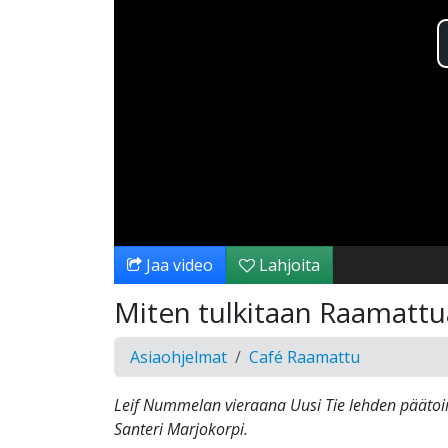
Jaa video
Lahjoita
Miten tulkitaan Raamattu
Asiaohjelmat
Café Raamattu
Leif Nummelan vieraana Uusi Tie lehden päätoim
Santeri Marjokorpi.