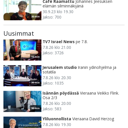
Café Raamattu
Johannes Jeesuksen
elämän silminnäkijänä
30.9.23 klo 19.30
Jakso: 700
30 min
Uusimmat
TV7 Israel News
pe 7.8.
7.8.26 klo 21.00
Jakso: 3726
15 min
Jerusalem studio
Iranin ydinohjelma ja
sotatila
7.8.26 klo 20.30
Jakso: 1035
30 min
Isännän pöydässä
Vieraana Veikko Flink.
Osa 2/3
7.8.26 klo 20.00
Jakso: 583
30 min
Yliluonnollista
Vieraana David Herzog
7.8.26 klo 19.30