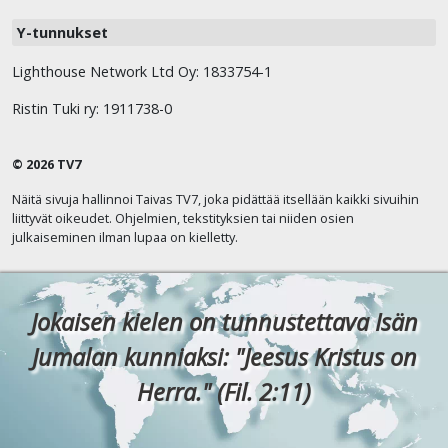
Y-tunnukset
Lighthouse Network Ltd Oy: 1833754-1
Ristin Tuki ry: 1911738-0
© 2026 TV7
Näitä sivuja hallinnoi Taivas TV7, joka pidättää itsellään kaikki sivuihin
liittyvät oikeudet. Ohjelmien, tekstityksien tai niiden osien
julkaiseminen ilman lupaa on kielletty.
Jokaisen kielen on tunnustettava Isän
Jumalan kunniaksi: "Jeesus Kristus on
Herra." (Fil. 2:11)