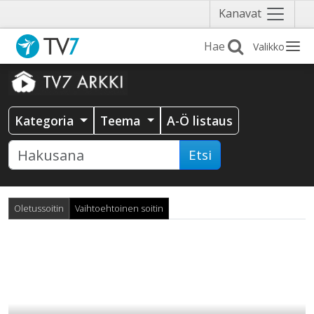
Näytä
Kanavat
valikko
Valikko
Kategoria
Teema
A-Ö listaus
Etsi
Oletussoitin
Vaihtoehtoinen soitin