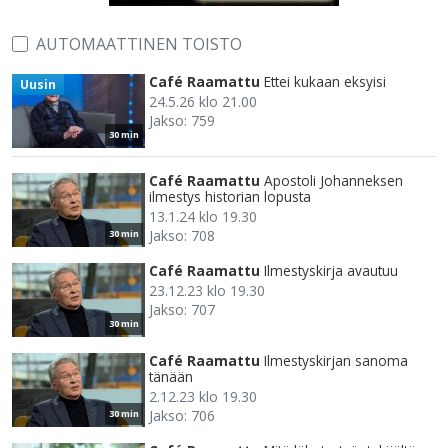
AUTOMAATTINEN TOISTO
Café Raamattu
Ettei kukaan eksyisi
Uusin
24.5.26 klo 21.00
Jakso: 759
30 min
Café Raamattu
Apostoli Johanneksen
ilmestys historian lopusta
13.1.24 klo 19.30
Jakso: 708
30 min
Café Raamattu
Ilmestyskirja avautuu
23.12.23 klo 19.30
Jakso: 707
30 min
Café Raamattu
Ilmestyskirjan sanoma
tänään
2.12.23 klo 19.30
Jakso: 706
30 min