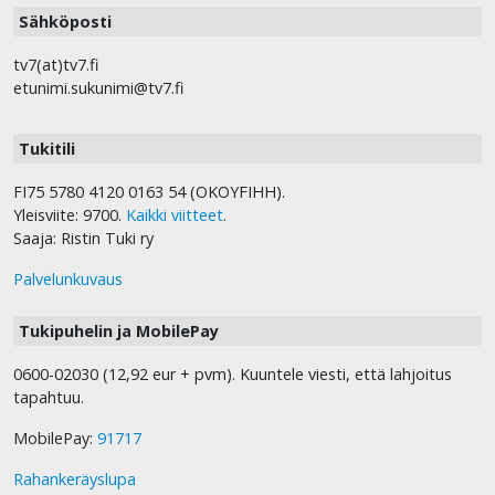
Sähköposti
tv7(at)tv7.fi
etunimi.sukunimi@tv7.fi
Tukitili
FI75 5780 4120 0163 54 (OKOYFIHH).
Yleisviite: 9700.
Kaikki viitteet
.
Saaja: Ristin Tuki ry
Palvelunkuvaus
Tukipuhelin ja MobilePay
0600-02030 (12,92 eur + pvm). Kuuntele viesti, että lahjoitus
tapahtuu.
MobilePay:
91717
Rahankeräyslupa