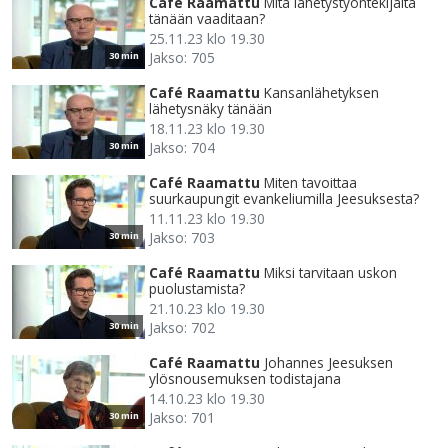
Café Raamattu
Mitä lähetystyöntekijältä
tänään vaaditaan?
25.11.23 klo 19.30
Jakso: 705
30 min
Café Raamattu
Kansanlähetyksen
lähetysnäky tänään
18.11.23 klo 19.30
Jakso: 704
30 min
Café Raamattu
Miten tavoittaa
suurkaupungit evankeliumilla Jeesuksesta?
11.11.23 klo 19.30
Jakso: 703
30 min
Café Raamattu
Miksi tarvitaan uskon
puolustamista?
21.10.23 klo 19.30
Jakso: 702
30 min
Café Raamattu
Johannes Jeesuksen
ylösnousemuksen todistajana
14.10.23 klo 19.30
Jakso: 701
30 min