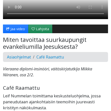
Jaa video
Lahjoita
Miten tavoittaa suurkaupungit
evankeliumilla Jeesuksesta?
Asiaohjelmat
Café Raamattu
Vieraana diplomi-insinööri, väitöskirjatutkija Miikka
Niiranen, osa 2/2.
Café Raamattu
Leif Nummelan toimittama keskusteluohjelma, jossa
paneudutaan ajankohtaisiin teemoihin juurevasti
kristityn näkökulmasta.