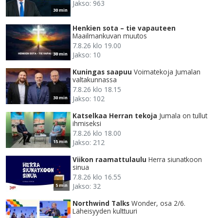
Jakso: 963
30 min
Henkien sota – tie vapauteen
Maailmankuvan muutos
7.8.26 klo 19.00
Jakso: 10
30 min
Kuningas saapuu
Voimatekoja Jumalan
valtakunnassa
7.8.26 klo 18.15
Jakso: 102
30 min
Katselkaa Herran tekoja
Jumala on tullut
ihmiseksi
7.8.26 klo 18.00
Jakso: 212
15 min
Viikon raamattulaulu
Herra siunatkoon
sinua
7.8.26 klo 16.55
Jakso: 32
5 min
Northwind Talks
Wonder, osa 2/6.
Läheisyyden kulttuuri