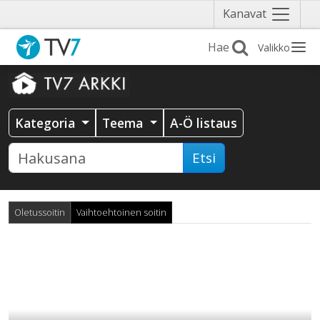
Näytä
Kanavat
valikko
Valikko
Kategoria
Teema
A-Ö listaus
Etsi
Oletussoitin
Vaihtoehtoinen soitin