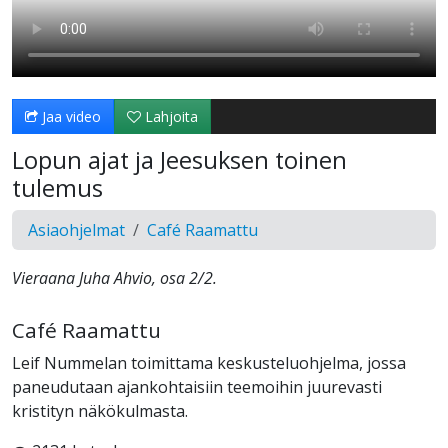
Jaa video
Lahjoita
Lopun ajat ja Jeesuksen toinen
tulemus
Asiaohjelmat
Café Raamattu
Vieraana Juha Ahvio, osa 2/2.
Café Raamattu
Leif Nummelan toimittama keskusteluohjelma, jossa
paneudutaan ajankohtaisiin teemoihin juurevasti
kristityn näkökulmasta.