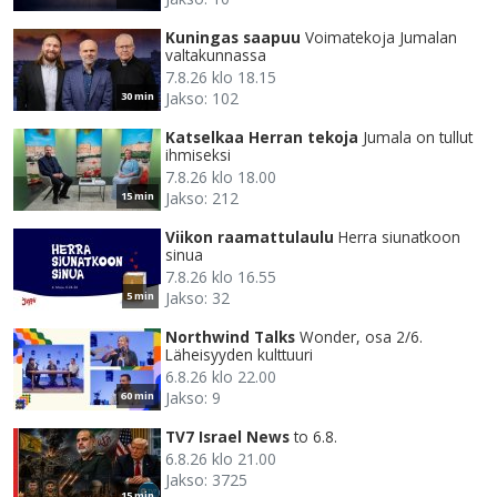
Kuningas saapuu
Voimatekoja Jumalan
valtakunnassa
7.8.26 klo 18.15
Jakso: 102
30 min
Katselkaa Herran tekoja
Jumala on tullut
ihmiseksi
7.8.26 klo 18.00
Jakso: 212
15 min
Viikon raamattulaulu
Herra siunatkoon
sinua
7.8.26 klo 16.55
Jakso: 32
5 min
Northwind Talks
Wonder, osa 2/6.
Läheisyyden kulttuuri
6.8.26 klo 22.00
Jakso: 9
60 min
TV7 Israel News
to 6.8.
6.8.26 klo 21.00
Jakso: 3725
15 min