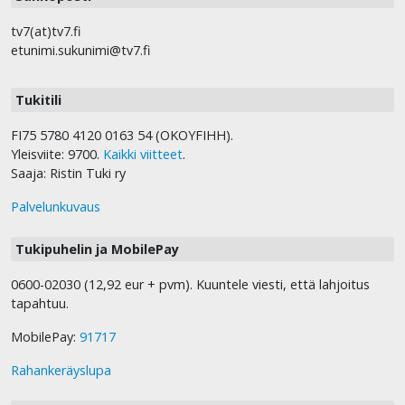
tv7(at)tv7.fi
etunimi.sukunimi@tv7.fi
Tukitili
FI75 5780 4120 0163 54 (OKOYFIHH).
Yleisviite: 9700.
Kaikki viitteet
.
Saaja: Ristin Tuki ry
Palvelunkuvaus
Tukipuhelin ja MobilePay
0600-02030 (12,92 eur + pvm). Kuuntele viesti, että lahjoitus
tapahtuu.
MobilePay:
91717
Rahankeräyslupa