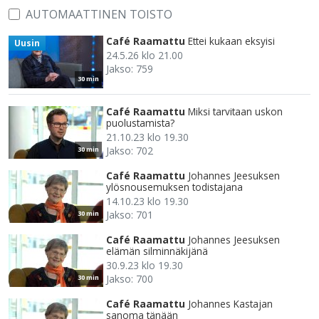
AUTOMAATTINEN TOISTO
Café Raamattu
Ettei kukaan eksyisi
Uusin
24.5.26 klo 21.00
Jakso: 759
30 min
Café Raamattu
Miksi tarvitaan uskon
puolustamista?
21.10.23 klo 19.30
Jakso: 702
30 min
Café Raamattu
Johannes Jeesuksen
ylösnousemuksen todistajana
14.10.23 klo 19.30
Jakso: 701
30 min
Café Raamattu
Johannes Jeesuksen
elämän silminnäkijänä
30.9.23 klo 19.30
Jakso: 700
30 min
Café Raamattu
Johannes Kastajan
sanoma tänään