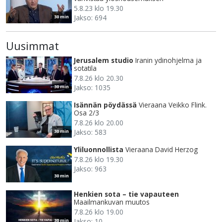
5.8.23 klo 19.30
Jakso: 694
30 min
Uusimmat
Jerusalem studio
Iranin ydinohjelma ja
sotatila
7.8.26 klo 20.30
Jakso: 1035
30 min
Isännän pöydässä
Vieraana Veikko Flink.
Osa 2/3
7.8.26 klo 20.00
Jakso: 583
30 min
Yliluonnollista
Vieraana David Herzog
7.8.26 klo 19.30
Jakso: 963
30 min
Henkien sota – tie vapauteen
Maailmankuvan muutos
7.8.26 klo 19.00
Jakso: 10
30 min