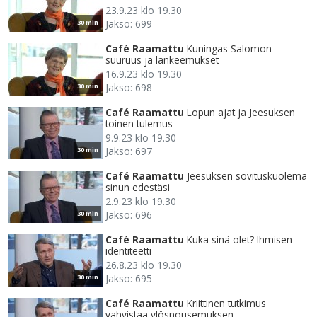
23.9.23 klo 19.30
Jakso: 699
30 min
Café Raamattu
Kuningas Salomon
suuruus ja lankeemukset
16.9.23 klo 19.30
Jakso: 698
30 min
Café Raamattu
Lopun ajat ja Jeesuksen
toinen tulemus
9.9.23 klo 19.30
Jakso: 697
30 min
Café Raamattu
Jeesuksen sovituskuolema
sinun edestäsi
2.9.23 klo 19.30
Jakso: 696
30 min
Café Raamattu
Kuka sinä olet? Ihmisen
identiteetti
26.8.23 klo 19.30
Jakso: 695
30 min
Café Raamattu
Kriittinen tutkimus
vahvistaa ylösnousemuksen