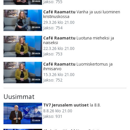
Jakso: 755
30 min
Café Raamattu
Vanha ja uusi luominen
kristinuskossa
29.3.26 klo 21.00
Jakso: 754
30 min
Café Raamattu
Luotuna mieheksi ja
naiseksi
22.3.26 klo 21.00
Jakso: 753
30 min
Café Raamattu
Luomiskertomus ja
ihmisarvo
15.3.26 klo 21.00
Jakso: 752
30 min
Uusimmat
TV7 Jerusalem uutiset
la 8.8.
8.8.26 klo 21.00
Jakso: 931
15 min