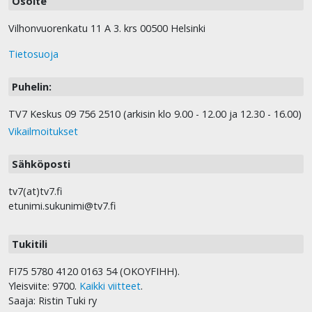
Osoite
Vilhonvuorenkatu 11 A 3. krs 00500 Helsinki
Tietosuoja
Puhelin:
TV7 Keskus 09 756 2510 (arkisin klo 9.00 - 12.00 ja 12.30 - 16.00)
Vikailmoitukset
Sähköposti
tv7(at)tv7.fi
etunimi.sukunimi@tv7.fi
Tukitili
FI75 5780 4120 0163 54 (OKOYFIHH).
Yleisviite: 9700.
Kaikki viitteet
.
Saaja: Ristin Tuki ry