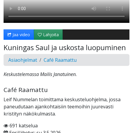
Jaa video
Lahjoita
Kuningas Saul ja uskosta luopuminen
Asiaohjelmat
Café Raamattu
Keskustelemassa Mailis Janatuinen.
Café Raamattu
Leif Nummelan toimittama keskusteluohjelma, jossa
paneudutaan ajankohtaisiin teemoihin juurevasti
kristityn näkökulmasta.
691 katselua
Ensilähetys: su 3.5.2026