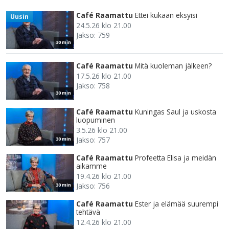
Café Raamattu
Ettei kukaan eksyisi
Uusin
24.5.26 klo 21.00
Jakso: 759
30 min
Café Raamattu
Mitä kuoleman jälkeen?
17.5.26 klo 21.00
Jakso: 758
30 min
Café Raamattu
Kuningas Saul ja uskosta
luopuminen
3.5.26 klo 21.00
Jakso: 757
30 min
Café Raamattu
Profeetta Elisa ja meidän
aikamme
19.4.26 klo 21.00
Jakso: 756
30 min
Café Raamattu
Ester ja elämää suurempi
tehtävä
12.4.26 klo 21.00