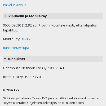
Palvelunkuvaus
Tukipuhelin ja MobilePay
0600-02030 (12,92 eur + pvm). Kuuntele viesti, että lahjoitus
tapahtuu.
MobilePay:
91717
Rahankeräyslupa
Y-tunnukset
Lighthouse Network Ltd Oy: 1833754-1
Ristin Tuki ry: 1911738-0
© 2026 TV7
Näitä sivuja hallinnoi Taivas TV7, joka pidättää itsellään kaikki sivuihin
liittyvät oikeudet. Ohjelmien, tekstityksien tai niiden osien