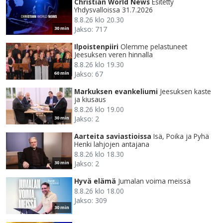
Christian World News
Esitetty
Yhdysvalloissa 31.7.2026
8.8.26 klo 20.30
Jakso: 717
30 min
Ilpoistenpiiri
Olemme pelastuneet
Jeesuksen veren hinnalla
8.8.26 klo 19.30
Jakso: 67
60 min
Markuksen evankeliumi
Jeesuksen kaste
ja kiusaus
8.8.26 klo 19.00
Jakso: 2
30 min
Aarteita saviastioissa
Isä, Poika ja Pyhä
Henki lahjojen antajana
8.8.26 klo 18.30
Jakso: 2
30 min
Hyvä elämä
Jumalan voima meissä
8.8.26 klo 18.00
Jakso: 309
30 min