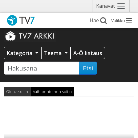
Näytä
Kanavat
valikko
Valikko
Kategoria
Teema
A-Ö listaus
Etsi
Oletussoitin
Vaihtoehtoinen soitin