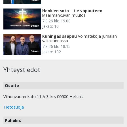
30 min
Henkien sota – tie vapauteen
Maailmankuvan muutos
7.8.26 klo 19.00
Jakso: 10
30 min
Kuningas saapuu
Voimatekoja Jumalan
valtakunnassa
7.8.26 klo 18.15
Jakso: 102
30 min
Yhteystiedot
Osoite
Vilhonvuorenkatu 11 A 3. krs 00500 Helsinki
Tietosuoja
Puhelin: