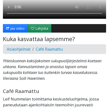
Jaa video
Lahjoita
Kuka kasvattaa lapsemme?
Asiaohjelmat
Café Raamattu
Yhteiskunnan kaksijakoinen sukupuolijärjestelmä koetaan
uhkana. Kannustaminen ja arvostus lapsen omaa
sukupuolta kohtaan luo kuitenkin turvaa kasvatuksessa.
Vieraana Soili Haverinen.
Café Raamattu
Leif Nummelan toimittama keskusteluohjelma, jossa
paneudutaan ajankohtaisiin teemoihin juurevasti