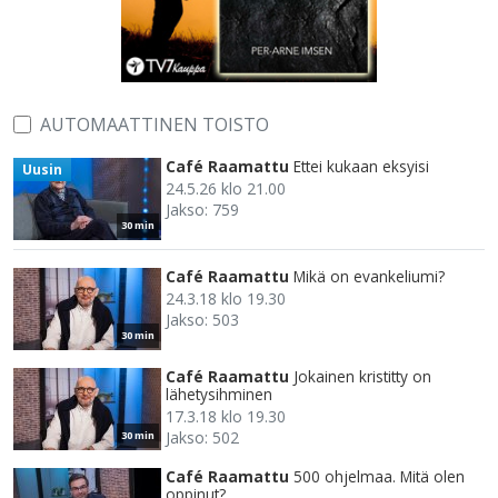
AUTOMAATTINEN TOISTO
Café Raamattu
Ettei kukaan eksyisi
Uusin
24.5.26 klo 21.00
Jakso: 759
30 min
Café Raamattu
Mikä on evankeliumi?
24.3.18 klo 19.30
Jakso: 503
30 min
Café Raamattu
Jokainen kristitty on
lähetysihminen
17.3.18 klo 19.30
Jakso: 502
30 min
Café Raamattu
500 ohjelmaa. Mitä olen
oppinut?