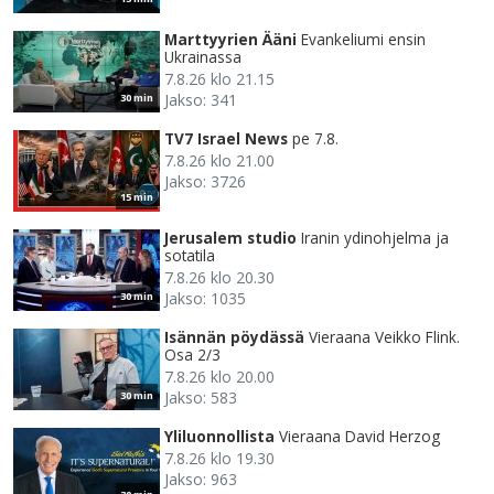
Marttyyrien Ääni
Evankeliumi ensin
Ukrainassa
7.8.26 klo 21.15
Jakso: 341
30 min
TV7 Israel News
pe 7.8.
7.8.26 klo 21.00
Jakso: 3726
15 min
Jerusalem studio
Iranin ydinohjelma ja
sotatila
7.8.26 klo 20.30
Jakso: 1035
30 min
Isännän pöydässä
Vieraana Veikko Flink.
Osa 2/3
7.8.26 klo 20.00
Jakso: 583
30 min
Yliluonnollista
Vieraana David Herzog
7.8.26 klo 19.30
Jakso: 963