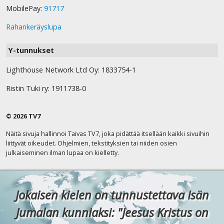
MobilePay:
91717
Rahankeräyslupa
Y-tunnukset
Lighthouse Network Ltd Oy: 1833754-1
Ristin Tuki ry: 1911738-0
© 2026 TV7
Näitä sivuja hallinnoi Taivas TV7, joka pidättää itsellään kaikki sivuihin
liittyvät oikeudet. Ohjelmien, tekstityksien tai niiden osien
julkaiseminen ilman lupaa on kielletty.
Jokaisen kielen on tunnustettava Isän
Jumalan kunniaksi: "Jeesus Kristus on