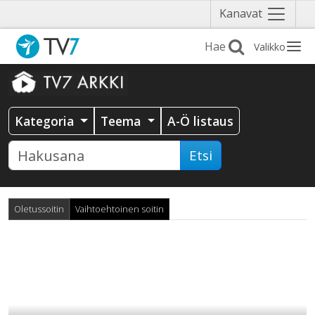
Näytä
Kanavat
valikko
Valikko
Kategoria
Teema
A-Ö listaus
Etsi
Oletussoitin
Vaihtoehtoinen soitin