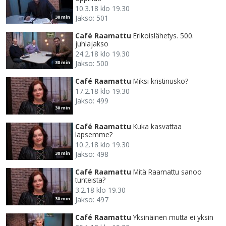
10.3.18 klo 19.30
Jakso: 501
30 min
Café Raamattu
Erikoislähetys. 500.
juhlajakso
24.2.18 klo 19.30
Jakso: 500
30 min
Café Raamattu
Miksi kristinusko?
17.2.18 klo 19.30
Jakso: 499
30 min
Café Raamattu
Kuka kasvattaa
lapsemme?
10.2.18 klo 19.30
Jakso: 498
30 min
Café Raamattu
Mitä Raamattu sanoo
tunteista?
3.2.18 klo 19.30
Jakso: 497
30 min
Café Raamattu
Yksinäinen mutta ei yksin