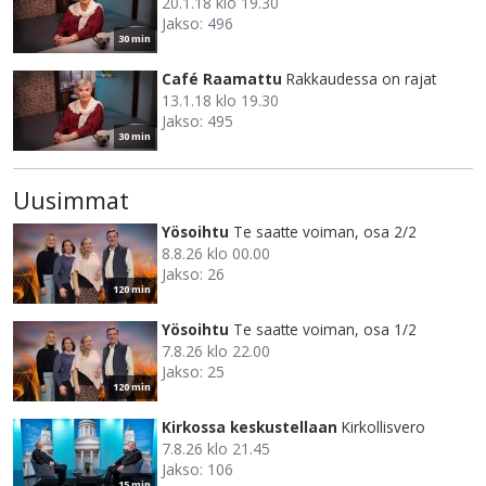
20.1.18 klo 19.30
Jakso: 496
30 min
Café Raamattu
Rakkaudessa on rajat
13.1.18 klo 19.30
Jakso: 495
30 min
Uusimmat
Yösoihtu
Te saatte voiman, osa 2/2
8.8.26 klo 00.00
Jakso: 26
120 min
Yösoihtu
Te saatte voiman, osa 1/2
7.8.26 klo 22.00
Jakso: 25
120 min
Kirkossa keskustellaan
Kirkollisvero
7.8.26 klo 21.45
Jakso: 106
15 min