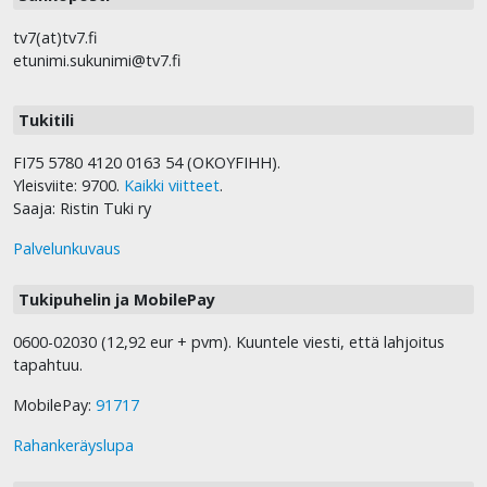
tv7(at)tv7.fi
etunimi.sukunimi@tv7.fi
Tukitili
FI75 5780 4120 0163 54 (OKOYFIHH).
Yleisviite: 9700.
Kaikki viitteet
.
Saaja: Ristin Tuki ry
Palvelunkuvaus
Tukipuhelin ja MobilePay
0600-02030 (12,92 eur + pvm). Kuuntele viesti, että lahjoitus
tapahtuu.
MobilePay:
91717
Rahankeräyslupa