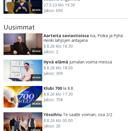
27.5.23 klo 19.30
Jakso: 690
30 min
Uusimmat
Aarteita saviastioissa
Isä, Poika ja Pyhä
Henki lahjojen antajana
8.8.26 klo 18.30
Jakso: 2
30 min
Hyvä elämä
Jumalan voima meissä
8.8.26 klo 18.00
Jakso: 309
30 min
Klubi 700
la 8.8.
8.8.26 klo 17.30
Jakso: 758
30 min
Yösoihtu
Te saatte voiman, osa 2/2
8.8.26 klo 00.00
Jakso: 26
120 min