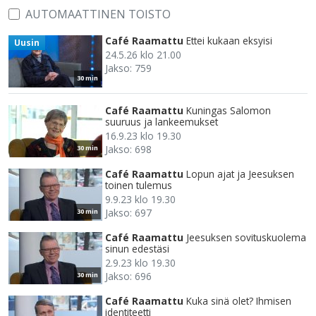
AUTOMAATTINEN TOISTO
Café Raamattu
Ettei kukaan eksyisi
Uusin
24.5.26 klo 21.00
Jakso: 759
30 min
Café Raamattu
Kuningas Salomon
suuruus ja lankeemukset
16.9.23 klo 19.30
Jakso: 698
30 min
Café Raamattu
Lopun ajat ja Jeesuksen
toinen tulemus
9.9.23 klo 19.30
Jakso: 697
30 min
Café Raamattu
Jeesuksen sovituskuolema
sinun edestäsi
2.9.23 klo 19.30
Jakso: 696
30 min
Café Raamattu
Kuka sinä olet? Ihmisen
identiteetti