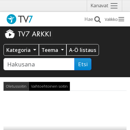
Näytä
Kanavat
valikko
Valikko
Kategoria
Teema
A-Ö listaus
Etsi
Oletussoitin
Vaihtoehtoinen soitin