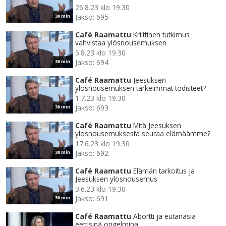
26.8.23 klo 19.30
Jakso: 695
30 min
Café Raamattu
Kriittinen tutkimus
vahvistaa ylösnousemuksen
5.8.23 klo 19.30
Jakso: 694
30 min
Café Raamattu
Jeesuksen
ylösnousemuksen tärkeimmät todisteet?
1.7.23 klo 19.30
Jakso: 693
30 min
Café Raamattu
Mitä Jeesuksen
ylösnousemuksesta seuraa elämäämme?
17.6.23 klo 19.30
Jakso: 692
30 min
Café Raamattu
Elämän tarkoitus ja
Jeesuksen ylösnousemus
3.6.23 klo 19.30
Jakso: 691
30 min
Café Raamattu
Abortti ja eutanasia
eettisinä ongelmina