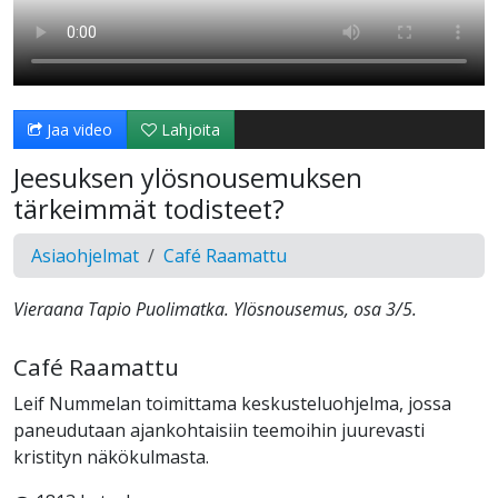
Jaa video
Lahjoita
Jeesuksen ylösnousemuksen
tärkeimmät todisteet?
Asiaohjelmat
Café Raamattu
Vieraana Tapio Puolimatka. Ylösnousemus, osa 3/5.
Café Raamattu
Leif Nummelan toimittama keskusteluohjelma, jossa
paneudutaan ajankohtaisiin teemoihin juurevasti
kristityn näkökulmasta.