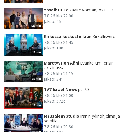
Yösoihtu
Te saatte voiman, osa 1/2
7.8.26 klo 22.00
Jakso: 25
120 min
Kirkossa keskustellaan
Kirkollisvero
7.8.26 klo 21.45
Jakso: 106
15 min
Marttyyrien Ääni
Evankeliumi ensin
Ukrainassa
7.8.26 klo 21.15
Jakso: 341
30 min
TV7 Israel News
pe 7.8.
7.8.26 klo 21.00
Jakso: 3726
15 min
Jerusalem studio
Iranin ydinohjelma ja
sotatila
7.8.26 klo 20.30
30 min