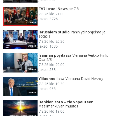
TV7 Israel News
pe 7.8.
7.8.26 klo 21.00
Jakso: 3726
15 min
Jerusalem studio
Iranin ydinohjelma ja
sotatila
7.8.26 klo 20.30
Jakso: 1035
30 min
Isännän pöydässä
Vieraana Veikko Flink.
Osa 2/3
7.8.26 klo 20.00
Jakso: 583
30 min
Yliluonnollista
Vieraana David Herzog
7.8.26 klo 19.30
Jakso: 963
30 min
Henkien sota – tie vapauteen
Maailmankuvan muutos
7.8.26 klo 19.00
30 min