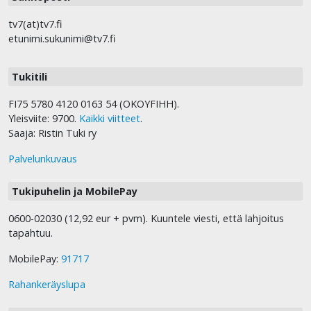
tv7(at)tv7.fi
etunimi.sukunimi@tv7.fi
Tukitili
FI75 5780 4120 0163 54 (OKOYFIHH).
Yleisviite: 9700.
Kaikki viitteet
.
Saaja: Ristin Tuki ry
Palvelunkuvaus
Tukipuhelin ja MobilePay
0600-02030 (12,92 eur + pvm). Kuuntele viesti, että lahjoitus
tapahtuu.
MobilePay:
91717
Rahankeräyslupa