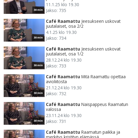
11.1.25 klo 19.30
Jakso: 735
30 min
Café Raamattu
Jeesukseen uskovat
juutalaiset, osa 2/2
4.1.25 klo 19.30
Jakso: 734
30 min
Café Raamattu
Jeesukseen uskovat
juutalaiset, osa 1/2
28.12.24 klo 19.30
Jakso: 733
30 min
Café Raamattu
Mitä Raamattu opettaa
avioliitosta
21.12.24 klo 19.30
Jakso: 732
30 min
Café Raamattu
Naispappeus Raamatun
valossa
23.11.24 klo 19.30
Jakso: 731
30 min
Café Raamattu
Raamatun paikka ja
merkitys kristityn elämässä