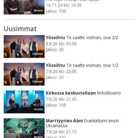
16.11.24 klo 19.30
Jakso: 730
30 min
Uusimmat
Yösoihtu
Te saatte voiman, osa 2/2
8.8.26 klo 00.00
Jakso: 26
120 min
Yösoihtu
Te saatte voiman, osa 1/2
7.8.26 klo 22.00
Jakso: 25
120 min
Kirkossa keskustellaan
Kirkollisvero
7.8.26 klo 21.45
Jakso: 106
15 min
Marttyyrien Ääni
Evankeliumi ensin
Ukrainassa
7.8.26 klo 21.15
Jakso: 341
30 min