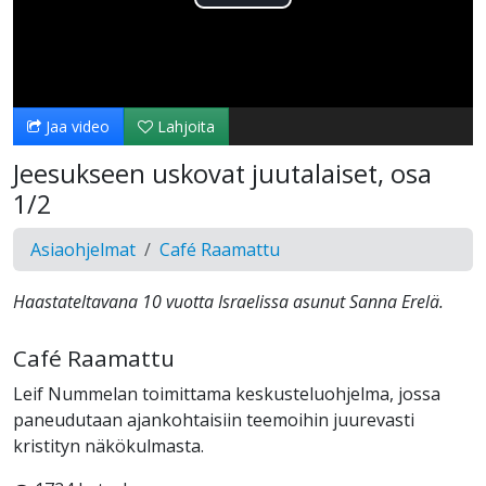
Toista
Video
Jaa video
Lahjoita
Jeesukseen uskovat juutalaiset, osa
1/2
Asiaohjelmat
Café Raamattu
Haastateltavana 10 vuotta Israelissa asunut Sanna Erelä.
Café Raamattu
Leif Nummelan toimittama keskusteluohjelma, jossa
paneudutaan ajankohtaisiin teemoihin juurevasti
kristityn näkökulmasta.