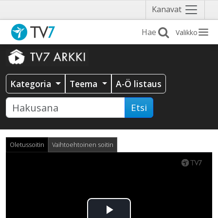
Näytä
Kanavat
valikko
Valikko
Kategoria
Teema
A-Ö listaus
Etsi
Oletussoitin
Vaihtoehtoinen soitin