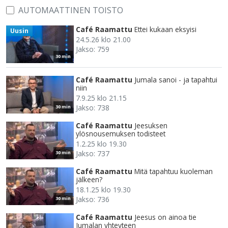
AUTOMAATTINEN TOISTO
Café Raamattu
Ettei kukaan eksyisi
Uusin
24.5.26 klo 21.00
Jakso: 759
30 min
Café Raamattu
Jumala sanoi - ja tapahtui
niin
7.9.25 klo 21.15
Jakso: 738
30 min
Café Raamattu
Jeesuksen
ylösnousemuksen todisteet
1.2.25 klo 19.30
Jakso: 737
30 min
Café Raamattu
Mitä tapahtuu kuoleman
jälkeen?
18.1.25 klo 19.30
Jakso: 736
30 min
Café Raamattu
Jeesus on ainoa tie
Jumalan yhteyteen