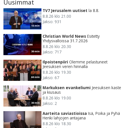
Uusimmat
TV7 Jerusalem uutiset
la 8.8.
8.8.26 klo 21.00
Jakso: 931
15 min
Christian World News
Esitetty
Yhdysvalloissa 31.7.2026
8.8.26 klo 20.30
Jakso: 717
30 min
Ilpoistenpiiri
Olemme pelastuneet
Jeesuksen veren hinnalla
8.8.26 klo 19.30
Jakso: 67
60 min
Markuksen evankeliumi
Jeesuksen kaste
ja kiusaus
8.8.26 klo 19.00
Jakso: 2
30 min
Aarteita saviastioissa
Isä, Poika ja Pyhä
Henki lahjojen antajana
8.8.26 klo 18.30