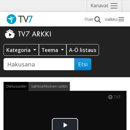
Näytä
Kanavat
valikko
Valikko
Kategoria
Teema
A-Ö listaus
Etsi
Oletussoitin
Vaihtoehtoinen soitin