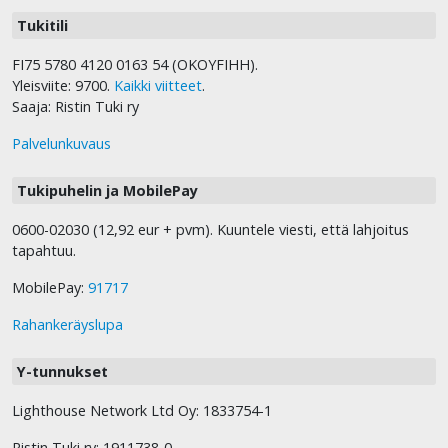
Tukitili
FI75 5780 4120 0163 54 (OKOYFIHH).
Yleisviite: 9700.
Kaikki viitteet
.
Saaja: Ristin Tuki ry
Palvelunkuvaus
Tukipuhelin ja MobilePay
0600-02030 (12,92 eur + pvm). Kuuntele viesti, että lahjoitus
tapahtuu.
MobilePay:
91717
Rahankeräyslupa
Y-tunnukset
Lighthouse Network Ltd Oy: 1833754-1
Ristin Tuki ry: 1911738-0