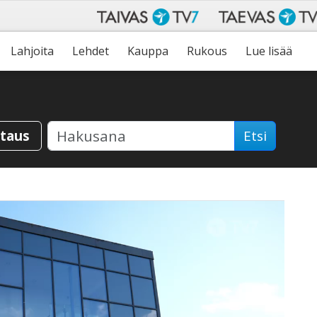
Lahjoita
Lehdet
Kauppa
Rukous
Lue lisää
staus
Etsi