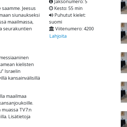
Jaksonumero: 5
e saamme. Jeesus
Kesto: 55 min
lemaan siunaukseksi
Puhutut kielet:
ässä maailmassa,
suomi
 ja seurakuntien
Viitenumero: 4200
Lahjoita
 messiaaninen
ramean kielisten
” Israelin
llä kansainvälisillä
illa maailmaa
kansanjoukoille.
n muassa TV7:n
la. Lisätietoja