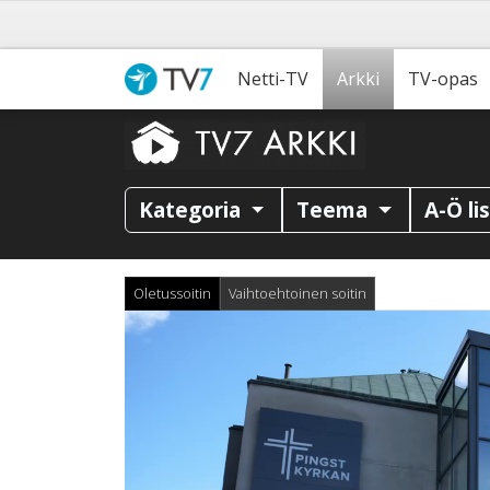
Netti-TV
Arkki
TV-opas
Kategoria
Teema
A-Ö li
Oletussoitin
Vaihtoehtoinen soitin