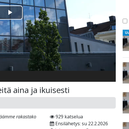
Toista
Video
U
tä aina ja ikuisesti
lkäämme rakastako
929 katselua
Ensilähetys: su 22.2.2026