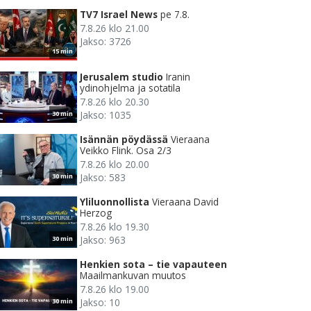
TV7 Israel News
pe 7.8.
7.8.26 klo 21.00
Jakso: 3726
15 min
Jerusalem studio
Iranin
ydinohjelma ja sotatila
7.8.26 klo 20.30
Jakso: 1035
30 min
Isännän pöydässä
Vieraana
Veikko Flink. Osa 2/3
7.8.26 klo 20.00
Jakso: 583
30 min
Yliluonnollista
Vieraana David
Herzog
7.8.26 klo 19.30
Jakso: 963
30 min
Henkien sota – tie vapauteen
Maailmankuvan muutos
7.8.26 klo 19.00
Jakso: 10
30 min