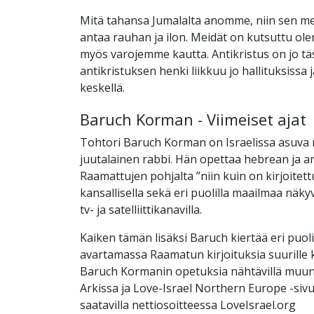
Mitä tahansa Jumalalta anomme, niin sen m
antaa rauhan ja ilon. Meidät on kutsuttu o
myös varojemme kautta. Antikristus on jo t
antikristuksen henki liikkuu jo hallituksissa
keskellä.
Baruch Korman - Viimeiset ajat
Tohtori Baruch Korman on Israelissa asuva
juutalainen rabbi. Hän opettaa hebrean ja a
Raamattujen pohjalta ”niin kuin on kirjoitettu
kansallisella sekä eri puolilla maailmaa näkyvi
tv- ja satelliittikanavilla.
Kaiken tämän lisäksi Baruch kiertää eri puol
avartamassa Raamatun kirjoituksia suurille 
Baruch Kormanin opetuksia nähtävillä muu
Arkissa ja Love-Israel Northern Europe -sivuil
saatavilla nettiosoitteessa LoveIsrael.org