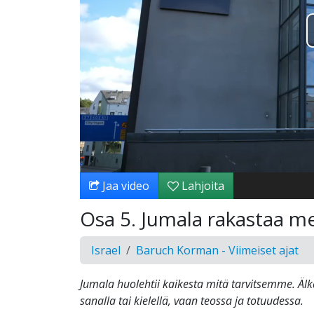
Jaa video
Lahjoita
Osa 5. Jumala rakastaa mei
Israel
Baruch Korman - Viimeiset ajat
Jumala huolehtii kaikesta mitä tarvitsemme. Ä
sanalla tai kielellä, vaan teossa ja totuudessa.