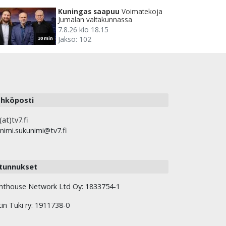
Kuningas saapuu
Voimatekoja
Jumalan valtakunnassa
7.8.26 klo 18.15
Jakso: 102
30 min
hköposti
(at)tv7.fi
nimi.sukunimi@tv7.fi
tunnukset
hthouse Network Ltd Oy: 1833754-1
tin Tuki ry: 1911738-0