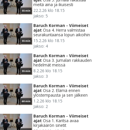
meitä aina ja ikuisesti
22.2.26 klo 18.15
55 min
Jakso: 5
Baruch Korman - Viimeiset
ajat
Osa 4. Herra valmistaa
seurakuntaansa lopun aikoihin
15.2.26 klo 18.15
55 min
Jakso: 4
Baruch Korman - Viimeiset
ajat
Osa 3. Jumalan rakkauden
hedelmät meissä
8.2.26 klo 18.15
55 min
Jakso: 3
Baruch Korman - Viimeiset
ajat
Osa 2. Elämä ennen
ylöstempausta ja sen jälkeen
1.2.26 klo 18.15
60 min
Jakso: 2
Baruch Korman - Viimeiset
ajat
Osa 1. Karitsa avaa
kirjakäärön sinetit