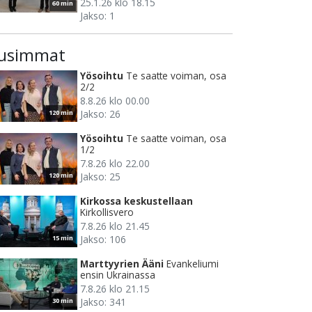
25.1.26 klo 18.15
60 min
Jakso: 1
usimmat
Yösoihtu
Te saatte voiman, osa
2/2
8.8.26 klo 00.00
Jakso: 26
120 min
Yösoihtu
Te saatte voiman, osa
1/2
7.8.26 klo 22.00
Jakso: 25
120 min
Kirkossa keskustellaan
Kirkollisvero
7.8.26 klo 21.45
Jakso: 106
15 min
Marttyyrien Ääni
Evankeliumi
ensin Ukrainassa
7.8.26 klo 21.15
Jakso: 341
30 min