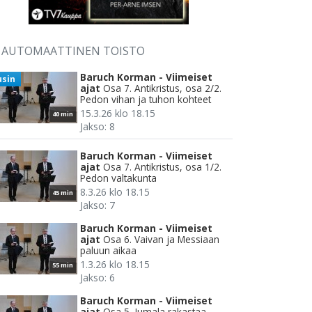
AUTOMAATTINEN TOISTO
Baruch Korman - Viimeiset
usin
ajat
Osa 7. Antikristus, osa 2/2.
Pedon vihan ja tuhon kohteet
15.3.26 klo 18.15
40 min
Jakso: 8
Baruch Korman - Viimeiset
ajat
Osa 7. Antikristus, osa 1/2.
Pedon valtakunta
8.3.26 klo 18.15
45 min
Jakso: 7
Baruch Korman - Viimeiset
ajat
Osa 6. Vaivan ja Messiaan
paluun aikaa
1.3.26 klo 18.15
55 min
Jakso: 6
Baruch Korman - Viimeiset
ajat
Osa 5. Jumala rakastaa