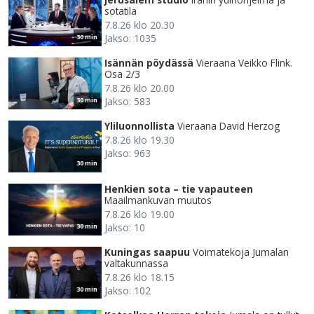
sotatila
7.8.26 klo 20.30
Jakso: 1035
30 min
Isännän pöydässä
Vieraana Veikko Flink.
Osa 2/3
7.8.26 klo 20.00
Jakso: 583
30 min
Yliluonnollista
Vieraana David Herzog
7.8.26 klo 19.30
Jakso: 963
30 min
Henkien sota – tie vapauteen
Maailmankuvan muutos
7.8.26 klo 19.00
Jakso: 10
30 min
Kuningas saapuu
Voimatekoja Jumalan
valtakunnassa
7.8.26 klo 18.15
Jakso: 102
30 min