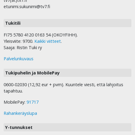
tv7(at)tv7.fi
etunimi.sukunimi@tv7.fi
Tukitili
FI75 5780 4120 0163 54 (OKOYFIHH).
Yleisviite: 9700.
Kaikki viitteet
.
Saaja: Ristin Tuki ry
Palvelunkuvaus
Tukipuhelin ja MobilePay
0600-02030 (12,92 eur + pvm). Kuuntele viesti, että lahjoitus
tapahtuu.
MobilePay:
91717
Rahankeräyslupa
Y-tunnukset