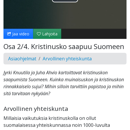
Toista
Video
Jaa video
Lahjoita
Osa 2/4. Kristinusko saapuu Suomeen
Asiaohjelmat
Arvollinen yhteiskunta
Jyrki Knuutila ja Juha Ahvio kartoittavat kristinuskon
saapumista Suomeen. Kuinka muinaisuskon ja kristinuskon
rinnakkaiselo sujui? Mihin silloin tarvittiin papistoa ja mihin
sitä tarvitaan nykyään?
Arvollinen yhteiskunta
Millaisia vaikutuksia kristinuskolla on ollut
suomalaisessa yhteiskunnassa noin 1000-luvulta