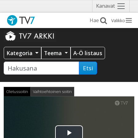
Näytä
Kanavat
valikko
Valikko
Kategoria
Teema
A-Ö listaus
Etsi
Oletussoitin
Vaihtoehtoinen soitin