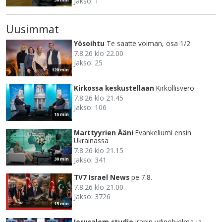
Jakso: 1
Uusimmat
Yösoihtu
Te saatte voiman, osa 1/2
7.8.26 klo 22.00
Jakso: 25
120 min
Kirkossa keskustellaan
Kirkollisvero
7.8.26 klo 21.45
Jakso: 106
15 min
Marttyyrien Ääni
Evankeliumi ensin
Ukrainassa
7.8.26 klo 21.15
Jakso: 341
30 min
TV7 Israel News
pe 7.8.
7.8.26 klo 21.00
Jakso: 3726
15 min
Jerusalem studio
Iranin ydinohjelma ja