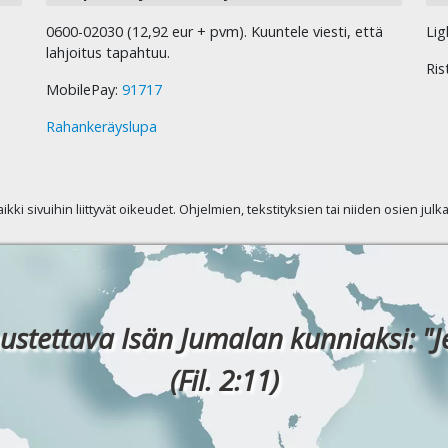
0600-02030 (12,92 eur + pvm). Kuuntele viesti, että
Lig
lahjoitus tapahtuu.
Ris
MobilePay:
91717
Rahankeräyslupa
kaikki sivuihin liittyvät oikeudet. Ohjelmien, tekstityksien tai niiden osien jul
ustettava Isän Jumalan kunniaksi: "J
(Fil. 2:11)