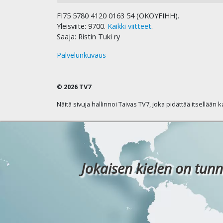
FI75 5780 4120 0163 54 (OKOYFIHH).
Yleisviite: 9700.
Kaikki viitteet
.
Saaja: Ristin Tuki ry
Palvelunkuvaus
© 2026 TV7
Näitä sivuja hallinnoi Taivas TV7, joka pidättää itsellään 
Jokaisen kielen on tunn