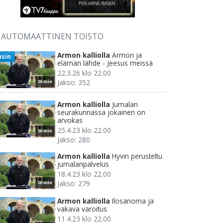
AUTOMAATTINEN TOISTO
Armon kalliolla
Armon ja
usin
elämän lähde - Jeesus meissä
22.3.26 klo 22.00
Jakso: 352
20 min
Armon kalliolla
Jumalan
seurakunnassa jokainen on
arvokas
25.4.23 klo 22.00
20 min
Jakso: 280
Armon kalliolla
Hyvin perusteltu
jumalanpalvelus
18.4.23 klo 22.00
Jakso: 279
20 min
Armon kalliolla
Ilosanoma ja
vakava varoitus
11.4.23 klo 22.00