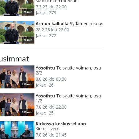
suunnitelma toteutuu
7.3.23 klo 22.00
Jakso: 273
20 min
Armon kalliolla
Sydämen rukous
28.2.23 klo 22.00
Jakso: 272
20 min
usimmat
Yösoihtu
Te saatte voiman, osa
2/2
8.8.26 klo 00.00
Jakso: 26
120 min
Yösoihtu
Te saatte voiman, osa
1/2
7.8.26 klo 22.00
Jakso: 25
120 min
Kirkossa keskustellaan
Kirkollisvero
7.8.26 klo 21.45