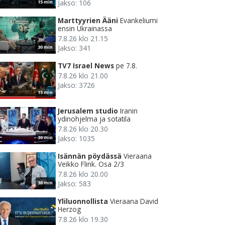
Jakso: 106
15 min
Marttyyrien Ääni
Evankeliumi
ensin Ukrainassa
7.8.26 klo 21.15
Jakso: 341
30 min
TV7 Israel News
pe 7.8.
7.8.26 klo 21.00
Jakso: 3726
15 min
Jerusalem studio
Iranin
ydinohjelma ja sotatila
7.8.26 klo 20.30
Jakso: 1035
30 min
Isännän pöydässä
Vieraana
Veikko Flink. Osa 2/3
7.8.26 klo 20.00
Jakso: 583
30 min
Yliluonnollista
Vieraana David
Herzog
7.8.26 klo 19.30