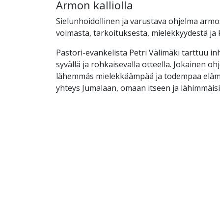
Armon kalliolla
Sielunhoidollinen ja varustava ohjelma armo
voimasta, tarkoituksesta, mielekkyydestä ja
Pastori-evankelista Petri Välimäki tarttuu inhi
syvällä ja rohkaisevalla otteella. Jokainen o
lähemmäs mielekkäämpää ja todempaa elämä
yhteys Jumalaan, omaan itseen ja lähimmäisi