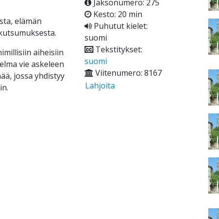
Jaksonumero: 275
Kesto: 20 min
sta, elämän
Puhutut kielet:
 kutsumuksesta.
suomi
Tekstitykset:
millisiin aiheisiin
suomi
hjelma vie askeleen
Viitenumero: 8167
ä, jossa yhdistyy
Lahjoita
in.