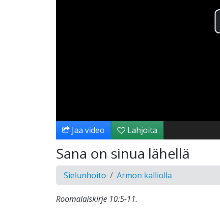
Jaa video
Lahjoita
Sana on sinua lähellä
Sielunhoito
Armon kalliolla
Roomalaiskirje 10:5-11.