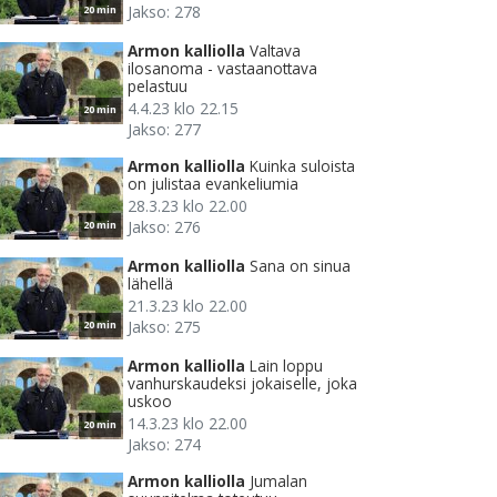
Jakso: 278
20 min
Armon kalliolla
Valtava
ilosanoma - vastaanottava
pelastuu
4.4.23 klo 22.15
20 min
Jakso: 277
Armon kalliolla
Kuinka suloista
on julistaa evankeliumia
28.3.23 klo 22.00
Jakso: 276
20 min
Armon kalliolla
Sana on sinua
lähellä
21.3.23 klo 22.00
Jakso: 275
20 min
Armon kalliolla
Lain loppu
vanhurskaudeksi jokaiselle, joka
uskoo
14.3.23 klo 22.00
20 min
Jakso: 274
Armon kalliolla
Jumalan