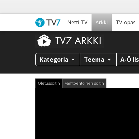
Netti-TV
Arkki
TV-opas
Kategoria
Teema
A-Ö li
Oletussoitin
Vaihtoehtoinen soitin