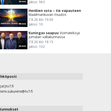
Jakso: 963
30 min
Henkien sota – tie vapauteen
Maailmankuvan muutos
7.8.26 klo 19.00
Jakso: 10
30 min
Kuningas saapuu
Voimatekoja
Jumalan valtakunnassa
7.8.26 klo 18.15
Jakso: 102
30 min
hköposti
(at)tv7.fi
nimi.sukunimi@tv7.fi
tunnukset