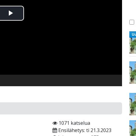
Toista
Video
U
1071 katselua
Ensilähetys: ti 21.3.2023