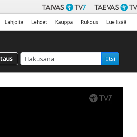
Lahjoita
Lehdet
Kauppa
Rukous
Lue lisää
staus
Etsi