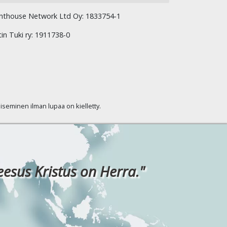
hthouse Network Ltd Oy: 1833754-1
tin Tuki ry: 1911738-0
kaiseminen ilman lupaa on kielletty.
eesus Kristus on Herra."