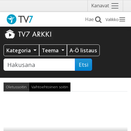
Näytä
Kanavat
valikko
Valikko
Kategoria
Teema
A-Ö listaus
Etsi
Oletussoitin
Vaihtoehtoinen soitin