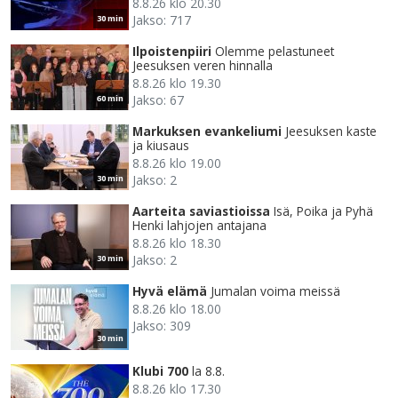
8.8.26 klo 20.30
Jakso: 717
30 min
Ilpoistenpiiri
Olemme pelastuneet
Jeesuksen veren hinnalla
8.8.26 klo 19.30
Jakso: 67
60 min
Markuksen evankeliumi
Jeesuksen kaste
ja kiusaus
8.8.26 klo 19.00
Jakso: 2
30 min
Aarteita saviastioissa
Isä, Poika ja Pyhä
Henki lahjojen antajana
8.8.26 klo 18.30
Jakso: 2
30 min
Hyvä elämä
Jumalan voima meissä
8.8.26 klo 18.00
Jakso: 309
30 min
Klubi 700
la 8.8.
8.8.26 klo 17.30