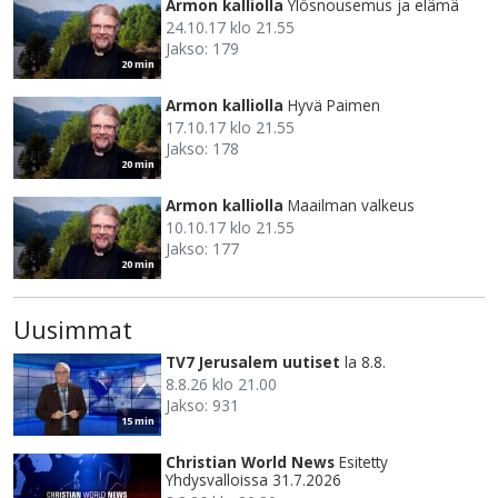
Armon kalliolla
Ylösnousemus ja elämä
24.10.17 klo 21.55
Jakso: 179
20 min
Armon kalliolla
Hyvä Paimen
17.10.17 klo 21.55
Jakso: 178
20 min
Armon kalliolla
Maailman valkeus
10.10.17 klo 21.55
Jakso: 177
20 min
Uusimmat
TV7 Jerusalem uutiset
la 8.8.
8.8.26 klo 21.00
Jakso: 931
15 min
Christian World News
Esitetty
Yhdysvalloissa 31.7.2026