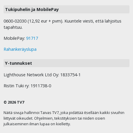
Tukipuhelin ja MobilePay
0600-02030 (12,92 eur + pvm). Kuuntele viesti, että lahjoitus
tapahtuu.
MobilePay:
91717
Rahankeräyslupa
Y-tunnukset
Lighthouse Network Ltd Oy: 1833754-1
Ristin Tuki ry: 1911738-0
© 2026 TV7
Näitä sivuja hallinnoi Taivas TV7, joka pidättää itsellään kaikki sivuihin
liittyvät oikeudet. Ohjelmien, tekstityksien tai niiden osien
julkaiseminen ilman lupaa on kielletty.