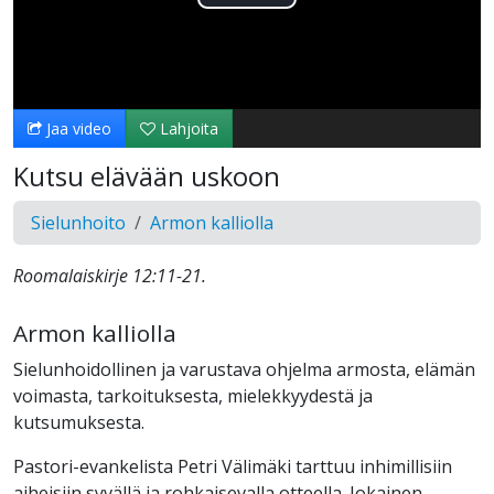
Toista
Video
Jaa video
Lahjoita
Kutsu elävään uskoon
Sielunhoito
Armon kalliolla
Roomalaiskirje 12:11-21.
Armon kalliolla
Sielunhoidollinen ja varustava ohjelma armosta, elämän
voimasta, tarkoituksesta, mielekkyydestä ja
kutsumuksesta.
Pastori-evankelista Petri Välimäki tarttuu inhimillisiin
aiheisiin syvällä ja rohkaisevalla otteella. Jokainen