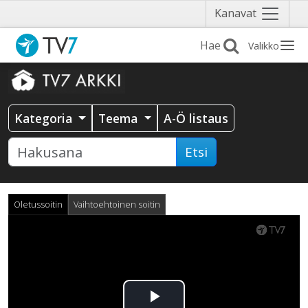
Näytä
Kanavat
valikko
Valikko
Kategoria
Teema
A-Ö listaus
Etsi
Oletussoitin
Vaihtoehtoinen soitin