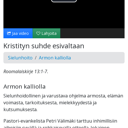
Toista
Video
Jaa video
Lahjoita
Kristityn suhde esivaltaan
Sielunhoito
Armon kalliolla
Roomalaiskirje 13:1-7.
Armon kalliolla
Sielunhoidollinen ja varustava ohjelma armosta, elämän
voimasta, tarkoituksesta, mielekkyydestä ja
kutsumuksesta.
Pastori-evankelista Petri Välimäki tarttuu inhimillisiin
aiheisiin syvällä ja rohkaisevalla otteella. Jokainen