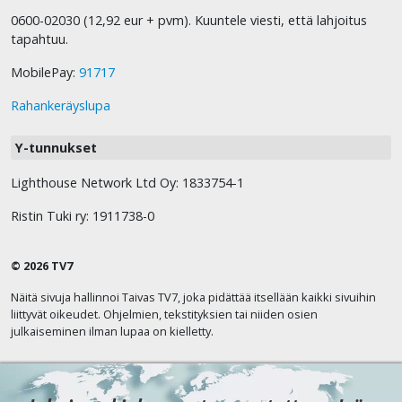
0600-02030 (12,92 eur + pvm). Kuuntele viesti, että lahjoitus
tapahtuu.
MobilePay:
91717
Rahankeräyslupa
Y-tunnukset
Lighthouse Network Ltd Oy: 1833754-1
Ristin Tuki ry: 1911738-0
© 2026 TV7
Näitä sivuja hallinnoi Taivas TV7, joka pidättää itsellään kaikki sivuihin
liittyvät oikeudet. Ohjelmien, tekstityksien tai niiden osien
julkaiseminen ilman lupaa on kielletty.