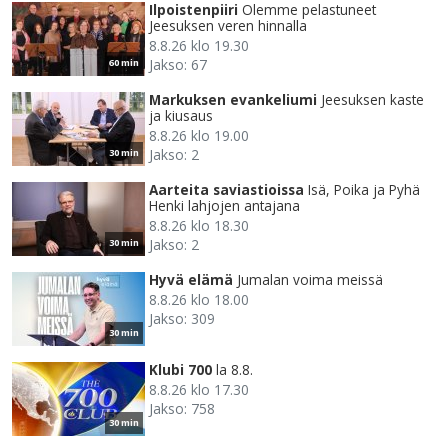
Ilpoistenpiiri
Olemme pelastuneet
Jeesuksen veren hinnalla
8.8.26 klo 19.30
Jakso: 67
60 min
Markuksen evankeliumi
Jeesuksen kaste
ja kiusaus
8.8.26 klo 19.00
Jakso: 2
30 min
Aarteita saviastioissa
Isä, Poika ja Pyhä
Henki lahjojen antajana
8.8.26 klo 18.30
Jakso: 2
30 min
Hyvä elämä
Jumalan voima meissä
8.8.26 klo 18.00
Jakso: 309
30 min
Klubi 700
la 8.8.
8.8.26 klo 17.30
Jakso: 758
30 min