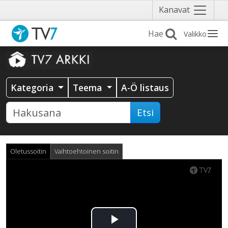
Näytä
Kanavat
valikko
Valikko
Kategoria
Teema
A-Ö listaus
Etsi
Oletussoitin
Vaihtoehtoinen soitin