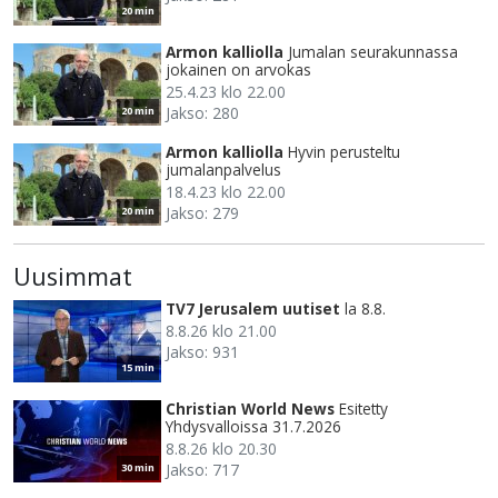
20 min
Armon kalliolla
Jumalan seurakunnassa
jokainen on arvokas
25.4.23 klo 22.00
Jakso: 280
20 min
Armon kalliolla
Hyvin perusteltu
jumalanpalvelus
18.4.23 klo 22.00
Jakso: 279
20 min
Uusimmat
TV7 Jerusalem uutiset
la 8.8.
8.8.26 klo 21.00
Jakso: 931
15 min
Christian World News
Esitetty
Yhdysvalloissa 31.7.2026
8.8.26 klo 20.30
Jakso: 717
30 min