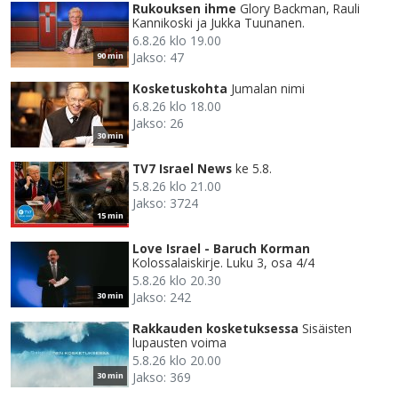
Rukouksen ihme
Glory Backman, Rauli
Kannikoski ja Jukka Tuunanen.
6.8.26 klo 19.00
Jakso: 47
90 min
Kosketuskohta
Jumalan nimi
6.8.26 klo 18.00
Jakso: 26
30 min
TV7 Israel News
ke 5.8.
5.8.26 klo 21.00
Jakso: 3724
15 min
Love Israel - Baruch Korman
Kolossalaiskirje. Luku 3, osa 4/4
5.8.26 klo 20.30
Jakso: 242
30 min
Rakkauden kosketuksessa
Sisäisten
lupausten voima
5.8.26 klo 20.00
Jakso: 369
30 min