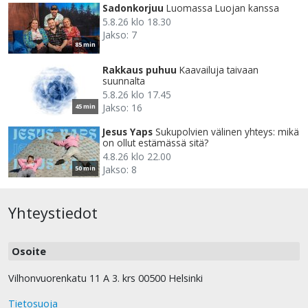
Sadonkorjuu
Luomassa Luojan kanssa
5.8.26 klo 18.30
Jakso: 7
85 min
Rakkaus puhuu
Kaavailuja taivaan
suunnalta
5.8.26 klo 17.45
Jakso: 16
45 min
Jesus Yaps
Sukupolvien välinen yhteys: mikä
on ollut estämässä sitä?
4.8.26 klo 22.00
Jakso: 8
50 min
Yhteystiedot
Osoite
Vilhonvuorenkatu 11 A 3. krs 00500 Helsinki
Tietosuoja