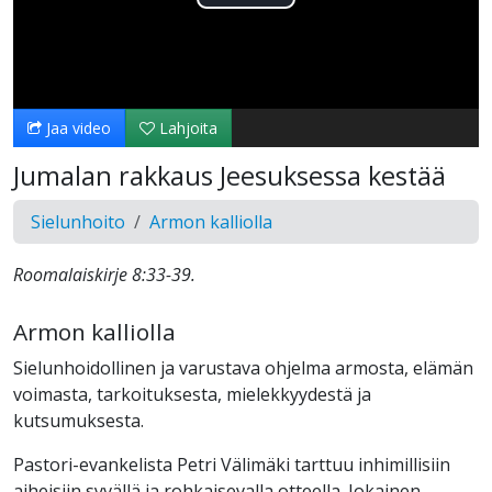
Toista
Video
Jaa video
Lahjoita
Jumalan rakkaus Jeesuksessa kestää
Sielunhoito
Armon kalliolla
Roomalaiskirje 8:33-39.
Armon kalliolla
Sielunhoidollinen ja varustava ohjelma armosta, elämän
voimasta, tarkoituksesta, mielekkyydestä ja
kutsumuksesta.
Pastori-evankelista Petri Välimäki tarttuu inhimillisiin
aiheisiin syvällä ja rohkaisevalla otteella. Jokainen