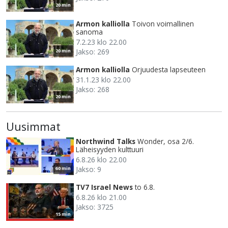
20 min
Armon kalliolla
Toivon voimallinen
sanoma
7.2.23 klo 22.00
Jakso: 269
20 min
Armon kalliolla
Orjuudesta lapseuteen
31.1.23 klo 22.00
Jakso: 268
20 min
Uusimmat
Northwind Talks
Wonder, osa 2/6.
Läheisyyden kulttuuri
6.8.26 klo 22.00
Jakso: 9
60 min
TV7 Israel News
to 6.8.
6.8.26 klo 21.00
Jakso: 3725
15 min