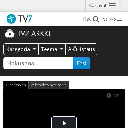
Näytä
Kanavat
valikko
Valikko
Kategoria
Teema
A-Ö listaus
Etsi
Oletussoitin
Vaihtoehtoinen soitin