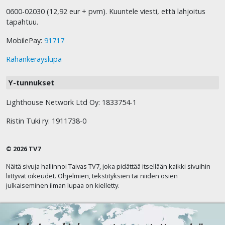
0600-02030 (12,92 eur + pvm). Kuuntele viesti, että lahjoitus
tapahtuu.
MobilePay:
91717
Rahankeräyslupa
Y-tunnukset
Lighthouse Network Ltd Oy: 1833754-1
Ristin Tuki ry: 1911738-0
© 2026 TV7
Näitä sivuja hallinnoi Taivas TV7, joka pidättää itsellään kaikki sivuihin
liittyvät oikeudet. Ohjelmien, tekstityksien tai niiden osien
julkaiseminen ilman lupaa on kielletty.