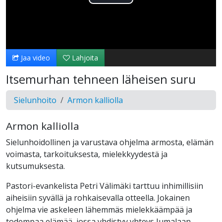
Toista
Video
Jaa video
Lahjoita
Itsemurhan tehneen läheisen suru
Sielunhoito
Armon kalliolla
Armon kalliolla
Sielunhoidollinen ja varustava ohjelma armosta, elämän
voimasta, tarkoituksesta, mielekkyydestä ja
kutsumuksesta.
Pastori-evankelista Petri Välimäki tarttuu inhimillisiin
aiheisiin syvällä ja rohkaisevalla otteella. Jokainen
ohjelma vie askeleen lähemmäs mielekkäämpää ja
todempaa elämää, jossa yhdistyy yhteys Jumalaan,