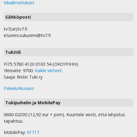
Vikailmoitukset
Sähköposti
tv7(at)tv7.fi
etunimi.sukunimi@tv7.fi
Tukitili
FI75 5780 4120 0163 54 (OKOYFIHH).
Yleisviite: 9700.
Kaikki viitteet
.
Saaja: Ristin Tuki ry
Palvelunkuvaus
Tukipuhelin ja MobilePay
0600-02030 (12,92 eur + pvm). Kuuntele viesti, että lahjoitus
tapahtuu.
MobilePay:
91717