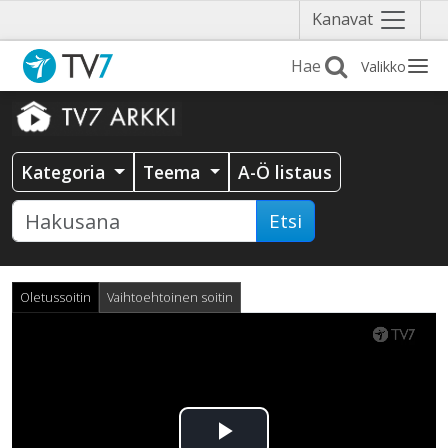
Näytä
Kanavat
valikko
Valikko
Kategoria
Teema
A-Ö listaus
Etsi
Oletussoitin
Vaihtoehtoinen soitin