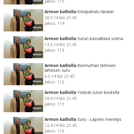
Jakso: 115
20 min
Armon kalliolla
Kriisipalvelu tänään
20.5.14 klo 21.45
Jakso: 114
20 min
Armon kalliolla
Surun kasvattava voima
13.5.14 klo 21.45
Jakso: 113
20 min
Armon kalliolla
Itsemurhan tehneen
läheisen suru
6.5.14 klo 21.45
Jakso: 112
20 min
Armon kalliolla
Ystävät surun keskellä
29.4.14 klo 21.45
Jakso: 111
20 min
Armon kalliolla
Suru - Lapsen menetys
22.4.14 klo 21.45
Jakso: 110