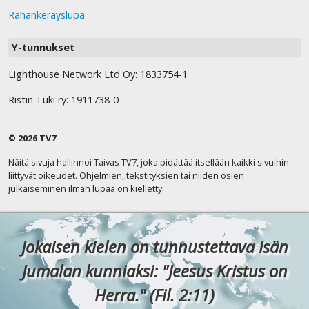
Rahankeräyslupa
Y-tunnukset
Lighthouse Network Ltd Oy: 1833754-1
Ristin Tuki ry: 1911738-0
© 2026 TV7
Näitä sivuja hallinnoi Taivas TV7, joka pidättää itsellään kaikki sivuihin
liittyvät oikeudet. Ohjelmien, tekstityksien tai niiden osien
julkaiseminen ilman lupaa on kielletty.
Jokaisen kielen on tunnustettava Isän
Jumalan kunniaksi: "Jeesus Kristus on
Herra." (Fil. 2:11)