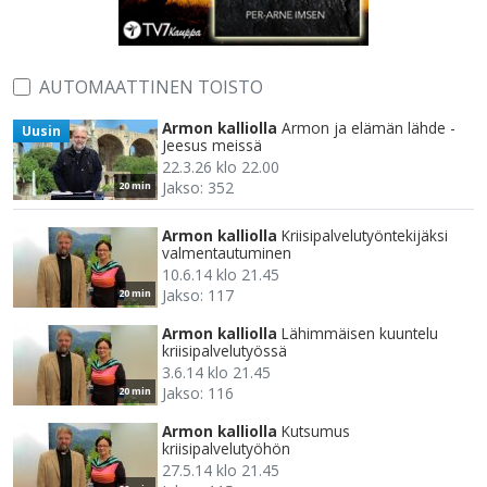
AUTOMAATTINEN TOISTO
Armon kalliolla
Armon ja elämän lähde -
Uusin
Jeesus meissä
22.3.26 klo 22.00
Jakso: 352
20 min
Armon kalliolla
Kriisipalvelutyöntekijäksi
valmentautuminen
10.6.14 klo 21.45
Jakso: 117
20 min
Armon kalliolla
Lähimmäisen kuuntelu
kriisipalvelutyössä
3.6.14 klo 21.45
Jakso: 116
20 min
Armon kalliolla
Kutsumus
kriisipalvelutyöhön
27.5.14 klo 21.45