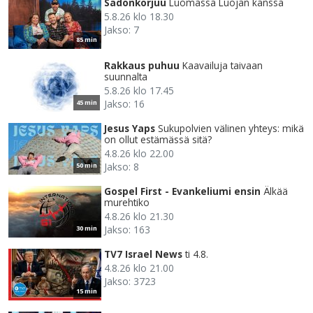
Sadonkorjuu
Luomassa Luojan kanssa
5.8.26 klo 18.30
Jakso: 7
85 min
Rakkaus puhuu
Kaavailuja taivaan
suunnalta
5.8.26 klo 17.45
Jakso: 16
45 min
Jesus Yaps
Sukupolvien välinen yhteys: mikä
on ollut estämässä sitä?
4.8.26 klo 22.00
Jakso: 8
50 min
Gospel First - Evankeliumi ensin
Älkää
murehtiko
4.8.26 klo 21.30
Jakso: 163
30 min
TV7 Israel News
ti 4.8.
4.8.26 klo 21.00
Jakso: 3723
15 min