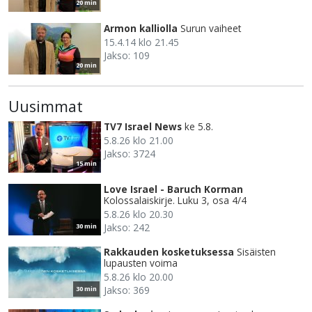
20 min
Armon kalliolla
Surun vaiheet
15.4.14 klo 21.45
Jakso: 109
20 min
Uusimmat
TV7 Israel News
ke 5.8.
5.8.26 klo 21.00
Jakso: 3724
15 min
Love Israel - Baruch Korman
Kolossalaiskirje. Luku 3, osa 4/4
5.8.26 klo 20.30
Jakso: 242
30 min
Rakkauden kosketuksessa
Sisäisten
lupausten voima
5.8.26 klo 20.00
Jakso: 369
30 min