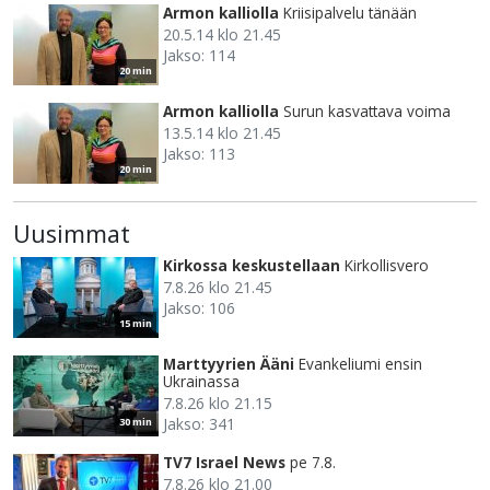
Armon kalliolla
Kriisipalvelu tänään
20.5.14 klo 21.45
Jakso: 114
20 min
Armon kalliolla
Surun kasvattava voima
13.5.14 klo 21.45
Jakso: 113
20 min
Uusimmat
Kirkossa keskustellaan
Kirkollisvero
7.8.26 klo 21.45
Jakso: 106
15 min
Marttyyrien Ääni
Evankeliumi ensin
Ukrainassa
7.8.26 klo 21.15
Jakso: 341
30 min
TV7 Israel News
pe 7.8.
7.8.26 klo 21.00