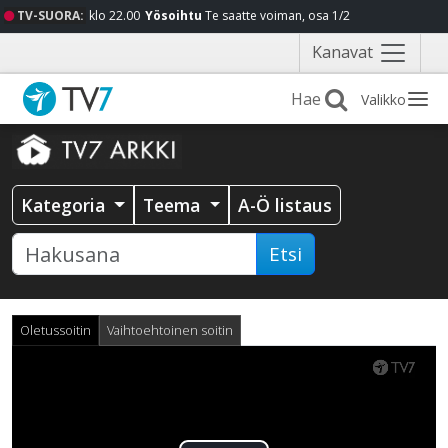
TV-SUORA:
klo 22.00
Yösoihtu
Te saatte voiman, osa 1/2
Näytä
Kanavat
valikko
Valikko
Kategoria
Teema
A-Ö listaus
Etsi
Oletussoitin
Vaihtoehtoinen soitin