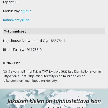
tapahtuu.
MobilePay:
91717
Rahankeräyslupa
Y-tunnukset
Lighthouse Network Ltd Oy: 1833754-1
Ristin Tuki ry: 1911738-0
© 2026 TV7
Näitä sivuja hallinnoi Taivas TV7, joka pidättää itsellään kaikki sivuihin
liittyvät oikeudet. Ohjelmien, tekstityksien tai niiden osien
julkaiseminen ilman lupaa on kielletty.
Jokaisen kielen on tunnustettava Isän