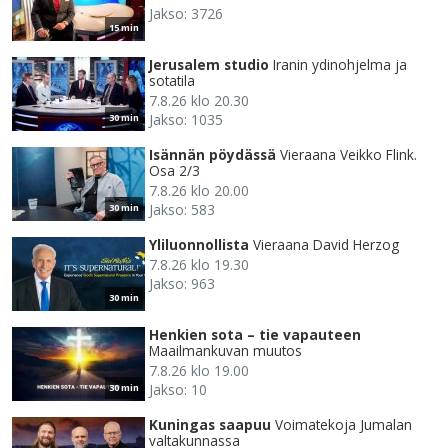
Jakso: 3726
15 min
Jerusalem studio
Iranin ydinohjelma ja
sotatila
7.8.26 klo 20.30
Jakso: 1035
30 min
Isännän pöydässä
Vieraana Veikko Flink.
Osa 2/3
7.8.26 klo 20.00
Jakso: 583
30 min
Yliluonnollista
Vieraana David Herzog
7.8.26 klo 19.30
Jakso: 963
30 min
Henkien sota – tie vapauteen
Maailmankuvan muutos
7.8.26 klo 19.00
Jakso: 10
30 min
Kuningas saapuu
Voimatekoja Jumalan
valtakunnassa