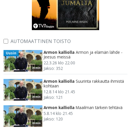
AUTOMAATTINEN TOISTO
Armon kalliolla
Armon ja elämän lähde -
Uusin
Jeesus meissä
22.3.26 klo 22.00
Jakso: 352
20 min
Armon kalliolla
Suurinta rakkautta ihmistä
kohtaan
12.8.14 klo 21.45
Jakso: 121
20 min
Armon kalliolla
Maailman tärkein tehtävä
5.8.14 klo 21.45
Jakso: 120
20 min