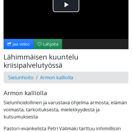
Toista
Video
Jaa video
Lahjoita
Lähimmäisen kuuntelu
kriisipalvelutyössä
Sielunhoito
Armon kalliolla
Armon kalliolla
Sielunhoidollinen ja varustava ohjelma armosta, elämän
voimasta, tarkoituksesta, mielekkyydestä ja
kutsumuksesta.
Pastori-evankelista Petri Välimäki tarttuu inhimillisiin