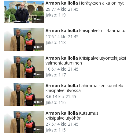
Armon kalliolla
Herätyksen aika on nyt
29.7.14 klo 21.45
Jakso: 119
20 min
Armon kalliolla
Kriisipalvelu – Raamattu
17.6.14 klo 21.45
Jakso: 118
20 min
Armon kalliolla
Kriisipalvelutyöntekijäksi
valmentautuminen
10.6.14 klo 21.45
Jakso: 117
20 min
Armon kalliolla
Lähimmäisen kuuntelu
kriisipalvelutyössä
3.6.14 klo 21.45
Jakso: 116
20 min
Armon kalliolla
Kutsumus
kriisipalvelutyöhön
27.5.14 klo 21.45
Jakso: 115
20 min