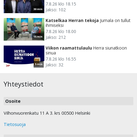
7.8.26 klo 18.15
Jakso: 102
30 min
Katselkaa Herran tekoja
Jumala on tullut
ihmiseksi
7.8.26 klo 18.00
Jakso: 212
15 min
Viikon raamattulaulu
Herra siunatkoon
sinua
7.8.26 klo 16.55
Jakso: 32
5 min
Yhteystiedot
Osoite
Vilhonvuorenkatu 11 A 3. krs 00500 Helsinki
Tietosuoja