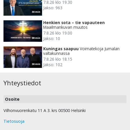
7.8.26 klo 19.30
Jakso: 963
30 min
Henkien sota – tie vapauteen
Maailmankuvan muutos
7.8.26 klo 19.00
Jakso: 10
30 min
Kuningas saapuu
Voimatekoja Jumalan
valtakunnassa
7.8.26 klo 18.15
Jakso: 102
30 min
Yhteystiedot
Osoite
Vilhonvuorenkatu 11 A 3. krs 00500 Helsinki
Tietosuoja