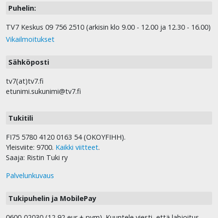
Puhelin:
TV7 Keskus 09 756 2510 (arkisin klo 9.00 - 12.00 ja 12.30 - 16.00)
Vikailmoitukset
Sähköposti
tv7(at)tv7.fi
etunimi.sukunimi@tv7.fi
Tukitili
FI75 5780 4120 0163 54 (OKOYFIHH).
Yleisviite: 9700.
Kaikki viitteet
.
Saaja: Ristin Tuki ry
Palvelunkuvaus
Tukipuhelin ja MobilePay
0600-02030 (12,92 eur + pvm). Kuuntele viesti, että lahjoitus