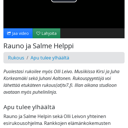
Toista
Video
Jaa video
Lahjoita
Rauno ja Salme Helppi
Rukous
Apu tulee ylhäältä
Puolestasi rukoilee myös Olli Leivo. Musiikissa Kirsi ja Juha
Korkeamäki sekä Juhani Aaltonen. Rukouspyyntöjä voi
lähettää etukäteen rukous(at)tv7.fi. Illan aikana studioon
avataan myös puhelinlinja.
Apu tulee ylhäältä
Rauno ja Salme Helpin sekä Olli Leivon yhteinen
esirukousohjelma. Rankkojen elämänkokemusten