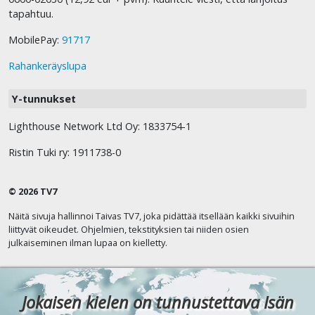
tapahtuu.
MobilePay:
91717
Rahankeräyslupa
Y-tunnukset
Lighthouse Network Ltd Oy: 1833754-1
Ristin Tuki ry: 1911738-0
© 2026 TV7
Näitä sivuja hallinnoi Taivas TV7, joka pidättää itsellään kaikki sivuihin
liittyvät oikeudet. Ohjelmien, tekstityksien tai niiden osien
julkaiseminen ilman lupaa on kielletty.
Jokaisen kielen on tunnustettava Isän