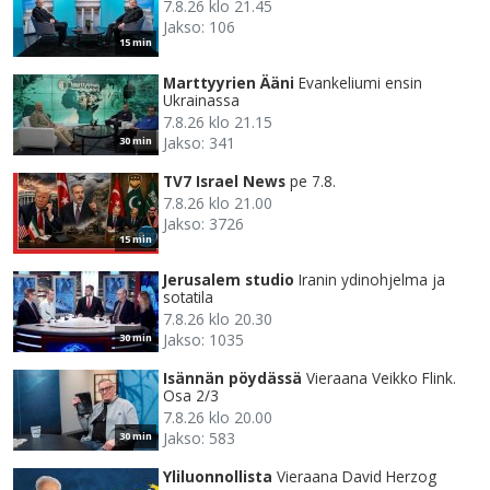
7.8.26 klo 21.45
Jakso: 106
15 min
Marttyyrien Ääni
Evankeliumi ensin
Ukrainassa
7.8.26 klo 21.15
Jakso: 341
30 min
TV7 Israel News
pe 7.8.
7.8.26 klo 21.00
Jakso: 3726
15 min
Jerusalem studio
Iranin ydinohjelma ja
sotatila
7.8.26 klo 20.30
Jakso: 1035
30 min
Isännän pöydässä
Vieraana Veikko Flink.
Osa 2/3
7.8.26 klo 20.00
Jakso: 583
30 min
Yliluonnollista
Vieraana David Herzog