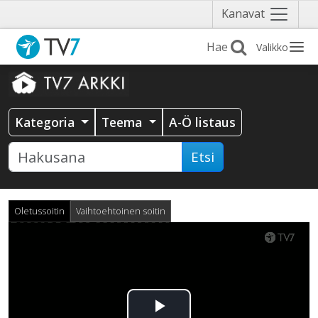
Näytä
Kanavat
valikko
Valikko
Kategoria
Teema
A-Ö listaus
Etsi
Oletussoitin
Vaihtoehtoinen soitin