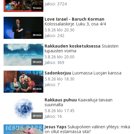
Jakso: 3724
15 min
Love Israel - Baruch Korman
Kolossalaiskirje. Luku 3, osa 4/4
5.8.26 klo 20.30
Jakso: 242
30 min
Rakkauden kosketuksessa
Sisäisten
lupausten voima
5.8.26 klo 20.00
Jakso: 369
30 min
Sadonkorjuu
Luomassa Luojan kanssa
5.8.26 klo 18.30
Jakso: 7
85 min
Rakkaus puhuu
Kaavailuja taivaan
suunnalta
5.8.26 klo 17.45
Jakso: 16
45 min
Jesus Yaps
Sukupolvien välinen yhteys: mikä
on ollut estämässä sitä?