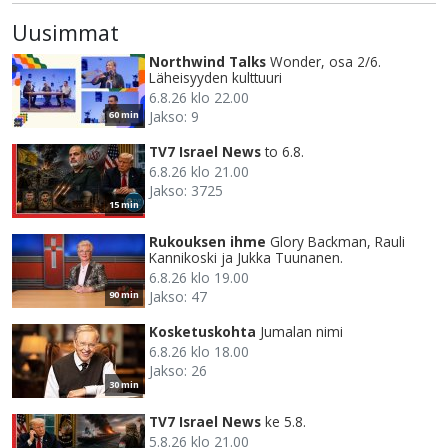
Uusimmat
Northwind Talks
Wonder, osa 2/6.
Läheisyyden kulttuuri
6.8.26 klo 22.00
Jakso: 9
60 min
TV7 Israel News
to 6.8.
6.8.26 klo 21.00
Jakso: 3725
15 min
Rukouksen ihme
Glory Backman, Rauli
Kannikoski ja Jukka Tuunanen.
6.8.26 klo 19.00
Jakso: 47
90 min
Kosketuskohta
Jumalan nimi
6.8.26 klo 18.00
Jakso: 26
30 min
TV7 Israel News
ke 5.8.
5.8.26 klo 21.00