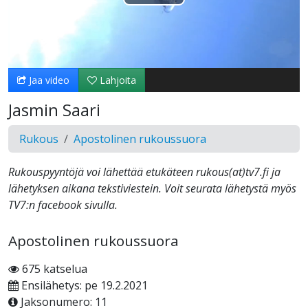
Toista
Video
Jaa video
Lahjoita
Jasmin Saari
Rukous
Apostolinen rukoussuora
Rukouspyyntöjä voi lähettää etukäteen rukous(at)tv7.fi ja
lähetyksen aikana tekstiviestein. Voit seurata lähetystä myös
TV7:n facebook sivulla.
Apostolinen rukoussuora
675 katselua
Ensilähetys: pe 19.2.2021
Jaksonumero: 11