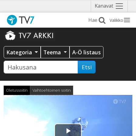
Näytä
Kanavat
valikko
Valikko
Kategoria
Teema
A-Ö listaus
Etsi
Oletussoitin
Vaihtoehtoinen soitin