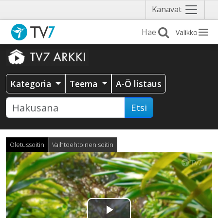
Näytä
Kanavat
valikko
Valikko
Kategoria
Teema
A-Ö listaus
Etsi
Oletussoitin
Vaihtoehtoinen soitin