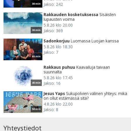
Jakso: 242
30 min
Rakkauden kosketuksessa
Sisäisten
lupausten voima
5.8.26 klo 20.00
Jakso: 369
30 min
Sadonkorjuu
Luomassa Luojan kanssa
5.8.26 klo 18.30
Jakso: 7
85 min
Rakkaus puhuu
Kaavailuja taivaan
suunnalta
5.8.26 klo 17.45
Jakso: 16
45 min
Jesus Yaps
Sukupolvien välinen yhteys: mikä
on ollut estämässä sitä?
4.8.26 klo 22.00
Jakso: 8
50 min
Yhteystiedot