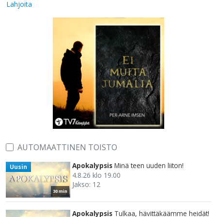
Lahjoita
AUTOMAATTINEN TOISTO
Apokalypsis
Minä teen uuden liiton!
Uusin
4.8.26 klo 19.00
Jakso: 12
30 min
Apokalypsis
Tulkaa, hävittäkäämme heidät!