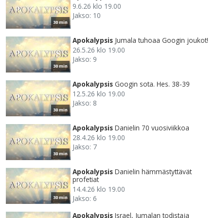
9.6.26 klo 19.00
Jakso: 10
30 min
Apokalypsis
Jumala tuhoaa Googin joukot!
26.5.26 klo 19.00
Jakso: 9
30 min
Apokalypsis
Googin sota. Hes. 38-39
12.5.26 klo 19.00
Jakso: 8
30 min
Apokalypsis
Danielin 70 vuosiviikkoa
28.4.26 klo 19.00
Jakso: 7
30 min
Apokalypsis
Danielin hämmästyttävät
profetiat
14.4.26 klo 19.00
Jakso: 6
30 min
Apokalypsis
Israel, Jumalan todistaja