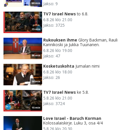
Jakso: 9
60 min
TV7 Israel News
to 6.8.
6.8.26 klo 21.00
Jakso: 3725
15 min
Rukouksen ihme
Glory Backman, Rauli
Kannikoski ja Jukka Tuunanen.
6.8.26 klo 19.00
Jakso: 47
90 min
Kosketuskohta
Jumalan nimi
6.8.26 klo 18.00
Jakso: 26
30 min
TV7 Israel News
ke 5.8.
5.8.26 klo 21.00
Jakso: 3724
15 min
Love Israel - Baruch Korman
Kolossalaiskirje. Luku 3, osa 4/4
5.8.26 klo 20.30