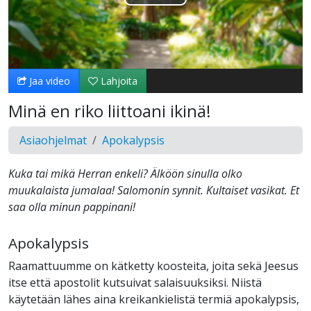
Toista
Video
Jaa video
Lahjoita
Minä en riko liittoani ikinä!
Asiaohjelmat
Apokalypsis
Kuka tai mikä Herran enkeli? Älköön sinulla olko
muukalaista jumalaa! Salomonin synnit. Kultaiset vasikat. Et
saa olla minun pappinani!
Apokalypsis
Raamattuumme on kätketty koosteita, joita sekä Jeesus
itse että apostolit kutsuivat salaisuuksiksi. Niistä
käytetään lähes aina kreikankielistä termiä apokalypsis,