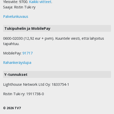
Yleisviite: 9700.
Kaikki viitteet
.
Saaja: Ristin Tuki ry
Palvelunkuvaus
Tukipuhelin ja MobilePay
0600-02030 (12,92 eur + pvm). Kuuntele viesti, että lahjoitus
tapahtuu.
MobilePay:
91717
Rahankeräyslupa
Y-tunnukset
Lighthouse Network Ltd Oy: 1833754-1
Ristin Tuki ry: 1911738-0
© 2026 TV7