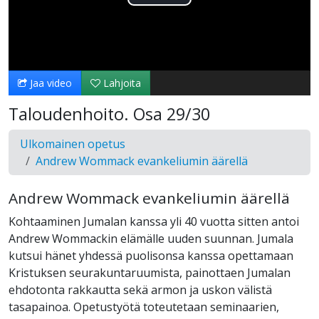
Toista
Video
Jaa video
Lahjoita
Taloudenhoito. Osa 29/30
Ulkomainen opetus
Andrew Wommack evankeliumin äärellä
Andrew Wommack evankeliumin äärellä
Kohtaaminen Jumalan kanssa yli 40 vuotta sitten antoi
Andrew Wommackin elämälle uuden suunnan. Jumala
kutsui hänet yhdessä puolisonsa kanssa opettamaan
Kristuksen seurakuntaruumista, painottaen Jumalan
ehdotonta rakkautta sekä armon ja uskon välistä
tasapainoa. Opetustyötä toteutetaan seminaarien,