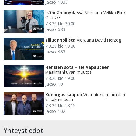
Jakso: 1035
30 min
Isännän pöydässä
Vieraana Veikko Flink.
Osa 2/3
7.8.26 klo 20.00
Jakso: 583
30 min
Yliluonnollista
Vieraana David Herzog
7.8.26 klo 19.30
Jakso: 963
30 min
Henkien sota – tie vapauteen
Maailmankuvan muutos
7.8.26 klo 19.00
Jakso: 10
30 min
Kuningas saapuu
Voimatekoja Jumalan
valtakunnassa
7.8.26 klo 18.15
Jakso: 102
30 min
Yhteystiedot