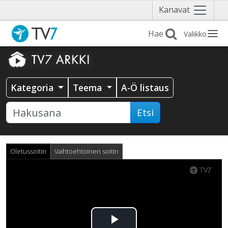
Näytä
Kanavat
valikko
Valikko
Kategoria
Teema
A-Ö listaus
Etsi
Oletussoitin
Vaihtoehtoinen soitin