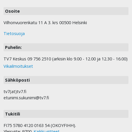
Osoite
Vilhonvuorenkatu 11 A 3. krs 00500 Helsinki
Tietosuoja
Puhelin:
TV7 Keskus 09 756 2510 (arkisin klo 9.00 - 12.00 ja 12.30 - 16.00)
Vikailmoitukset
Sähköposti
tv7(at)tv7.fi
etunimi.sukunimi@tv7.fi
Tukitili
FI75 5780 4120 0163 54 (OKOYFIHH).
Yleisviite: 9700.
Kaikki viitteet
.