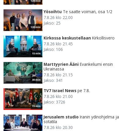
120 min
Yösoihtu
Te saatte voiman, osa 1/2
7.8.26 klo 22.00
Jakso: 25
120 min
Kirkossa keskustellaan
Kirkollisvero
7.8.26 klo 21.45
Jakso: 106
15 min
Marttyyrien Ääni
Evankeliumi ensin
Ukrainassa
7.8.26 klo 21.15
Jakso: 341
30 min
TV7 Israel News
pe 7.8.
7.8.26 klo 21.00
Jakso: 3726
15 min
Jerusalem studio
Iranin ydinohjelma ja
sotatila
7.8.26 klo 20.30