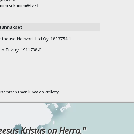
nimi.sukunimi@tv7.fi
tunnukset
hthouse Network Ltd Oy: 1833754-1
tin Tuki ry: 1911738-0
kaiseminen ilman lupaa on kielletty.
eesus Kristus on Herra."