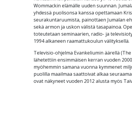
Wommackin elämälle uuden suunnan. Jumala
yhdessä puolisonsa kanssa opettamaan Kri
seurakuntaruumista, painottaen Jumalan eh
sekä armon ja uskon välistä tasapainoa. Op
toteutetaan seminaarien, radio- ja televisi
1994 alkaneen raamattukoulun välityksellä.
Televisio-ohjelma Evankeliumin äärellä (The
lähetettiin ensimmäisen kerran vuoden 2000
myöhemmin samana vuonna kymmenet miljoo
puolilla maailmaa saattoivat alkaa seuraama
ovat näkyneet vuoden 2012 alusta myös Taiva