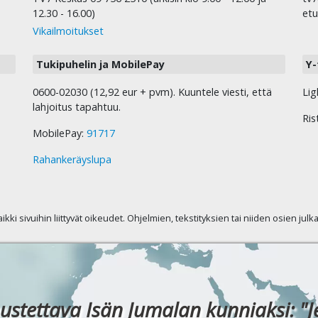
12.30 - 16.00)
etu
Vikailmoitukset
Tukipuhelin ja MobilePay
Y-
0600-02030 (12,92 eur + pvm). Kuuntele viesti, että
Lig
lahjoitus tapahtuu.
Ris
MobilePay:
91717
Rahankeräyslupa
kaikki sivuihin liittyvät oikeudet. Ohjelmien, tekstityksien tai niiden osien jul
ustettava Isän Jumalan kunniaksi: "J