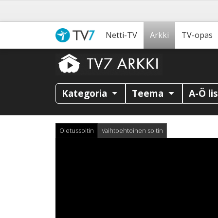
Netti-TV
Arkki
TV-opas
Kategoria
Teema
A-Ö li
Oletussoitin
Vaihtoehtoinen soitin