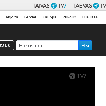
Lahjoita
Lehdet
Kauppa
Rukous
Lue lisää
staus
Etsi