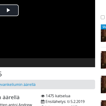
Toista
Video
U
5
ankeliumin äärellä
1475 katselua
äärellä
Ensilähetys: ti 5.2.2019
itten antoi Andrew