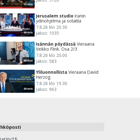
15 min
Jerusalem studio
Iranin
ydinohjelma ja sotatila
7.8.26 klo 20.30
Jakso: 1035
30 min
Isännän pöydässä
Vieraana
Veikko Flink. Osa 2/3
7.8.26 klo 20.00
Jakso: 583
30 min
Yliluonnollista
Vieraana David
Herzog
7.8.26 klo 19.30
Jakso: 963
30 min
hköposti
(at)tv7.fi