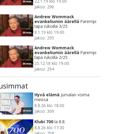
22.1.19 klo 19.00
30 min
Jakso: 296
Andrew Wommack
evankeliumin äärellä
Parempi
tapa rukoilla 3/25
8.1.19 klo 19.00
30 min
Jakso: 295
Andrew Wommack
evankeliumin äärellä
Parempi
tapa rukoilla 2/25
25.12.18 klo 19.00
30 min
Jakso: 294
usimmat
Hyvä elämä
Jumalan voima
meissä
8.8.26 klo 18.00
Jakso: 309
30 min
Klubi 700
la 8.8.
8.8.26 klo 17.30
Jakso: 758