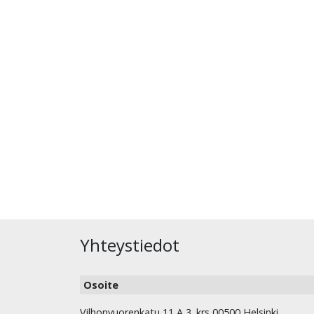
Yhteystiedot
Osoite
Vilhonvuorenkatu 11 A 3. krs 00500 Helsinki