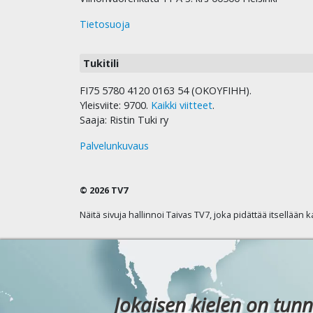
Tietosuoja
Tukitili
FI75 5780 4120 0163 54 (OKOYFIHH).
Yleisviite: 9700.
Kaikki viitteet
.
Saaja: Ristin Tuki ry
Palvelunkuvaus
© 2026 TV7
Näitä sivuja hallinnoi Taivas TV7, joka pidättää itsellään 
Jokaisen kielen on tunn