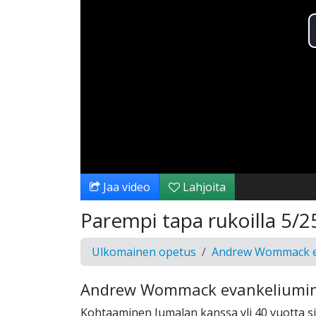
Jaa video
Lahjoita
Parempi tapa rukoilla 5/2
Ulkomainen opetus
Andrew Wommack ev
Andrew Wommack evankeliumin 
Kohtaaminen Jumalan kanssa yli 40 vuotta s