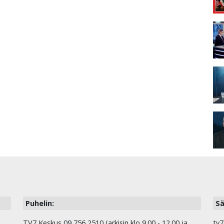
Puhelin:
Sä
TV7 Keskus 09 756 2510 (arkisin klo 9.00 - 12.00 ja
tv7