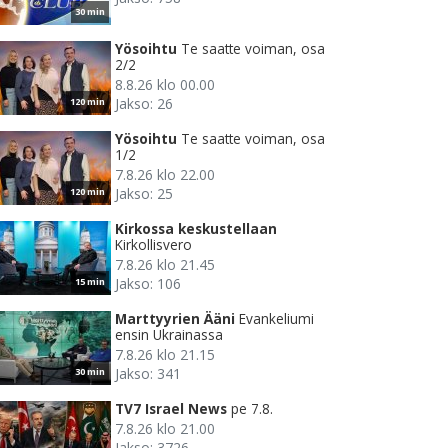
30 min
Yösoihtu
Te saatte voiman, osa
2/2
8.8.26 klo 00.00
Jakso: 26
120 min
Yösoihtu
Te saatte voiman, osa
1/2
7.8.26 klo 22.00
Jakso: 25
120 min
Kirkossa keskustellaan
Kirkollisvero
7.8.26 klo 21.45
Jakso: 106
15 min
Marttyyrien Ääni
Evankeliumi
ensin Ukrainassa
7.8.26 klo 21.15
Jakso: 341
30 min
TV7 Israel News
pe 7.8.
7.8.26 klo 21.00
Jakso: 3726