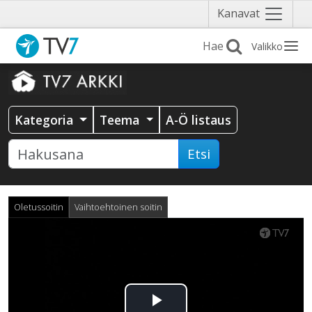
Näytä
Kanavat
valikko
Valikko
Kategoria
Teema
A-Ö listaus
Etsi
Oletussoitin
Vaihtoehtoinen soitin