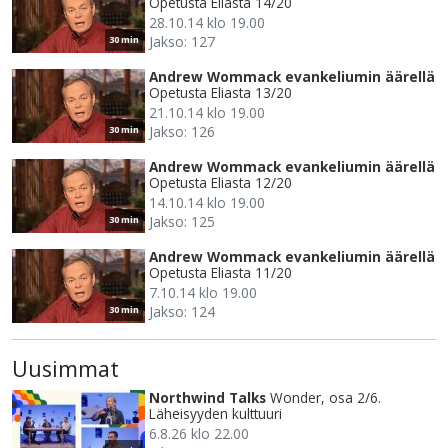
Opetusta Eliasta 14/20
28.10.14 klo 19.00
Jakso: 127
30 min
Andrew Wommack evankeliumin äärellä
Opetusta Eliasta 13/20
21.10.14 klo 19.00
Jakso: 126
30 min
Andrew Wommack evankeliumin äärellä
Opetusta Eliasta 12/20
14.10.14 klo 19.00
Jakso: 125
30 min
Andrew Wommack evankeliumin äärellä
Opetusta Eliasta 11/20
7.10.14 klo 19.00
Jakso: 124
30 min
Uusimmat
Northwind Talks
Wonder, osa 2/6.
Läheisyyden kulttuuri
6.8.26 klo 22.00