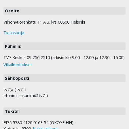
Osoite
Vilhonvuorenkatu 11 A 3. krs 00500 Helsinki
Tietosuoja
Puhelin:
TV7 Keskus 09 756 2510 (arkisin klo 9.00 - 12.00 ja 12.30 - 16.00)
Vikailmoitukset
Sähköposti
tv7(at)tv7.fi
etunimi.sukunimi@tv7.fi
Tukitili
FI75 5780 4120 0163 54 (OKOYFIHH).
Yleisviite: 9700.
Kaikki viitteet
.