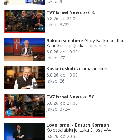
Jakso: 9
60 min
TV7 Israel News
to 6.8.
6.8.26 klo 21.00
Jakso: 3725
15 min
Rukouksen ihme
Glory Backman, Rauli
Kannikoski ja Jukka Tuunanen.
6.8.26 klo 19.00
Jakso: 47
90 min
Kosketuskohta
Jumalan nimi
6.8.26 klo 18.00
Jakso: 26
30 min
TV7 Israel News
ke 5.8.
5.8.26 klo 21.00
Jakso: 3724
15 min
Love Israel - Baruch Korman
Kolossalaiskirje. Luku 3, osa 4/4
5.8.26 klo 20.30