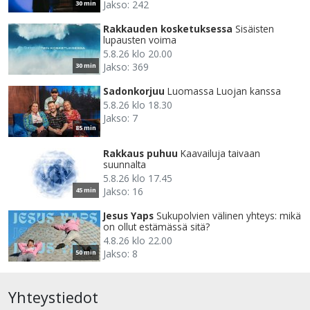
Jakso: 242
30 min
Rakkauden kosketuksessa
Sisäisten
lupausten voima
5.8.26 klo 20.00
Jakso: 369
30 min
Sadonkorjuu
Luomassa Luojan kanssa
5.8.26 klo 18.30
Jakso: 7
85 min
Rakkaus puhuu
Kaavailuja taivaan
suunnalta
5.8.26 klo 17.45
Jakso: 16
45 min
Jesus Yaps
Sukupolvien välinen yhteys: mikä
on ollut estämässä sitä?
4.8.26 klo 22.00
Jakso: 8
50 min
Yhteystiedot