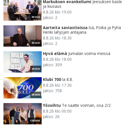
Markuksen evankeliumi
Jeesuksen kaste
ja kiusaus
8.8.26 klo 19.00
Jakso: 2
30 min
Aarteita saviastioissa
Isä, Poika ja Pyhä
Henki lahjojen antajana
8.8.26 klo 18.30
Jakso: 2
30 min
Hyvä elämä
Jumalan voima meissä
8.8.26 klo 18.00
Jakso: 309
30 min
Klubi 700
la 8.8.
8.8.26 klo 17.30
Jakso: 758
30 min
Yösoihtu
Te saatte voiman, osa 2/2
8.8.26 klo 00.00
Jakso: 26
120 min