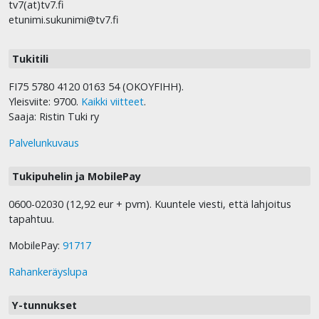
tv7(at)tv7.fi
etunimi.sukunimi@tv7.fi
Tukitili
FI75 5780 4120 0163 54 (OKOYFIHH).
Yleisviite: 9700.
Kaikki viitteet
.
Saaja: Ristin Tuki ry
Palvelunkuvaus
Tukipuhelin ja MobilePay
0600-02030 (12,92 eur + pvm). Kuuntele viesti, että lahjoitus
tapahtuu.
MobilePay:
91717
Rahankeräyslupa
Y-tunnukset