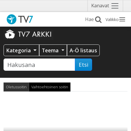
Näytä
Kanavat
valikko
Valikko
Kategoria
Teema
A-Ö listaus
Etsi
Oletussoitin
Vaihtoehtoinen soitin