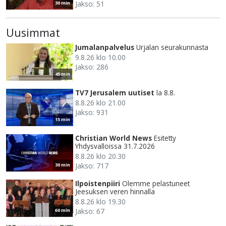
Jakso: 51
30 min
Uusimmat
Jumalanpalvelus
Urjalan seurakunnasta
9.8.26 klo 10.00
Jakso: 286
45 min
TV7 Jerusalem uutiset
la 8.8.
8.8.26 klo 21.00
Jakso: 931
15 min
Christian World News
Esitetty
Yhdysvalloissa 31.7.2026
8.8.26 klo 20.30
Jakso: 717
30 min
Ilpoistenpiiri
Olemme pelastuneet
Jeesuksen veren hinnalla
8.8.26 klo 19.30
Jakso: 67
60 min