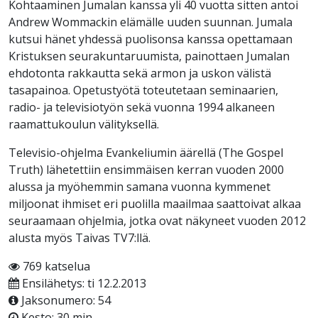
Kohtaaminen Jumalan kanssa yli 40 vuotta sitten antoi
Andrew Wommackin elämälle uuden suunnan. Jumala
kutsui hänet yhdessä puolisonsa kanssa opettamaan
Kristuksen seurakuntaruumista, painottaen Jumalan
ehdotonta rakkautta sekä armon ja uskon välistä
tasapainoa. Opetustyötä toteutetaan seminaarien,
radio- ja televisiotyön sekä vuonna 1994 alkaneen
raamattukoulun välityksellä.
Televisio-ohjelma Evankeliumin äärellä (The Gospel
Truth) lähetettiin ensimmäisen kerran vuoden 2000
alussa ja myöhemmin samana vuonna kymmenet
miljoonat ihmiset eri puolilla maailmaa saattoivat alkaa
seuraamaan ohjelmia, jotka ovat näkyneet vuoden 2012
alusta myös Taivas TV7:llä.
769 katselua
Ensilähetys: ti 12.2.2013
Jaksonumero: 54
Kesto: 30 min