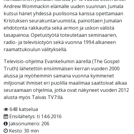
Andrew Wommackin elämälle uuden suunnan. Jumala
kutsui hänet yhdessä puolisonsa kanssa opettamaan
Kristuksen seurakuntaruumista, painottaen Jumalan
ehdotonta rakkautta sekä armon ja uskon välistä
tasapainoa. Opetustyötä toteutetaan seminaarien,
radio- ja televisiotyön sekä vuonna 1994 alkaneen
raamattukoulun välityksellä.
Televisio-ohjelma Evankeliumin äärellä (The Gospel
Truth) lähetettiin ensimmäisen kerran vuoden 2000
alussa ja myöhemmin samana vuonna kymmenet
miljoonat ihmiset eri puolilla maailmaa saattoivat alkaa
seuraamaan ohjelmia, jotka ovat näkyneet vuoden 2012
alusta myös Taivas TV7:llä.
648 katselua
Ensilähetys: ti 14.6.2016
Jaksonumero: 206
Kesto: 30 min