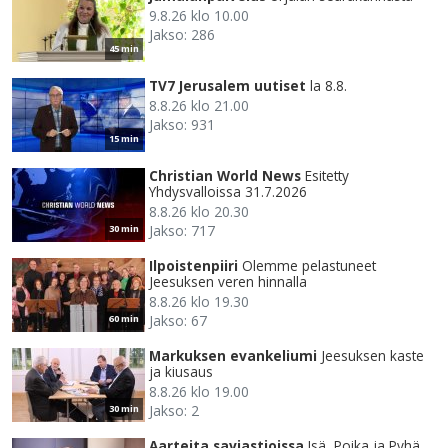
9.8.26 klo 10.00
Jakso: 286
45 min
TV7 Jerusalem uutiset
la 8.8.
8.8.26 klo 21.00
Jakso: 931
15 min
Christian World News
Esitetty
Yhdysvalloissa 31.7.2026
8.8.26 klo 20.30
Jakso: 717
30 min
Ilpoistenpiiri
Olemme pelastuneet
Jeesuksen veren hinnalla
8.8.26 klo 19.30
Jakso: 67
60 min
Markuksen evankeliumi
Jeesuksen kaste
ja kiusaus
8.8.26 klo 19.00
Jakso: 2
30 min
Aarteita saviastioissa
Isä, Poika ja Pyhä