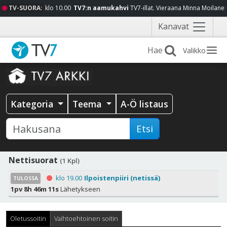
TV-SUORA:
klo 10.00
TV7:n aamukahvi
TV7-illat. Vieraana Minna Moilane
Näytä
Kanavat
valikko
Valikko
Kategoria
Teema
A-Ö listaus
Etsi
Nettisuorat
(1 Kpl)
klo 19.00
Ilpoistenpiiri (netissä)
TULOSSA
1pv 8h 46m 10s
Lähetykseen
Oletussoitin
Vaihtoehtoinen soitin