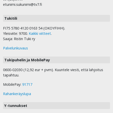
etunimi.sukunimi@tv7.fi
Tukitili
FI75 5780 4120 0163 54 (OKOYFIHH).
Yleisviite: 9700.
Kaikki viitteet
.
Saaja: Ristin Tuki ry
Palvelunkuvaus
Tukipuhelin ja MobilePay
0600-02030 (12,92 eur + pvm). Kuuntele viesti, että lahjoitus
tapahtuu.
MobilePay:
91717
Rahankeräyslupa
Y-tunnukset