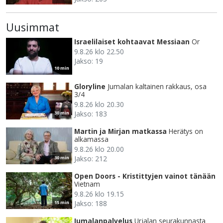
Uusimmat
Israelilaiset kohtaavat Messiaan
Or
9.8.26 klo 22.50
Jakso: 19
10 min
Gloryline
Jumalan kaltainen rakkaus, osa
3/4
9.8.26 klo 20.30
Jakso: 183
30 min
Martin ja Mirjan matkassa
Herätys on
alkamassa
9.8.26 klo 20.00
Jakso: 212
30 min
Open Doors - Kristittyjen vainot tänään
Vietnam
9.8.26 klo 19.15
Jakso: 188
15 min
Jumalanpalvelus
Urjalan seurakunnasta