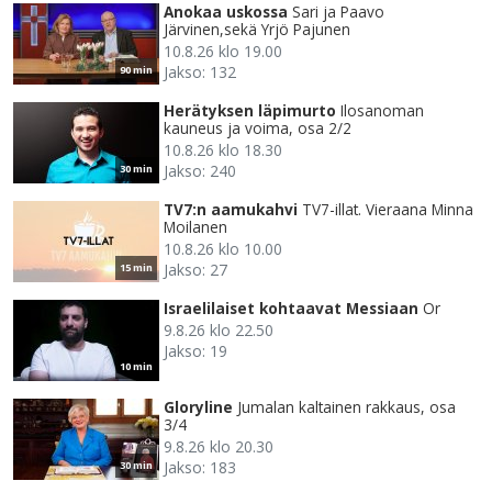
Anokaa uskossa
Sari ja Paavo
Järvinen,sekä Yrjö Pajunen
10.8.26 klo 19.00
Jakso: 132
90 min
Herätyksen läpimurto
Ilosanoman
kauneus ja voima, osa 2/2
10.8.26 klo 18.30
Jakso: 240
30 min
TV7:n aamukahvi
TV7-illat. Vieraana Minna
Moilanen
10.8.26 klo 10.00
Jakso: 27
15 min
Israelilaiset kohtaavat Messiaan
Or
9.8.26 klo 22.50
Jakso: 19
10 min
Gloryline
Jumalan kaltainen rakkaus, osa
3/4
9.8.26 klo 20.30
Jakso: 183
30 min