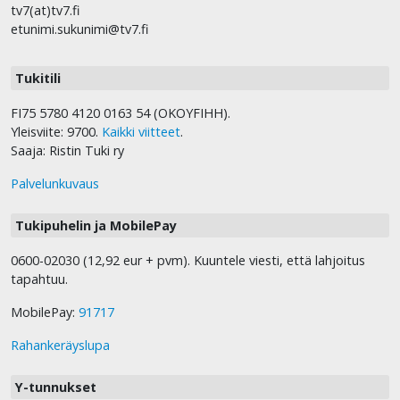
tv7(at)tv7.fi
etunimi.sukunimi@tv7.fi
Tukitili
FI75 5780 4120 0163 54 (OKOYFIHH).
Yleisviite: 9700.
Kaikki viitteet
.
Saaja: Ristin Tuki ry
Palvelunkuvaus
Tukipuhelin ja MobilePay
0600-02030 (12,92 eur + pvm). Kuuntele viesti, että lahjoitus
tapahtuu.
MobilePay:
91717
Rahankeräyslupa
Y-tunnukset