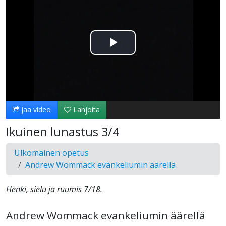
Toista
Video
Jaa video
Lahjoita
Ikuinen lunastus 3/4
Ulkomainen opetus
Andrew Wommack evankeliumin äärellä
Henki, sielu ja ruumis 7/18.
Andrew Wommack evankeliumin äärellä