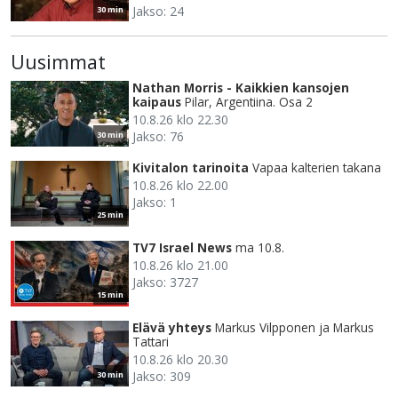
Jakso: 24
30 min
Uusimmat
Nathan Morris - Kaikkien kansojen
kaipaus
Pilar, Argentiina. Osa 2
10.8.26 klo 22.30
Jakso: 76
30 min
Kivitalon tarinoita
Vapaa kalterien takana
10.8.26 klo 22.00
Jakso: 1
25 min
TV7 Israel News
ma 10.8.
10.8.26 klo 21.00
Jakso: 3727
15 min
Elävä yhteys
Markus Vilpponen ja Markus
Tattari
10.8.26 klo 20.30
Jakso: 309
30 min