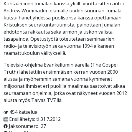
Kohtaaminen Jumalan kanssa yli 40 vuotta sitten antoi
Andrew Wommackin elämälle uuden suunnan. Jumala
kutsui hänet yhdessä puolisonsa kanssa opettamaan
Kristuksen seurakuntaruumista, painottaen Jumalan
ehdotonta rakkautta sekä armon ja uskon välistä
tasapainoa. Opetustyötä toteutetaan seminaarien,
radio- ja televisiotyön sekä vuonna 1994 alkaneen
raamattukoulun välityksellä.
Televisio-ohjelma Evankeliumin äärellä (The Gospel
Truth) lähetettiin ensimmäisen kerran vuoden 2000
alussa ja myöhemmin samana vuonna kymmenet
miljoonat ihmiset eri puolilla maailmaa saattoivat alkaa
seuraamaan ohjelmia, jotka ovat näkyneet vuoden 2012
alusta myös Taivas TV7:llä.
454 katselua
Ensilähetys: ti 31.7.2012
Jaksonumero: 27