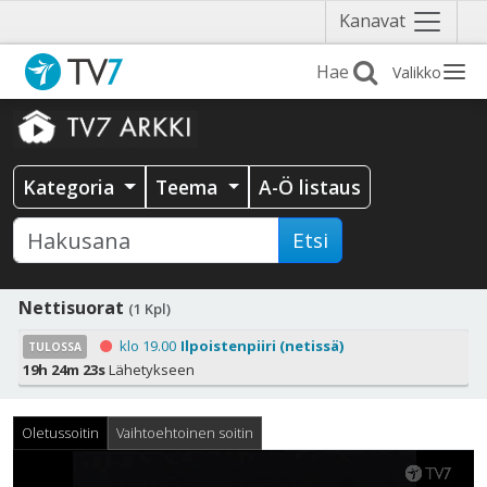
Näytä
Kanavat
valikko
Valikko
Kategoria
Teema
A-Ö listaus
Etsi
Nettisuorat
(1 Kpl)
klo 19.00
Ilpoistenpiiri (netissä)
TULOSSA
19h 24m 23s
Lähetykseen
Oletussoitin
Vaihtoehtoinen soitin