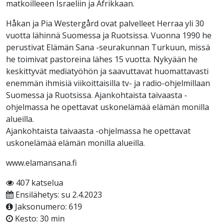
matkoilleeen Israeliin ja Afrikkaan.
Håkan ja Pia Westergård ovat palvelleet Herraa yli 30
vuotta lähinnä Suomessa ja Ruotsissa. Vuonna 1990 he
perustivat Elämän Sana -seurakunnan Turkuun, missä
he toimivat pastoreina lähes 15 vuotta. Nykyään he
keskittyvät mediatyöhön ja saavuttavat huomattavasti
enemmän ihmisiä viikoittaisilla tv- ja radio-ohjelmillaan
Suomessa ja Ruotsissa. Ajankohtaista taivaasta -
ohjelmassa he opettavat uskonelämää elämän monilla
alueilla.
Ajankohtaista taivaasta -ohjelmassa he opettavat
uskonelämää elämän monilla alueilla.
www.elamansana.fi
407 katselua
Ensilähetys: su 2.4.2023
Jaksonumero: 619
Kesto: 30 min