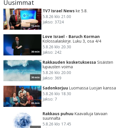
Uusimmat
TV7 Israel News
ke 5.8.
5.8.26 klo 21.00
Jakso: 3724
15 min
Love Israel - Baruch Korman
Kolossalaiskirje. Luku 3, osa 4/4
5.8.26 klo 20.30
Jakso: 242
30 min
Rakkauden kosketuksessa
Sisäisten
lupausten voima
5.8.26 klo 20.00
Jakso: 369
30 min
Sadonkorjuu
Luomassa Luojan kanssa
5.8.26 klo 18.30
Jakso: 7
85 min
Rakkaus puhuu
Kaavailuja taivaan
suunnalta
5.8.26 klo 17.45