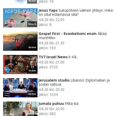
Jakso: 16
45 min
Jesus Yaps
Sukupolvien välinen yhteys: mikä
on ollut estämässä sitä?
4.8.26 klo 22.00
Jakso: 8
50 min
Gospel First - Evankeliumi ensin
Älkää
murehtiko
4.8.26 klo 21.30
Jakso: 163
30 min
TV7 Israel News
ti 4.8.
4.8.26 klo 21.00
Jakso: 3723
15 min
Jerusalem studio
Libanon: Diplomatian ja
sodan välissä
4.8.26 klo 20.30
Jakso: 1034
30 min
Jumala puhuu
Pitkä ikä
4.8.26 klo 20.00
Jakso: 682