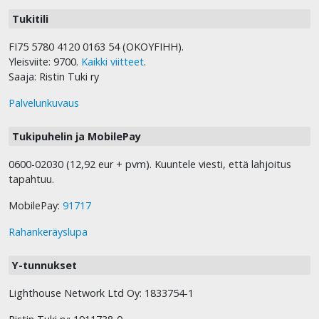
Tukitili
FI75 5780 4120 0163 54 (OKOYFIHH).
Yleisviite: 9700.
Kaikki viitteet
.
Saaja: Ristin Tuki ry
Palvelunkuvaus
Tukipuhelin ja MobilePay
0600-02030 (12,92 eur + pvm). Kuuntele viesti, että lahjoitus
tapahtuu.
MobilePay:
91717
Rahankeräyslupa
Y-tunnukset
Lighthouse Network Ltd Oy: 1833754-1