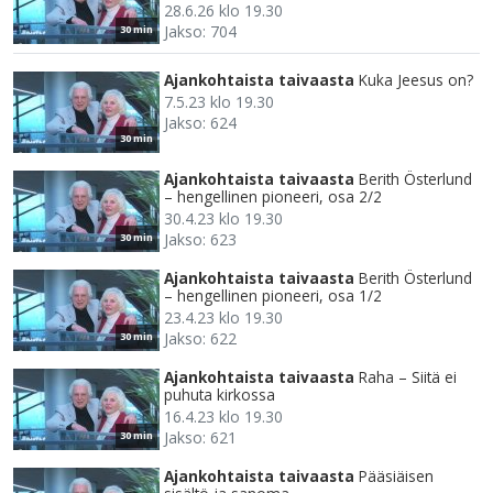
28.6.26 klo 19.30
Jakso: 704
30 min
Ajankohtaista taivaasta
Kuka Jeesus on?
7.5.23 klo 19.30
Jakso: 624
30 min
Ajankohtaista taivaasta
Berith Österlund
– hengellinen pioneeri, osa 2/2
30.4.23 klo 19.30
Jakso: 623
30 min
Ajankohtaista taivaasta
Berith Österlund
– hengellinen pioneeri, osa 1/2
23.4.23 klo 19.30
Jakso: 622
30 min
Ajankohtaista taivaasta
Raha – Siitä ei
puhuta kirkossa
16.4.23 klo 19.30
Jakso: 621
30 min
Ajankohtaista taivaasta
Pääsiäisen