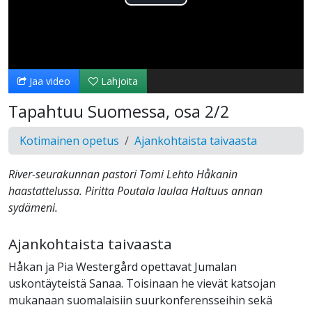
Toista
Video
Jaa video
Lahjoita
Tapahtuu Suomessa, osa 2/2
Kotimainen opetus
Ajankohtaista taivaasta
River-seurakunnan pastori Tomi Lehto Håkanin
haastattelussa. Piritta Poutala laulaa Haltuus annan
sydämeni.
Ajankohtaista taivaasta
Håkan ja Pia Westergård opettavat Jumalan
uskontäyteistä Sanaa. Toisinaan he vievät katsojan
mukanaan suomalaisiin suurkonferensseihin sekä