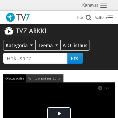
Näytä
Kanavat
valikko
Valikko
Kategoria
Teema
A-Ö listaus
Etsi
Oletussoitin
Vaihtoehtoinen soitin