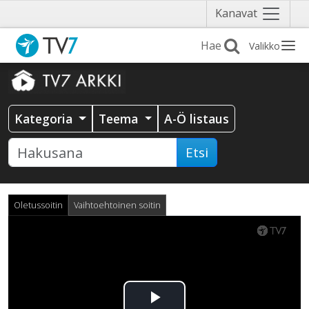
Näytä
Kanavat
valikko
Valikko
Kategoria
Teema
A-Ö listaus
Etsi
Oletussoitin
Vaihtoehtoinen soitin