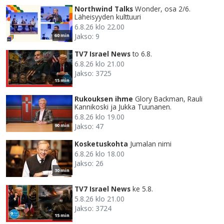
Northwind Talks
Wonder, osa 2/6.
Läheisyyden kulttuuri
6.8.26 klo 22.00
Jakso: 9
60 min
TV7 Israel News
to 6.8.
6.8.26 klo 21.00
Jakso: 3725
15 min
Rukouksen ihme
Glory Backman, Rauli
Kannikoski ja Jukka Tuunanen.
6.8.26 klo 19.00
Jakso: 47
90 min
Kosketuskohta
Jumalan nimi
6.8.26 klo 18.00
Jakso: 26
30 min
TV7 Israel News
ke 5.8.
5.8.26 klo 21.00
Jakso: 3724
15 min