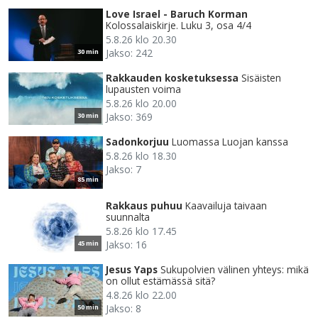
Love Israel - Baruch Korman
Kolossalaiskirje. Luku 3, osa 4/4
5.8.26 klo 20.30
Jakso: 242
30 min
Rakkauden kosketuksessa
Sisäisten
lupausten voima
5.8.26 klo 20.00
Jakso: 369
30 min
Sadonkorjuu
Luomassa Luojan kanssa
5.8.26 klo 18.30
Jakso: 7
85 min
Rakkaus puhuu
Kaavailuja taivaan
suunnalta
5.8.26 klo 17.45
Jakso: 16
45 min
Jesus Yaps
Sukupolvien välinen yhteys: mikä
on ollut estämässä sitä?
4.8.26 klo 22.00
Jakso: 8
50 min