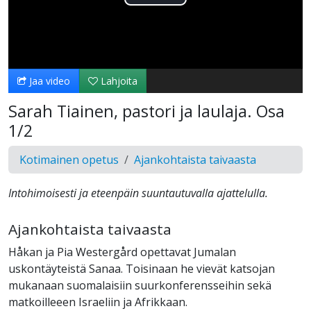
Toista
Video
Jaa video
Lahjoita
Sarah Tiainen, pastori ja laulaja. Osa
1/2
Kotimainen opetus
Ajankohtaista taivaasta
Intohimoisesti ja eteenpäin suuntautuvalla ajattelulla.
Ajankohtaista taivaasta
Håkan ja Pia Westergård opettavat Jumalan
uskontäyteistä Sanaa. Toisinaan he vievät katsojan
mukanaan suomalaisiin suurkonferensseihin sekä
matkoilleeen Israeliin ja Afrikkaan.