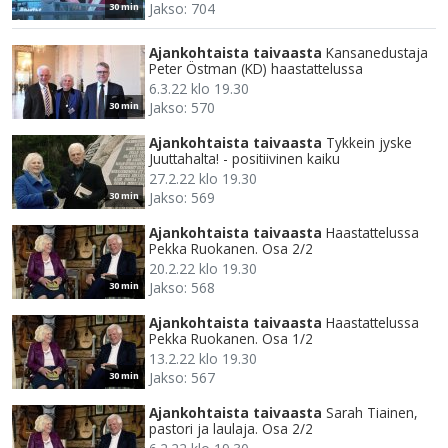
Jakso: 704
30 min
Ajankohtaista taivaasta
Kansanedustaja
Peter Östman (KD) haastattelussa
6.3.22 klo 19.30
Jakso: 570
30 min
Ajankohtaista taivaasta
Tykkein jyske
Juuttahalta! - positiivinen kaiku
27.2.22 klo 19.30
Jakso: 569
30 min
Ajankohtaista taivaasta
Haastattelussa
Pekka Ruokanen. Osa 2/2
20.2.22 klo 19.30
Jakso: 568
30 min
Ajankohtaista taivaasta
Haastattelussa
Pekka Ruokanen. Osa 1/2
13.2.22 klo 19.30
Jakso: 567
30 min
Ajankohtaista taivaasta
Sarah Tiainen,
pastori ja laulaja. Osa 2/2