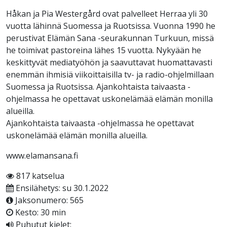
Håkan ja Pia Westergård ovat palvelleet Herraa yli 30
vuotta lähinnä Suomessa ja Ruotsissa. Vuonna 1990 he
perustivat Elämän Sana -seurakunnan Turkuun, missä
he toimivat pastoreina lähes 15 vuotta. Nykyään he
keskittyvät mediatyöhön ja saavuttavat huomattavasti
enemmän ihmisiä viikoittaisilla tv- ja radio-ohjelmillaan
Suomessa ja Ruotsissa. Ajankohtaista taivaasta -
ohjelmassa he opettavat uskonelämää elämän monilla
alueilla.
Ajankohtaista taivaasta -ohjelmassa he opettavat
uskonelämää elämän monilla alueilla.
www.elamansana.fi
817 katselua
Ensilähetys: su 30.1.2022
Jaksonumero: 565
Kesto: 30 min
Puhutut kielet: