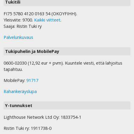
Tukitili
FI75 5780 4120 0163 54 (OKOYFIHH).
Yleisviite: 9700.
Kaikki viitteet
.
Saaja: Ristin Tuki ry
Palvelunkuvaus
Tukipuhelin ja MobilePay
0600-02030 (12,92 eur + pvm). Kuuntele viesti, että lahjoitus
tapahtuu.
MobilePay:
91717
Rahankeräyslupa
Y-tunnukset
Lighthouse Network Ltd Oy: 1833754-1
Ristin Tuki ry: 1911738-0