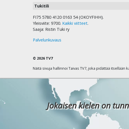
Tukitili
FI75 5780 4120 0163 54 (OKOYFIHH).
Yleisviite: 9700.
Kaikki viitteet
.
Saaja: Ristin Tuki ry
Palvelunkuvaus
© 2026 TV7
Näitä sivuja hallinnoi Taivas TV7, joka pidättää itsellään 
Jokaisen kielen on tunn