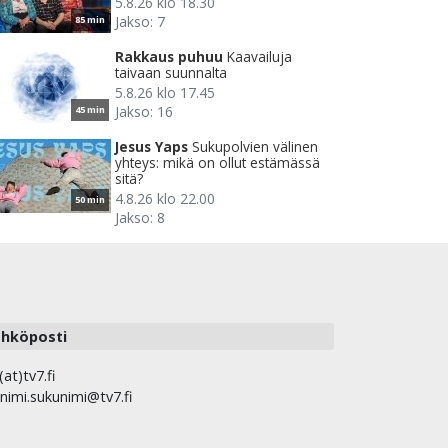
5.8.26 klo 18.30
Jakso: 7
85 min
Rakkaus puhuu
Kaavailuja
taivaan suunnalta
5.8.26 klo 17.45
Jakso: 16
45 min
Jesus Yaps
Sukupolvien välinen
yhteys: mikä on ollut estämässä
sitä?
4.8.26 klo 22.00
50 min
Jakso: 8
hköposti
(at)tv7.fi
nimi.sukunimi@tv7.fi