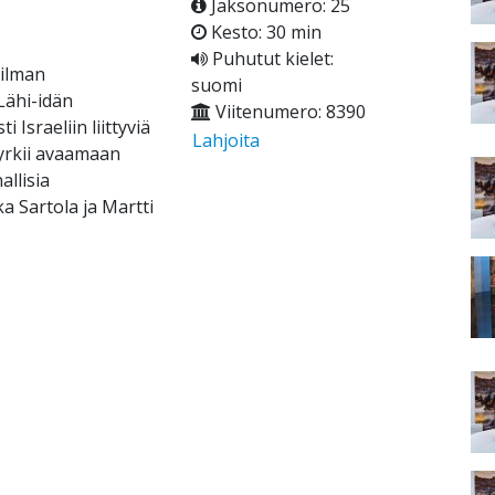
Jaksonumero: 25
Kesto: 30 min
Puhutut kielet:
ailman
suomi
Lähi-idän
Viitenumero: 8390
 Israeliin liittyviä
Lahjoita
yrkii avaamaan
allisia
a Sartola ja Martti