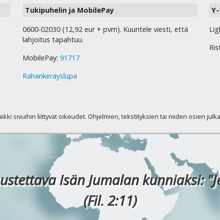
Tukipuhelin ja MobilePay
Y-
0600-02030 (12,92 eur + pvm). Kuuntele viesti, että
Lig
lahjoitus tapahtuu.
Ris
MobilePay:
91717
Rahankeräyslupa
kaikki sivuihin liittyvät oikeudet. Ohjelmien, tekstityksien tai niiden osien jul
ustettava Isän Jumalan kunniaksi: "J
(Fil. 2:11)