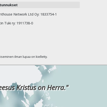
tunnukset
hthouse Network Ltd Oy: 1833754-1
tin Tuki ry: 1911738-0
kaiseminen ilman lupaa on kielletty.
eesus Kristus on Herra."