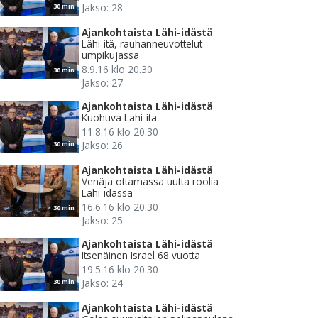
Jakso: 28
30 min
Ajankohtaista Lähi-idästä
Lähi-itä, rauhanneuvottelut
umpikujassa
8.9.16 klo 20.30
30 min
Jakso: 27
Ajankohtaista Lähi-idästä
Kuohuva Lähi-itä
11.8.16 klo 20.30
Jakso: 26
30 min
Ajankohtaista Lähi-idästä
Venäjä ottamassa uutta roolia
Lähi-idässä
16.6.16 klo 20.30
30 min
Jakso: 25
Ajankohtaista Lähi-idästä
Itsenäinen Israel 68 vuotta
19.5.16 klo 20.30
Jakso: 24
30 min
Ajankohtaista Lähi-idästä