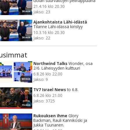
Golan suurvaltojen pelinappulana
21.4.16 klo 20.30
Jakso: 23
30 min
Ajankohtaista Lähi-idästä
Tilanne Lähi-idässä kiristyy
10.3.16 klo 20.30
Jakso: 22
30 min
usimmat
Northwind Talks
Wonder, osa
2/6. Läheisyyden kulttuuri
6.8.26 klo 22.00
Jakso: 9
60 min
TV7 Israel News
to 6.8.
6.8.26 klo 21.00
Jakso: 3725
15 min
Rukouksen ihme
Glory
Backman, Rauli Kannikoski ja
Jukka Tuunanen.