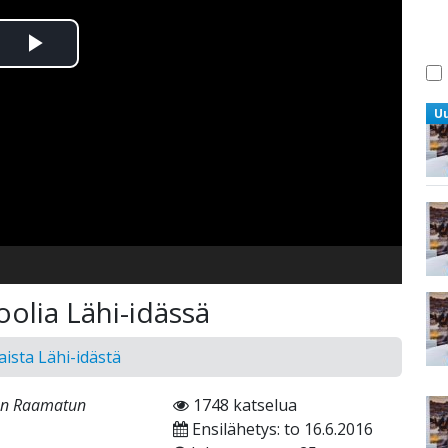
Toista
Video
U
olia Lähi-idässä
ista Lähi-idästä
en Raamatun
1748 katselua
Ensilähetys: to 16.6.2016