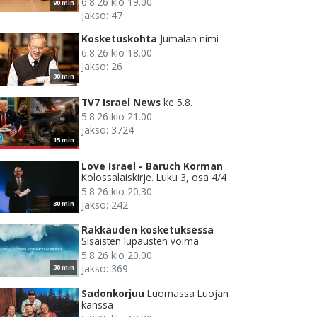
6.8.26 klo 19.00
90 min
Jakso: 47
Kosketuskohta
Jumalan nimi
6.8.26 klo 18.00
Jakso: 26
30 min
TV7 Israel News
ke 5.8.
5.8.26 klo 21.00
Jakso: 3724
15 min
Love Israel - Baruch Korman
Kolossalaiskirje. Luku 3, osa 4/4
5.8.26 klo 20.30
Jakso: 242
30 min
Rakkauden kosketuksessa
Sisäisten lupausten voima
5.8.26 klo 20.00
Jakso: 369
30 min
Sadonkorjuu
Luomassa Luojan
kanssa