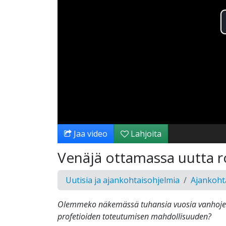
Jaa video
Lahjoita
Venäjä ottamassa uutta ro
Uutisia ja ajankohtaisohjelmia
Ajankohta
Olemmeko näkemässä tuhansia vuosia vanhoj
profetioiden toteutumisen mahdollisuuden?