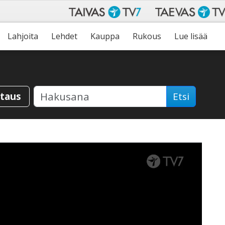
Lahjoita
Lehdet
Kauppa
Rukous
Lue lisää
staus
Etsi