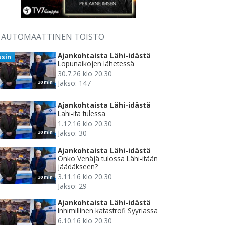
AUTOMAATTINEN TOISTO
Ajankohtaista Lähi-idästä
usin
Lopunaikojen lähetessä
30.7.26 klo 20.30
Jakso: 147
30 min
Ajankohtaista Lähi-idästä
Lähi-itä tulessa
1.12.16 klo 20.30
Jakso: 30
30 min
Ajankohtaista Lähi-idästä
Onko Venäjä tulossa Lähi-itään
jäädäkseen?
3.11.16 klo 20.30
30 min
Jakso: 29
Ajankohtaista Lähi-idästä
Inhimillinen katastrofi Syyriassa
6.10.16 klo 20.30