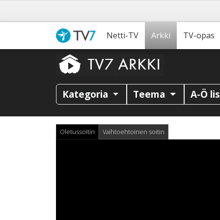
Netti-TV
Arkki
TV-opas
Kategoria
Teema
A-Ö li
Oletussoitin
Vaihtoehtoinen soitin