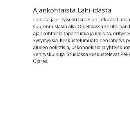
Ajankohtaista Lähi-idästä
Lähi-itä ja erityisesti Israel on jatkuvasti ma
suurennuslasin alla. Ohjelmassa käsitellään 
ajankohtaisia tapahtumia ja ilmiöitä, erityisesti
kysymyksiä. Keskustelumuotoinen lähetys p
alueen poliittisia, uskonnollisia ja yhteiskunn
kehityskulkuja. Studiossa keskustelevat Pekk
Ojares.