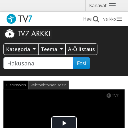
Näytä
Kanavat
valikko
Valikko
Kategoria
Teema
A-Ö listaus
Etsi
Oletussoitin
Vaihtoehtoinen soitin