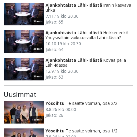
Ajankohtaista Lähi-idästä
Iranin kasvava
uhka
7.11.19 klo 20.30
Jakso: 65
30 min
Ajankohtaista Lähi-idästä
Heikkeneekö
Yhdysvaltain vaikutusvalta Lähi-idässä?
10.10.19 klo 20.30
Jakso: 64
30 min
Ajankohtaista Lähi-idästä
Kovaa peliä
Lähi-idässä
12.9.19 klo 20.30
Jakso: 63
30 min
Uusimmat
Yösoihtu
Te saatte voiman, osa 2/2
8.8.26 klo 00.00
Jakso: 26
120 min
Yösoihtu
Te saatte voiman, osa 1/2
7.8.26 klo 22.00