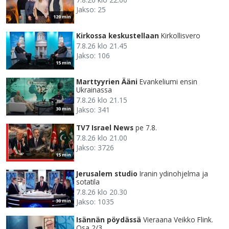
Jakso: 25
120 min
Kirkossa keskustellaan
Kirkollisvero
7.8.26 klo 21.45
Jakso: 106
15 min
Marttyyrien Ääni
Evankeliumi ensin
Ukrainassa
7.8.26 klo 21.15
Jakso: 341
30 min
TV7 Israel News
pe 7.8.
7.8.26 klo 21.00
Jakso: 3726
15 min
Jerusalem studio
Iranin ydinohjelma ja
sotatila
7.8.26 klo 20.30
Jakso: 1035
30 min
Isännän pöydässä
Vieraana Veikko Flink.
Osa 2/3