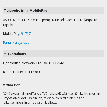
Tukipuhelin ja MobilePay
0600-02030 (12,92 eur + pvm). Kuuntele viesti, että lahjoitus
tapahtuu.
MobilePay:
91717
Rahankeräyslupa
Y-tunnukset
Lighthouse Network Ltd Oy: 1833754-1
Ristin Tuki ry: 1911738-0
© 2026 TV7
Näitä sivuja hallinnoi Taivas TV7, joka pidättää itsellään kaikki sivuihin
liittyvät oikeudet. Ohjelmien, tekstityksien tai niiden osien
julkaiseminen ilman lupaa on kielletty.