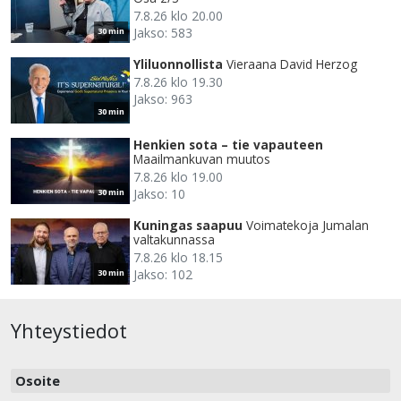
7.8.26 klo 20.00
Jakso: 583
30 min
Yliluonnollista
Vieraana David Herzog
7.8.26 klo 19.30
Jakso: 963
30 min
Henkien sota – tie vapauteen
Maailmankuvan muutos
7.8.26 klo 19.00
Jakso: 10
30 min
Kuningas saapuu
Voimatekoja Jumalan
valtakunnassa
7.8.26 klo 18.15
Jakso: 102
30 min
Yhteystiedot
Osoite