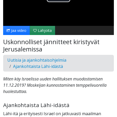
Toista
Video
Jaa video
Lahjoita
Uskonnolliset jännitteet kiristyvät
Jerusalemissa
Uutisia ja ajankohtaisohjelmia
Ajankohtaista Lähi-idästä
Miten käy Israelissa uuden hallituksen muodostamisen
11.12.2019? Moskeijan kunnostaminen temppelivuorella
huolestuttaa.
Ajankohtaista Lähi-idästä
Lähi-itä ja erityisesti Israel on jatkuvasti maailman