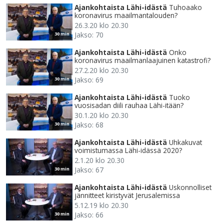
Ajankohtaista Lähi-idästä
Tuhoaako
koronavirus maailmantalouden?
26.3.20 klo 20.30
Jakso: 70
30 min
Ajankohtaista Lähi-idästä
Onko
koronavirus maailmanlaajuinen katastrofi?
27.2.20 klo 20.30
Jakso: 69
30 min
Ajankohtaista Lähi-idästä
Tuoko
vuosisadan diili rauhaa Lähi-itään?
30.1.20 klo 20.30
Jakso: 68
30 min
Ajankohtaista Lähi-idästä
Uhkakuvat
voimistumassa Lähi-idässä 2020?
2.1.20 klo 20.30
Jakso: 67
30 min
Ajankohtaista Lähi-idästä
Uskonnolliset
jännitteet kiristyvät Jerusalemissa
5.12.19 klo 20.30
Jakso: 66
30 min