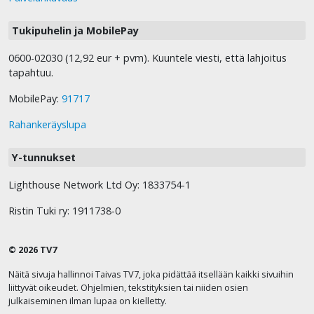
Tukipuhelin ja MobilePay
0600-02030 (12,92 eur + pvm). Kuuntele viesti, että lahjoitus
tapahtuu.
MobilePay:
91717
Rahankeräyslupa
Y-tunnukset
Lighthouse Network Ltd Oy: 1833754-1
Ristin Tuki ry: 1911738-0
© 2026 TV7
Näitä sivuja hallinnoi Taivas TV7, joka pidättää itsellään kaikki sivuihin
liittyvät oikeudet. Ohjelmien, tekstityksien tai niiden osien
julkaiseminen ilman lupaa on kielletty.