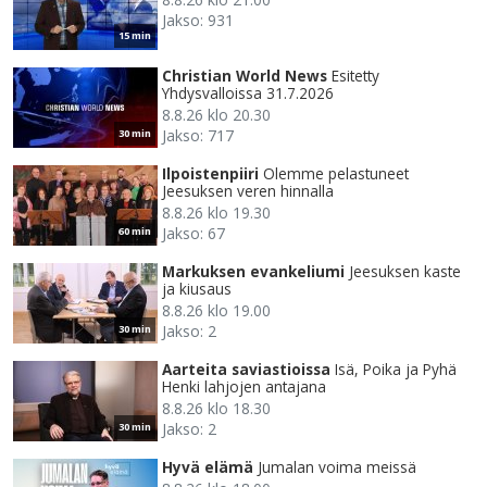
Jakso: 931
15 min
Christian World News
Esitetty
Yhdysvalloissa 31.7.2026
8.8.26 klo 20.30
Jakso: 717
30 min
Ilpoistenpiiri
Olemme pelastuneet
Jeesuksen veren hinnalla
8.8.26 klo 19.30
Jakso: 67
60 min
Markuksen evankeliumi
Jeesuksen kaste
ja kiusaus
8.8.26 klo 19.00
Jakso: 2
30 min
Aarteita saviastioissa
Isä, Poika ja Pyhä
Henki lahjojen antajana
8.8.26 klo 18.30
Jakso: 2
30 min
Hyvä elämä
Jumalan voima meissä