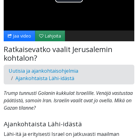
Toista
Video
Jaa video
Lahjoita
Ratkaisevatko vaalit Jerusalemin
kohtalon?
Uutisia ja ajankohtaisohjelmia
Ajankohtaista Lähi-idästä
Trump tunnusti Golanin kukkulat Israelille. Venäjä vastustaa
päätöstä, samoin Iran. Israelin vaalit ovat jo ovella. Mikä on
Gazan tilanne?
Ajankohtaista Lähi-idästä
Lähi-itä ja erityisesti Israel on jatkuvasti maailman