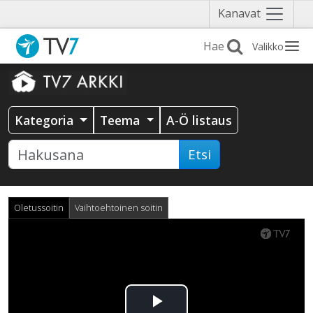
Näytä
Kanavat
valikko
Valikko
Kategoria
Teema
A-Ö listaus
Etsi
Oletussoitin
Vaihtoehtoinen soitin