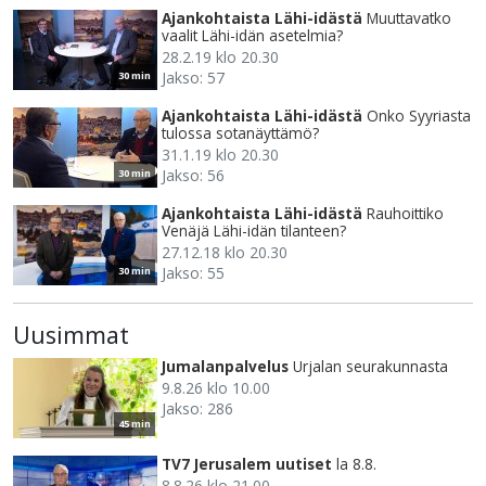
Ajankohtaista Lähi-idästä
Muuttavatko
vaalit Lähi-idän asetelmia?
28.2.19 klo 20.30
Jakso: 57
30 min
Ajankohtaista Lähi-idästä
Onko Syyriasta
tulossa sotanäyttämö?
31.1.19 klo 20.30
Jakso: 56
30 min
Ajankohtaista Lähi-idästä
Rauhoittiko
Venäjä Lähi-idän tilanteen?
27.12.18 klo 20.30
Jakso: 55
30 min
Uusimmat
Jumalanpalvelus
Urjalan seurakunnasta
9.8.26 klo 10.00
Jakso: 286
45 min
TV7 Jerusalem uutiset
la 8.8.
8.8.26 klo 21.00