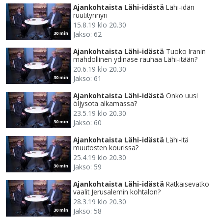
Ajankohtaista Lähi-idästä
Lähi-idän
ruutitynnyri
15.8.19 klo 20.30
Jakso: 62
30 min
Ajankohtaista Lähi-idästä
Tuoko Iranin
mahdollinen ydinase rauhaa Lähi-itään?
20.6.19 klo 20.30
Jakso: 61
30 min
Ajankohtaista Lähi-idästä
Onko uusi
öljysota alkamassa?
23.5.19 klo 20.30
Jakso: 60
30 min
Ajankohtaista Lähi-idästä
Lähi-itä
muutosten kourissa?
25.4.19 klo 20.30
Jakso: 59
30 min
Ajankohtaista Lähi-idästä
Ratkaisevatko
vaalit Jerusalemin kohtalon?
28.3.19 klo 20.30
Jakso: 58
30 min