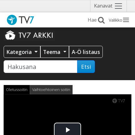
Näytä
Kanavat
valikko
Valikko
Kategoria
Teema
A-Ö listaus
Etsi
Oletussoitin
Vaihtoehtoinen soitin