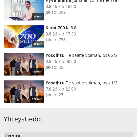
Hyvä elämä
Jumalan voima meissä
8.8.26 klo 18.00
Jakso: 309
30 min
Klubi 700
la 8.8.
8.8.26 klo 17.30
Jakso: 758
30 min
Yösoihtu
Te saatte voiman, osa 2/2
8.8.26 klo 00.00
Jakso: 26
120 min
Yösoihtu
Te saatte voiman, osa 1/2
7.8.26 klo 22.00
Jakso: 25
120 min
Yhteystiedot
Osoite