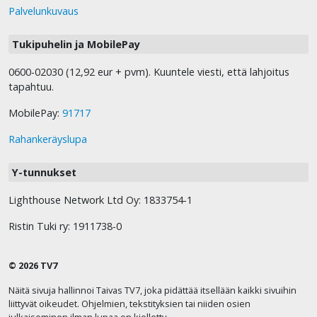
Palvelunkuvaus
Tukipuhelin ja MobilePay
0600-02030 (12,92 eur + pvm). Kuuntele viesti, että lahjoitus
tapahtuu.
MobilePay:
91717
Rahankeräyslupa
Y-tunnukset
Lighthouse Network Ltd Oy: 1833754-1
Ristin Tuki ry: 1911738-0
© 2026 TV7
Näitä sivuja hallinnoi Taivas TV7, joka pidättää itsellään kaikki sivuihin
liittyvät oikeudet. Ohjelmien, tekstityksien tai niiden osien