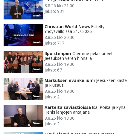
8.8.26 klo 21.00
Jakso: 931
15 min
Christian World News
Esitetty
Yhdysvalloissa 31.7.2026
8.8.26 klo 20.30
Jakso: 717
30 min
Ilpoistenpiiri
Olemme pelastuneet
Jeesuksen veren hinnalla
8.8.26 klo 19.30
Jakso: 67
60 min
Markuksen evankeliumi
Jeesuksen kaste
ja kiusaus
8.8.26 klo 19.00
Jakso: 2
30 min
Aarteita saviastioissa
Isä, Poika ja Pyhä
Henki lahjojen antajana
8.8.26 klo 18.30
Jakso: 2
30 min