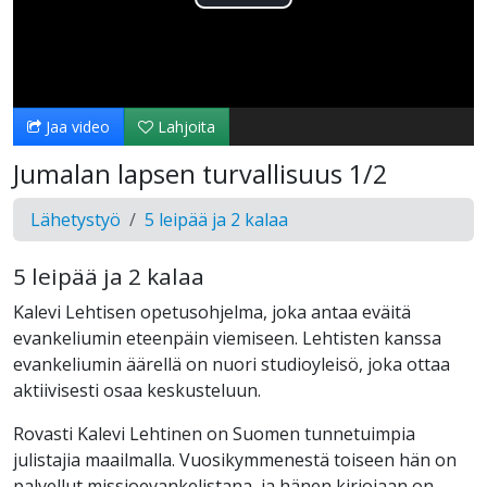
Toista
Video
Jaa video
Lahjoita
Jumalan lapsen turvallisuus 1/2
Lähetystyö
5 leipää ja 2 kalaa
5 leipää ja 2 kalaa
Kalevi Lehtisen opetusohjelma, joka antaa eväitä
evankeliumin eteenpäin viemiseen. Lehtisten kanssa
evankeliumin äärellä on nuori studioyleisö, joka ottaa
aktiivisesti osaa keskusteluun.
Rovasti Kalevi Lehtinen on Suomen tunnetuimpia
julistajia maailmalla. Vuosikymmenestä toiseen hän on
palvellut missioevankelistana, ja hänen kirjojaan on