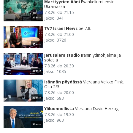
Marttyyrien Ääni
Evankeliumi ensin
Ukrainassa
7.8.26 klo 21.15
Jakso: 341
30 min
TV7 Israel News
pe 7.8.
7.8.26 klo 21.00
Jakso: 3726
15 min
Jerusalem studio
Iranin ydinohjelma ja
sotatila
7.8.26 klo 20.30
Jakso: 1035
30 min
Isännän pöydässä
Vieraana Veikko Flink.
Osa 2/3
7.8.26 klo 20.00
Jakso: 583
30 min
Yliluonnollista
Vieraana David Herzog
7.8.26 klo 19.30
Jakso: 963
30 min