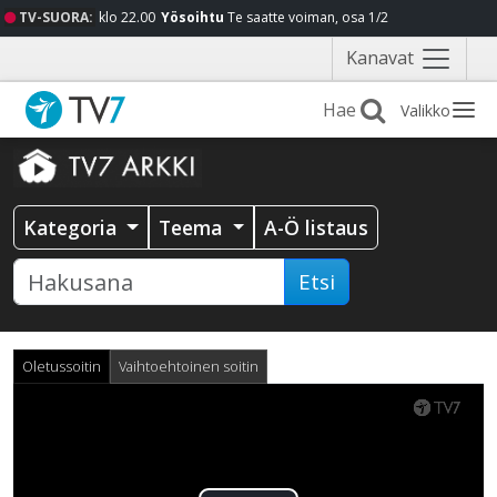
TV-SUORA:
klo 22.00
Yösoihtu
Te saatte voiman, osa 1/2
Näytä
Kanavat
valikko
Valikko
Kategoria
Teema
A-Ö listaus
Etsi
Oletussoitin
Vaihtoehtoinen soitin