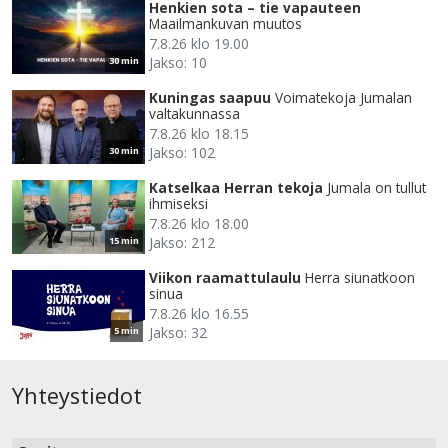
Henkien sota – tie vapauteen
Maailmankuvan muutos
7.8.26 klo 19.00
Jakso: 10
30 min
Kuningas saapuu
Voimatekoja Jumalan
valtakunnassa
7.8.26 klo 18.15
Jakso: 102
30 min
Katselkaa Herran tekoja
Jumala on tullut
ihmiseksi
7.8.26 klo 18.00
Jakso: 212
15 min
Viikon raamattulaulu
Herra siunatkoon
sinua
7.8.26 klo 16.55
Jakso: 32
5 min
Yhteystiedot