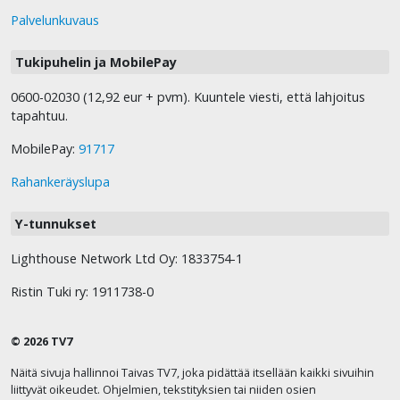
Palvelunkuvaus
Tukipuhelin ja MobilePay
0600-02030 (12,92 eur + pvm). Kuuntele viesti, että lahjoitus
tapahtuu.
MobilePay:
91717
Rahankeräyslupa
Y-tunnukset
Lighthouse Network Ltd Oy: 1833754-1
Ristin Tuki ry: 1911738-0
© 2026 TV7
Näitä sivuja hallinnoi Taivas TV7, joka pidättää itsellään kaikki sivuihin
liittyvät oikeudet. Ohjelmien, tekstityksien tai niiden osien