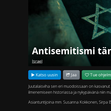
Antisemitismi tä
Israel
Katso uusin
Jaa
Tue ohjel
Juutalaisviha sen eri muodoissaan on kasvanut
ilmenemiseen historiassa ja nykypäivänä niin maa
Asiantuntijoina mm. Susanna Kokkonen, Sirpa 