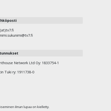
hköposti
(at)tv7.fi
nimi.sukunimi@tv7.fi
tunnukset
hthouse Network Ltd Oy: 1833754-1
tin Tuki ry: 1911738-0
kaiseminen ilman lupaa on kielletty.