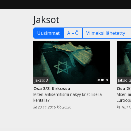
Jaksot
Uusimmat
A – Ö
Viimeksi lähetetty
min
Jakso: 3
Jakso: 
30
Osa 3/3. Kirkossa
Osa 2/
Miten antisemitismi näkyy kristillisellä
Miten a
kentällä?
Euroop
ke 23.11.2016 klo 20.30
ke 16.11