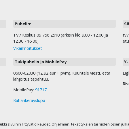
Puhelin:
Sä
TV7 Keskus 09 756 2510 (arkisin klo 9.00 - 12.00 ja
tv7
12.30 - 16.00)
etu
Vikailmoitukset
Tukipuhelin ja MobilePay
Y-
0600-02030 (12,92 eur + pvm). Kuuntele viesti, että
Lig
lahjoitus tapahtuu.
Ris
MobilePay:
91717
Rahankeräyslupa
kaikki sivuihin liittyvät oikeudet. Ohjelmien, tekstityksien tai niiden osien jul