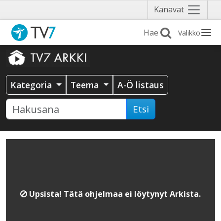
Näytä
Kanavat
valikko
Valikko
Kategoria
Teema
A-Ö listaus
Etsi
Upsista! Tätä ohjelmaa ei löytynyt Arkista.