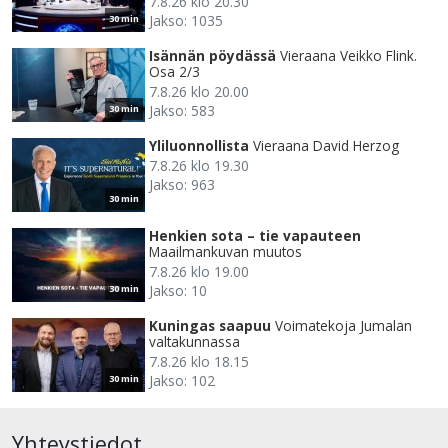
7.8.26 klo 20.30
Jakso: 1035
30 min
Isännän pöydässä
Vieraana Veikko Flink.
Osa 2/3
7.8.26 klo 20.00
Jakso: 583
30 min
Yliluonnollista
Vieraana David Herzog
7.8.26 klo 19.30
Jakso: 963
30 min
Henkien sota – tie vapauteen
Maailmankuvan muutos
7.8.26 klo 19.00
Jakso: 10
30 min
Kuningas saapuu
Voimatekoja Jumalan
valtakunnassa
7.8.26 klo 18.15
Jakso: 102
30 min
Yhteystiedot