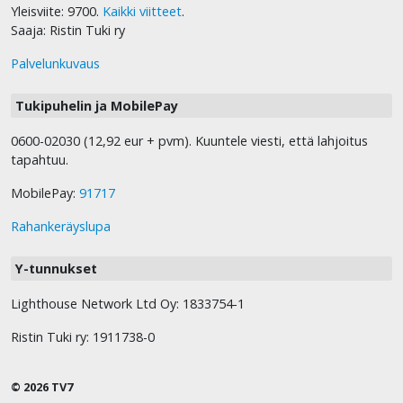
Yleisviite: 9700.
Kaikki viitteet
.
Saaja: Ristin Tuki ry
Palvelunkuvaus
Tukipuhelin ja MobilePay
0600-02030 (12,92 eur + pvm). Kuuntele viesti, että lahjoitus
tapahtuu.
MobilePay:
91717
Rahankeräyslupa
Y-tunnukset
Lighthouse Network Ltd Oy: 1833754-1
Ristin Tuki ry: 1911738-0
© 2026 TV7