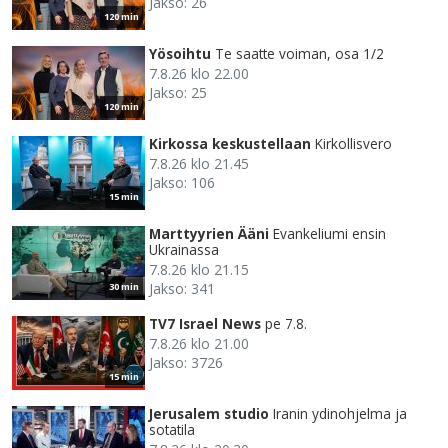
Jakso: 26
120 min
Yösoihtu
Te saatte voiman, osa 1/2
7.8.26 klo 22.00
Jakso: 25
120 min
Kirkossa keskustellaan
Kirkollisvero
7.8.26 klo 21.45
Jakso: 106
15 min
Marttyyrien Ääni
Evankeliumi ensin
Ukrainassa
7.8.26 klo 21.15
Jakso: 341
30 min
TV7 Israel News
pe 7.8.
7.8.26 klo 21.00
Jakso: 3726
15 min
Jerusalem studio
Iranin ydinohjelma ja
sotatila