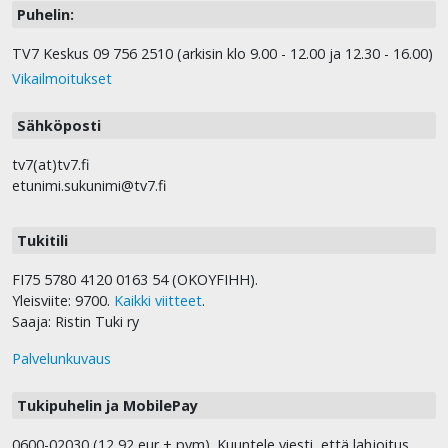
Puhelin:
TV7 Keskus 09 756 2510 (arkisin klo 9.00 - 12.00 ja 12.30 - 16.00)
Vikailmoitukset
Sähköposti
tv7(at)tv7.fi
etunimi.sukunimi@tv7.fi
Tukitili
FI75 5780 4120 0163 54 (OKOYFIHH).
Yleisviite: 9700.
Kaikki viitteet
.
Saaja: Ristin Tuki ry
Palvelunkuvaus
Tukipuhelin ja MobilePay
0600-02030 (12,92 eur + pvm). Kuuntele viesti, että lahjoitus