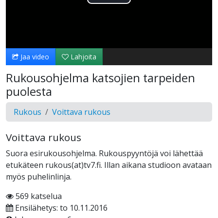
Toista
Video
Jaa video
Lahjoita
Rukousohjelma katsojien tarpeiden
puolesta
Rukous
Voittava rukous
Voittava rukous
Suora esirukousohjelma. Rukouspyyntöjä voi lähettää
etukäteen rukous(at)tv7.fi. Illan aikana studioon avataan
myös puhelinlinja.
569 katselua
Ensilähetys: to 10.11.2016