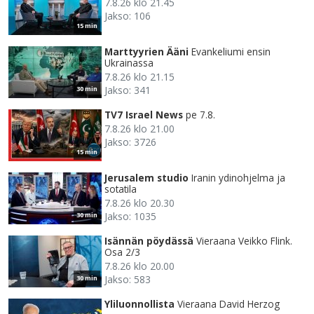
7.8.26 klo 21.45
Jakso: 106
15 min
Marttyyrien Ääni
Evankeliumi ensin
Ukrainassa
7.8.26 klo 21.15
Jakso: 341
30 min
TV7 Israel News
pe 7.8.
7.8.26 klo 21.00
Jakso: 3726
15 min
Jerusalem studio
Iranin ydinohjelma ja
sotatila
7.8.26 klo 20.30
Jakso: 1035
30 min
Isännän pöydässä
Vieraana Veikko Flink.
Osa 2/3
7.8.26 klo 20.00
Jakso: 583
30 min
Yliluonnollista
Vieraana David Herzog