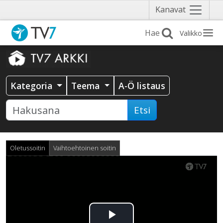
Näytä
Kanavat
valikko
Valikko
Kategoria
Teema
A-Ö listaus
Etsi
Oletussoitin
Vaihtoehtoinen soitin