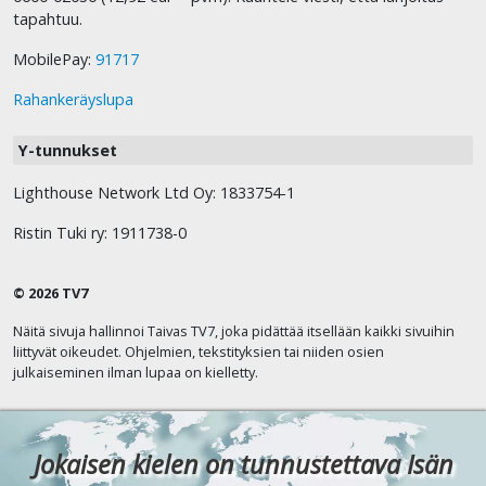
tapahtuu.
MobilePay:
91717
Rahankeräyslupa
Y-tunnukset
Lighthouse Network Ltd Oy: 1833754-1
Ristin Tuki ry: 1911738-0
© 2026 TV7
Näitä sivuja hallinnoi Taivas TV7, joka pidättää itsellään kaikki sivuihin
liittyvät oikeudet. Ohjelmien, tekstityksien tai niiden osien
julkaiseminen ilman lupaa on kielletty.
Jokaisen kielen on tunnustettava Isän