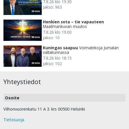
7.8.26 klo 19.30
Jakso: 963
30 min
Henkien sota – tie vapauteen
Maailmankuvan muutos
7.8.26 klo 19.00
Jakso: 10
30 min
Kuningas saapuu
Voimatekoja Jumalan
valtakunnassa
7.8.26 klo 18.15
Jakso: 102
30 min
Yhteystiedot
Osoite
Vilhonvuorenkatu 11 A 3. krs 00500 Helsinki
Tietosuoja