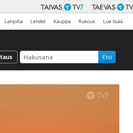
Lahjoita
Lehdet
Kauppa
Rukous
Lue lisää
staus
Etsi