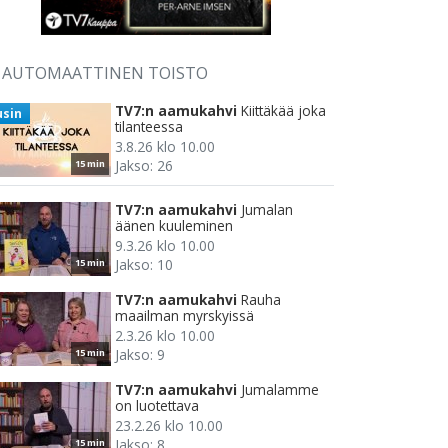
AUTOMAATTINEN TOISTO
TV7:n aamukahvi
Kiittäkää joka
usin
tilanteessa
3.8.26 klo 10.00
Jakso: 26
15 min
TV7:n aamukahvi
Jumalan
äänen kuuleminen
9.3.26 klo 10.00
Jakso: 10
15 min
TV7:n aamukahvi
Rauha
maailman myrskyissä
2.3.26 klo 10.00
Jakso: 9
15 min
TV7:n aamukahvi
Jumalamme
on luotettava
23.2.26 klo 10.00
Jakso: 8
15 min