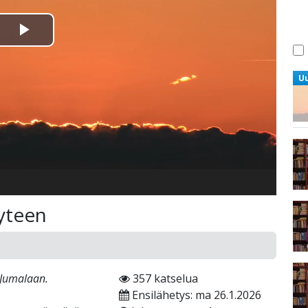
Toista
Video
U
yteen
 Jumalaan.
357 katselua
Ensilähetys: ma 26.1.2026