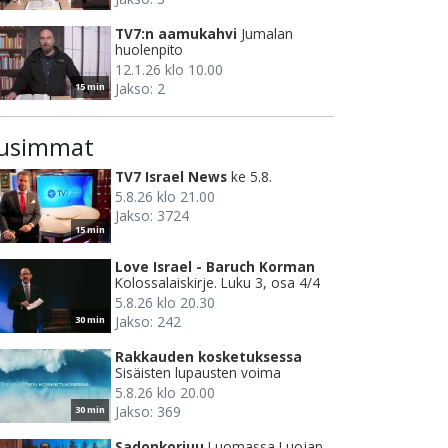
TV7:n aamukahvi
Jumalan
huolenpito
12.1.26 klo 10.00
Jakso: 2
15 min
usimmat
TV7 Israel News
ke 5.8.
5.8.26 klo 21.00
Jakso: 3724
15 min
Love Israel - Baruch Korman
Kolossalaiskirje. Luku 3, osa 4/4
5.8.26 klo 20.30
Jakso: 242
30 min
Rakkauden kosketuksessa
Sisäisten lupausten voima
5.8.26 klo 20.00
Jakso: 369
30 min
Sadonkorjuu
Luomassa Luojan