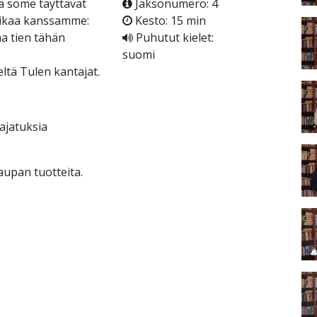
ja some täyttävät
Jaksonumero: 4
aikaa kanssamme:
Kesto: 15 min
a tien tähän
Puhutut kielet:
suomi
ltä Tulen kantajat.
ajatuksia
kaupan tuotteita.