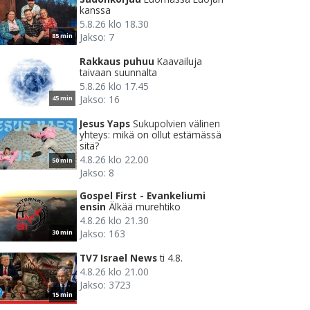
kanssa
5.8.26 klo 18.30
Jakso: 7
85 min
Rakkaus puhuu
Kaavailuja
taivaan suunnalta
5.8.26 klo 17.45
Jakso: 16
45 min
Jesus Yaps
Sukupolvien välinen
yhteys: mikä on ollut estämässä
sitä?
4.8.26 klo 22.00
50 min
Jakso: 8
Gospel First - Evankeliumi
ensin
Älkää murehtiko
4.8.26 klo 21.30
Jakso: 163
30 min
TV7 Israel News
ti 4.8.
4.8.26 klo 21.00
Jakso: 3723
15 min