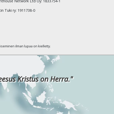
hthouse Network Ltd Oy: 1833754-1
tin Tuki ry: 1911738-0
kaiseminen ilman lupaa on kielletty.
eesus Kristus on Herra."