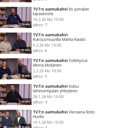
TV7:n aamukahvi
Ilo Jumalan
lupauksista
16.2.26 klo 10.00
Jakso: 7
15 min
TV7:n aamukahvi
Rukousmuurilla Marita Rautio
9.2.26 klo 10.00
Jakso: 6
15 min
TV7:n aamukahvi
Esittelyssä
Minna Moilanen
2.2.26 klo 10.00
Jakso: 5
15 min
TV7:n aamukahvi
Kutsu
läheisempään yhteyteen
26.1.26 klo 10.00
Jakso: 4
15 min
TV7:n aamukahvi
Vieraana Risto
Huvila
19.1.26 klo 10.00
Jakso: 3
15 min