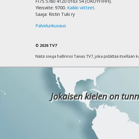
FI75 5780 4120 0163 54 (OKOYFIHH).
Yleisviite: 9700.
Kaikki viitteet
.
Saaja: Ristin Tuki ry
Palvelunkuvaus
© 2026 TV7
Näitä sivuja hallinnoi Taivas TV7, joka pidättää itsellään 
Jokaisen kielen on tunn