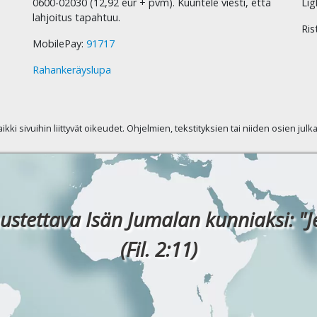
0600-02030 (12,92 eur + pvm). Kuuntele viesti, että
Lig
lahjoitus tapahtuu.
Ris
MobilePay:
91717
Rahankeräyslupa
kaikki sivuihin liittyvät oikeudet. Ohjelmien, tekstityksien tai niiden osien jul
ustettava Isän Jumalan kunniaksi: "J
(Fil. 2:11)