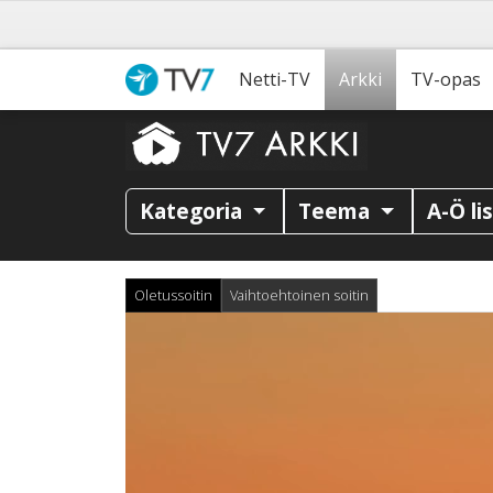
Netti-TV
Arkki
TV-opas
Kategoria
Teema
A-Ö li
Oletussoitin
Vaihtoehtoinen soitin