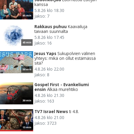
kanssa
5.8.26 klo 18.30
Jakso: 7
85 min
Rakkaus puhuu
Kaavailuja
taivaan suunnalta
5.8.26 klo 17.45
Jakso: 16
45 min
Jesus Yaps
Sukupolvien välinen
yhteys: mikä on ollut estämässä
sitä?
4.8.26 klo 22.00
50 min
Jakso: 8
Gospel First - Evankeliumi
ensin
Älkää murehtiko
4.8.26 klo 21.30
Jakso: 163
30 min
TV7 Israel News
ti 4.8.
4.8.26 klo 21.00
Jakso: 3723
15 min