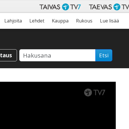
Lahjoita
Lehdet
Kauppa
Rukous
Lue lisää
staus
Etsi