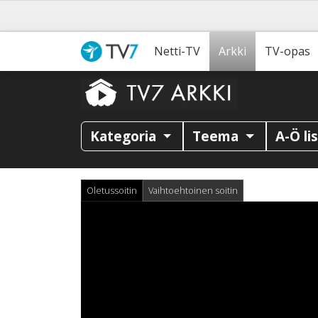
Netti-TV
Arkki
TV-opas
Kategoria
Teema
A-Ö li
Oletussoitin
Vaihtoehtoinen soitin