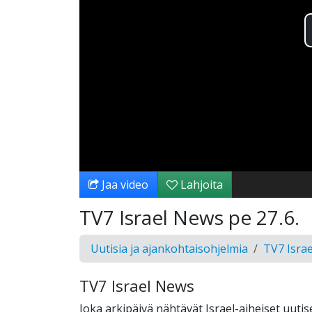
Jaa video
Lahjoita
TV7 Israel News pe 27.6.
Uutisia ja ajankohtaisohjelmia
TV7 Isra
TV7 Israel News
Joka arkipäivä nähtävät Israel-aiheiset uutise