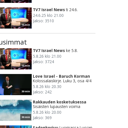
TV7 Israel News
ti 24.6.
24.6.25 klo 21.00
Jakso: 3510
15 min
usimmat
TV7 Israel News
ke 5.8.
5.8.26 klo 21.00
Jakso: 3724
15 min
Love Israel - Baruch Korman
Kolossalaiskirje. Luku 3, osa 4/4
5.8.26 klo 20.30
Jakso: 242
30 min
Rakkauden kosketuksessa
Sisäisten lupausten voima
5.8.26 klo 20.00
Jakso: 369
30 min
Sadonkorjuu
Luomassa Luojan