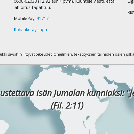
0600-02030 (12,92 eur + pvm). Kuuntele viesti, että
Lig
lahjoitus tapahtuu.
Ris
MobilePay:
91717
Rahankeräyslupa
kaikki sivuihin liittyvät oikeudet. Ohjelmien, tekstityksien tai niiden osien jul
ustettava Isän Jumalan kunniaksi: "J
(Fil. 2:11)