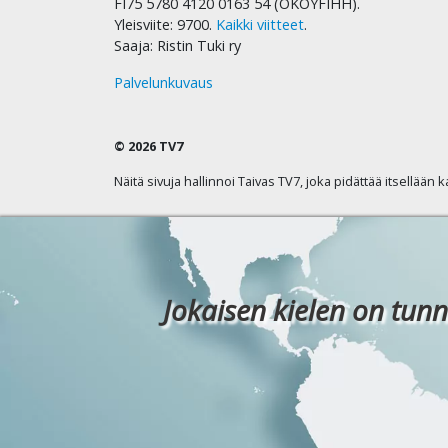
FI75 5780 4120 0163 54 (OKOYFIHH).
Yleisviite: 9700.
Kaikki viitteet
.
Saaja: Ristin Tuki ry
Palvelunkuvaus
© 2026 TV7
Näitä sivuja hallinnoi Taivas TV7, joka pidättää itsellään 
Jokaisen kielen on tunn