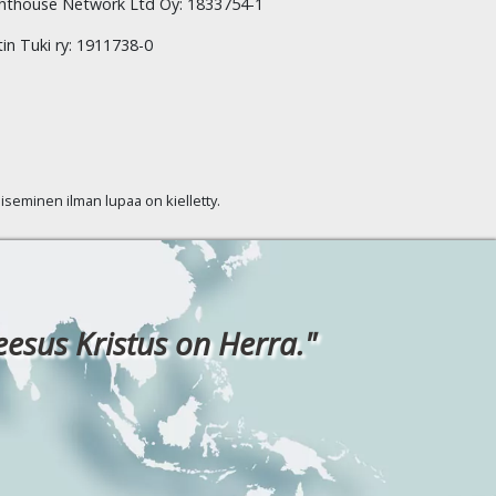
hthouse Network Ltd Oy: 1833754-1
tin Tuki ry: 1911738-0
kaiseminen ilman lupaa on kielletty.
eesus Kristus on Herra."