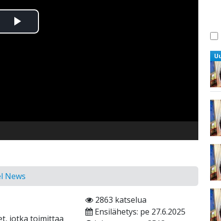
Toista
Video
U
el News
2863 katselua
Ensilähetys: pe 27.6.2025
t, jotka toimittaa