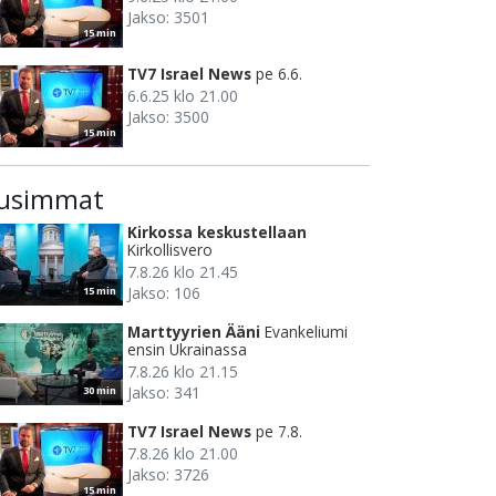
Jakso: 3501
15 min
TV7 Israel News
pe 6.6.
6.6.25 klo 21.00
Jakso: 3500
15 min
usimmat
Kirkossa keskustellaan
Kirkollisvero
7.8.26 klo 21.45
Jakso: 106
15 min
Marttyyrien Ääni
Evankeliumi
ensin Ukrainassa
7.8.26 klo 21.15
Jakso: 341
30 min
TV7 Israel News
pe 7.8.
7.8.26 klo 21.00
Jakso: 3726
15 min