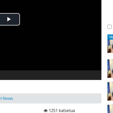
Toista
Video
U
el News
1251 katselua