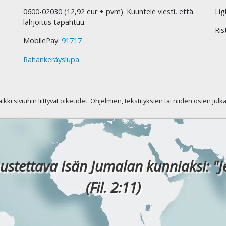
0600-02030 (12,92 eur + pvm). Kuuntele viesti, että
Lig
lahjoitus tapahtuu.
Ris
MobilePay:
91717
Rahankeräyslupa
kaikki sivuihin liittyvät oikeudet. Ohjelmien, tekstityksien tai niiden osien jul
ustettava Isän Jumalan kunniaksi: "J
(Fil. 2:11)