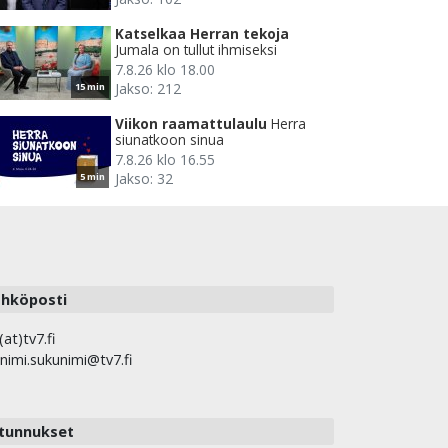
Katselkaa Herran tekoja
Jumala on tullut ihmiseksi
7.8.26 klo 18.00
Jakso: 212
15 min
Viikon raamattulaulu
Herra
siunatkoon sinua
7.8.26 klo 16.55
Jakso: 32
5 min
hköposti
(at)tv7.fi
nimi.sukunimi@tv7.fi
tunnukset