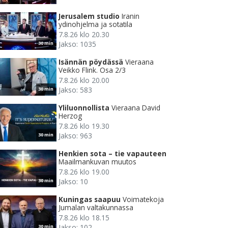
Jerusalem studio
Iranin
ydinohjelma ja sotatila
7.8.26 klo 20.30
Jakso: 1035
30 min
Isännän pöydässä
Vieraana
Veikko Flink. Osa 2/3
7.8.26 klo 20.00
Jakso: 583
30 min
Yliluonnollista
Vieraana David
Herzog
7.8.26 klo 19.30
Jakso: 963
30 min
Henkien sota – tie vapauteen
Maailmankuvan muutos
7.8.26 klo 19.00
Jakso: 10
30 min
Kuningas saapuu
Voimatekoja
Jumalan valtakunnassa
7.8.26 klo 18.15
Jakso: 102
30 min