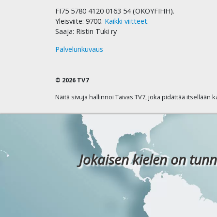
FI75 5780 4120 0163 54 (OKOYFIHH).
Yleisviite: 9700.
Kaikki viitteet
.
Saaja: Ristin Tuki ry
Palvelunkuvaus
© 2026 TV7
Näitä sivuja hallinnoi Taivas TV7, joka pidättää itsellään 
Jokaisen kielen on tunn