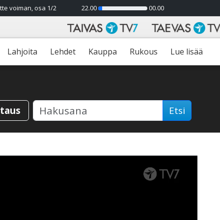
tte voiman, osa 1/2
22.00
00.00
8%
Lahjoita
Lehdet
Kauppa
Rukous
Lue lisää
staus
Etsi