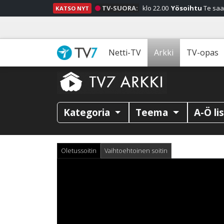
TV-SUORA:
klo 22.00
Yösoihtu
Te saa
KATSO NYT
Netti-TV
Arkki
TV-opas
Kategoria
Teema
A-Ö li
Oletussoitin
Vaihtoehtoinen soitin