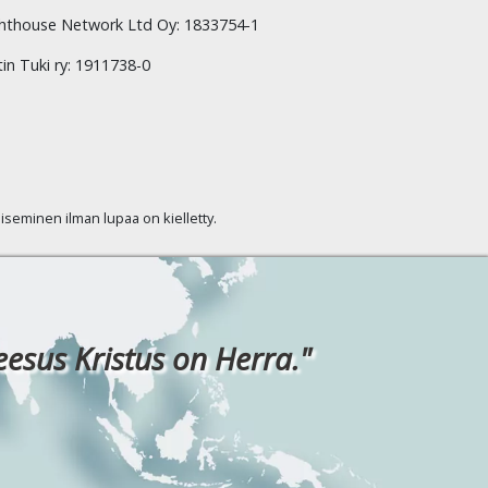
hthouse Network Ltd Oy: 1833754-1
tin Tuki ry: 1911738-0
kaiseminen ilman lupaa on kielletty.
eesus Kristus on Herra."