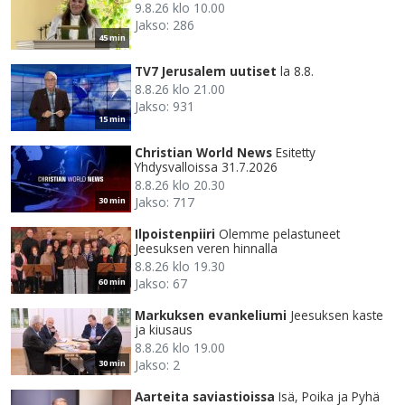
9.8.26 klo 10.00
Jakso: 286
45 min
TV7 Jerusalem uutiset
la 8.8.
8.8.26 klo 21.00
Jakso: 931
15 min
Christian World News
Esitetty
Yhdysvalloissa 31.7.2026
8.8.26 klo 20.30
Jakso: 717
30 min
Ilpoistenpiiri
Olemme pelastuneet
Jeesuksen veren hinnalla
8.8.26 klo 19.30
Jakso: 67
60 min
Markuksen evankeliumi
Jeesuksen kaste
ja kiusaus
8.8.26 klo 19.00
Jakso: 2
30 min
Aarteita saviastioissa
Isä, Poika ja Pyhä