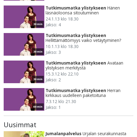
Tutkimusmatka ylistykseen
Hänen
läsnäoloonsa sitoutuminen
24.1.13 klo 18.30
Jakso: 4
30 min
Tutkimusmatka ylistykseen
Hellittämättömyys vaiko vetäytyminen?
10.1.13 klo 18.30
Jakso: 3
30 min
Tutkimusmatka ylistykseen
Avataan
ylistyksen merkitystä
15.3.12 klo 22.10
Jakso: 2
30 min
Tutkimusmatka ylistykseen
Herran
kirkkaus uudelleen paketoituna
7.3.12 klo 21.30
Jakso: 1
60 min
Uusimmat
Jumalanpalvelus
Urjalan seurakunnasta