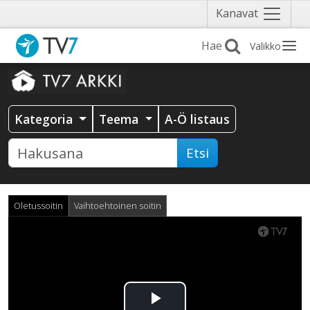
Näytä
Kanavat
valikko
Valikko
Kategoria
Teema
A-Ö listaus
Etsi
Oletussoitin
Vaihtoehtoinen soitin