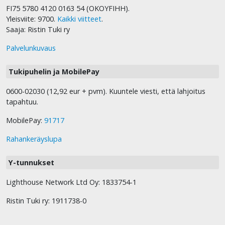
FI75 5780 4120 0163 54 (OKOYFIHH).
Yleisviite: 9700.
Kaikki viitteet
.
Saaja: Ristin Tuki ry
Palvelunkuvaus
Tukipuhelin ja MobilePay
0600-02030 (12,92 eur + pvm). Kuuntele viesti, että lahjoitus
tapahtuu.
MobilePay:
91717
Rahankeräyslupa
Y-tunnukset
Lighthouse Network Ltd Oy: 1833754-1
Ristin Tuki ry: 1911738-0