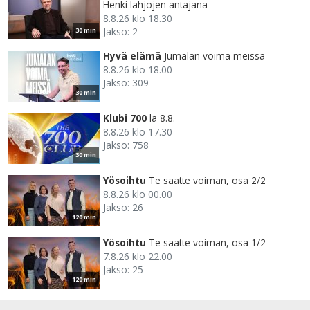
Henki lahjojen antajana
8.8.26 klo 18.30
Jakso: 2
30 min
Hyvä elämä
Jumalan voima meissä
8.8.26 klo 18.00
Jakso: 309
30 min
Klubi 700
la 8.8.
8.8.26 klo 17.30
Jakso: 758
30 min
Yösoihtu
Te saatte voiman, osa 2/2
8.8.26 klo 00.00
Jakso: 26
120 min
Yösoihtu
Te saatte voiman, osa 1/2
7.8.26 klo 22.00
Jakso: 25
120 min