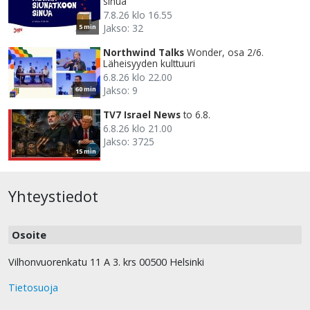
sinua
7.8.26 klo 16.55
Jakso: 32
5 min
Northwind Talks
Wonder, osa 2/6.
Läheisyyden kulttuuri
6.8.26 klo 22.00
Jakso: 9
60 min
TV7 Israel News
to 6.8.
6.8.26 klo 21.00
Jakso: 3725
15 min
Yhteystiedot
Osoite
Vilhonvuorenkatu 11 A 3. krs 00500 Helsinki
Tietosuoja