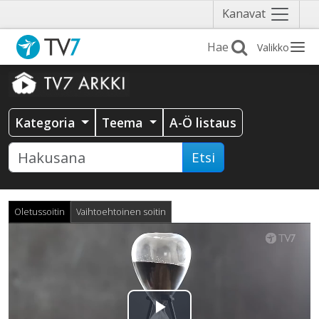
Näytä
Kanavat
valikko
Valikko
Kategoria
Teema
A-Ö listaus
Etsi
Oletussoitin
Vaihtoehtoinen soitin