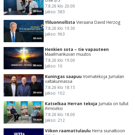
7.8.26 klo 20.00
Jakso: 583
30 min
Yliluonnollista
Vieraana David Herzog
7.8.26 klo 19.30
Jakso: 963
30 min
Henkien sota – tie vapauteen
Maailmankuvan muutos
7.8.26 klo 19.00
Jakso: 10
30 min
Kuningas saapuu
Voimatekoja Jumalan
valtakunnassa
7.8.26 klo 18.15
Jakso: 102
30 min
Katselkaa Herran tekoja
Jumala on tullut
ihmiseksi
7.8.26 klo 18.00
Jakso: 212
15 min
Viikon raamattulaulu
Herra siunatkoon