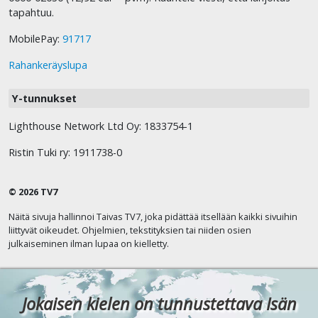
tapahtuu.
MobilePay:
91717
Rahankeräyslupa
Y-tunnukset
Lighthouse Network Ltd Oy: 1833754-1
Ristin Tuki ry: 1911738-0
© 2026 TV7
Näitä sivuja hallinnoi Taivas TV7, joka pidättää itsellään kaikki sivuihin
liittyvät oikeudet. Ohjelmien, tekstityksien tai niiden osien
julkaiseminen ilman lupaa on kielletty.
Jokaisen kielen on tunnustettava Isän