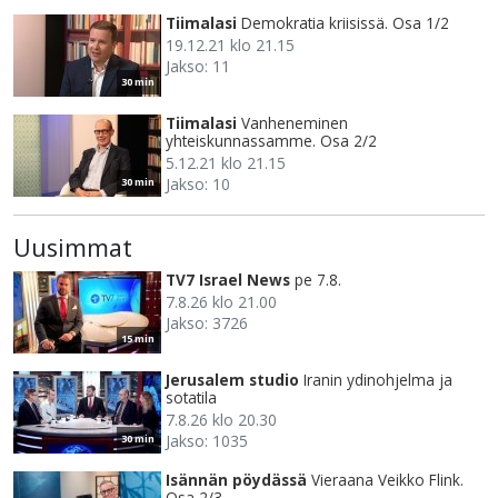
Tiimalasi
Demokratia kriisissä. Osa 1/2
19.12.21 klo 21.15
Jakso: 11
30 min
Tiimalasi
Vanheneminen
yhteiskunnassamme. Osa 2/2
5.12.21 klo 21.15
Jakso: 10
30 min
Uusimmat
TV7 Israel News
pe 7.8.
7.8.26 klo 21.00
Jakso: 3726
15 min
Jerusalem studio
Iranin ydinohjelma ja
sotatila
7.8.26 klo 20.30
Jakso: 1035
30 min
Isännän pöydässä
Vieraana Veikko Flink.
Osa 2/3