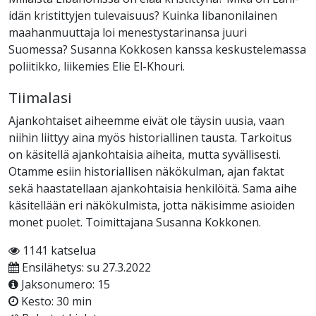
idän kristittyjen tulevaisuus? Kuinka libanonilainen
maahanmuuttaja loi menestystarinansa juuri
Suomessa? Susanna Kokkosen kanssa keskustelemassa
poliitikko, liikemies Elie El-Khouri.
Tiimalasi
Ajankohtaiset aiheemme eivät ole täysin uusia, vaan
niihin liittyy aina myös historiallinen tausta. Tarkoitus
on käsitellä ajankohtaisia aiheita, mutta syvällisesti.
Otamme esiin historiallisen näkökulman, ajan faktat
sekä haastatellaan ajankohtaisia henkilöitä. Sama aihe
käsitellään eri näkökulmista, jotta näkisimme asioiden
monet puolet. Toimittajana Susanna Kokkonen.
1141 katselua
Ensilähetys: su 27.3.2022
Jaksonumero: 15
Kesto: 30 min