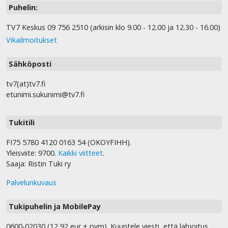
Puhelin:
TV7 Keskus 09 756 2510 (arkisin klo 9.00 - 12.00 ja 12.30 - 16.00)
Vikailmoitukset
Sähköposti
tv7(at)tv7.fi
etunimi.sukunimi@tv7.fi
Tukitili
FI75 5780 4120 0163 54 (OKOYFIHH).
Yleisviite: 9700.
Kaikki viitteet
.
Saaja: Ristin Tuki ry
Palvelunkuvaus
Tukipuhelin ja MobilePay
0600-02030 (12,92 eur + pvm). Kuuntele viesti, että lahjoitus