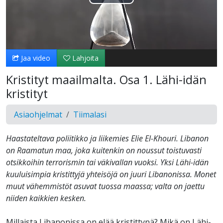
Toista
Video
Jaa video
Lahjoita
Kristityt maailmalta. Osa 1. Lähi-idän
kristityt
Asiaohjelmat
Tiimalasi
Haastateltava poliitikko ja liikemies Elie El-Khouri. Libanon
on Raamatun maa, joka kuitenkin on noussut toistuvasti
otsikkoihin terrorismin tai väkivallan vuoksi. Yksi Lähi-idän
kuuluisimpia kristittyjä yhteisöjä on juuri Libanonissa. Monet
muut vähemmistöt asuvat tuossa maassa; valta on jaettu
niiden kaikkien kesken.
Millaista Libanonissa on elää kristittynä? Mikä on Lähi-