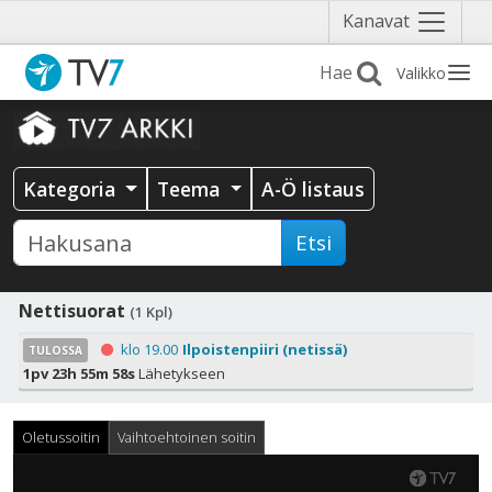
Näytä
Kanavat
valikko
Valikko
Kategoria
Teema
A-Ö listaus
Etsi
Nettisuorat
(1 Kpl)
klo 19.00
Ilpoistenpiiri (netissä)
TULOSSA
1pv 23h 55m 58s
Lähetykseen
Oletussoitin
Vaihtoehtoinen soitin