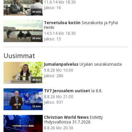
11.6.14 klo 18.30
Jakso: 16
30 min
Tervetuloa kotiin
Seurakunta ja Pyhä
Henki
14.5.14 klo 18.30
Jakso: 15
30 min
Uusimmat
Jumalanpalvelus
Urjalan seurakunnasta
9.8.26 klo 10.00
Jakso: 286
45 min
TV7 Jerusalem uutiset
la 8.8.
8.8.26 klo 21.00
Jakso: 931
15 min
Christian World News
Esitetty
Yhdysvalloissa 31.7.2026
8.8.26 klo 20.30