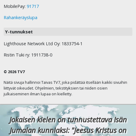
MobilePay:
91717
Rahankeräyslupa
Y-tunnukset
Lighthouse Network Ltd Oy: 1833754-1
Ristin Tuki ry: 1911738-0
© 2026 TV7
Näitä sivuja hallinnoi Taivas TV7, joka pidättää itsellään kaikki sivuihin
liittyvät oikeudet. Ohjelmien, tekstityksien tai niiden osien
julkaiseminen ilman lupaa on kielletty.
Jokaisen kielen on tunnustettava Isän
Jumalan kunniaksi: "Jeesus Kristus on