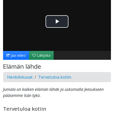
Toista
Video
Jaa video
Lahjoita
Elämän lähde
Henkilökuvat
Tervetuloa kotiin
Jumala on kaiken elämän lähde ja uskomalla Jeesukseen
pääsemme Isän tykö.
Tervetuloa kotiin