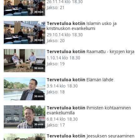
26.11.14 klo 18.30
Jakso: 21
30 min
Tervetuloa kotiin
Islamin usko ja
kristinuskon evankeliumi
29.10.14 klo 18.30
Jakso: 20
30 min
Tervetuloa kotiin
Raamattu - kirjojen kirja
1.10.14 klo 18.30
Jakso: 19
30 min
Tervetuloa kotiin
Elämän lähde
3.9.14 klo 18.30
Jakso: 18
30 min
Tervetuloa kotiin
Ihmisten kohtaaminen
evankeliumilla
6.8.14 klo 18.30
Jakso: 17
30 min
Tervetuloa kotiin
Jeesuksen seuraaminen