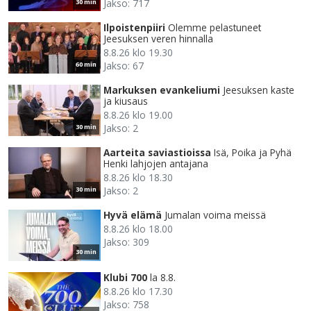
Jakso: 717
30 min
Ilpoistenpiiri
Olemme pelastuneet
Jeesuksen veren hinnalla
8.8.26 klo 19.30
Jakso: 67
60 min
Markuksen evankeliumi
Jeesuksen kaste
ja kiusaus
8.8.26 klo 19.00
Jakso: 2
30 min
Aarteita saviastioissa
Isä, Poika ja Pyhä
Henki lahjojen antajana
8.8.26 klo 18.30
Jakso: 2
30 min
Hyvä elämä
Jumalan voima meissä
8.8.26 klo 18.00
Jakso: 309
30 min
Klubi 700
la 8.8.
8.8.26 klo 17.30
Jakso: 758