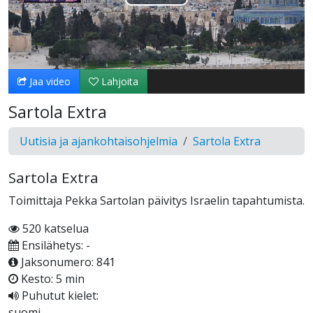
Toista
Video
Jaa video
Lahjoita
Sartola Extra
Uutisia ja ajankohtaisohjelmia
Sartola Extra
Sartola Extra
Toimittaja Pekka Sartolan päivitys Israelin tapahtumista.
520 katselua
Ensilähetys: -
Jaksonumero: 841
Kesto: 5 min
Puhutut kielet:
suomi