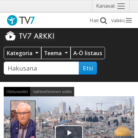
Näytä
Kanavat
valikko
Valikko
Kategoria
Teema
A-Ö listaus
Etsi
Oletussoitin
Vaihtoehtoinen soitin