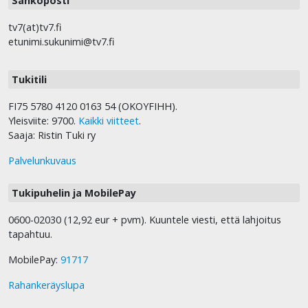
Sähköposti
tv7(at)tv7.fi
etunimi.sukunimi@tv7.fi
Tukitili
FI75 5780 4120 0163 54 (OKOYFIHH).
Yleisviite: 9700.
Kaikki viitteet
.
Saaja: Ristin Tuki ry
Palvelunkuvaus
Tukipuhelin ja MobilePay
0600-02030 (12,92 eur + pvm). Kuuntele viesti, että lahjoitus
tapahtuu.
MobilePay:
91717
Rahankeräyslupa