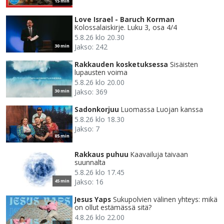
15 min
Love Israel - Baruch Korman
Kolossalaiskirje. Luku 3, osa 4/4
5.8.26 klo 20.30
Jakso: 242
30 min
Rakkauden kosketuksessa
Sisäisten
lupausten voima
5.8.26 klo 20.00
Jakso: 369
30 min
Sadonkorjuu
Luomassa Luojan kanssa
5.8.26 klo 18.30
Jakso: 7
85 min
Rakkaus puhuu
Kaavailuja taivaan
suunnalta
5.8.26 klo 17.45
Jakso: 16
45 min
Jesus Yaps
Sukupolvien välinen yhteys: mikä
on ollut estämässä sitä?
4.8.26 klo 22.00