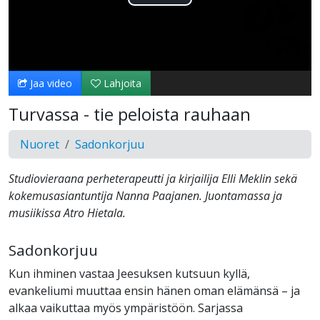
Toista
Video
Jaa video
Lahjoita
Turvassa - tie peloista rauhaan
Nuoret
Sadonkorjuu
Studiovieraana perheterapeutti ja kirjailija Elli Meklin sekä
kokemusasiantuntija Nanna Paajanen. Juontamassa ja
musiikissa Atro Hietala.
Sadonkorjuu
Kun ihminen vastaa Jeesuksen kutsuun kyllä,
evankeliumi muuttaa ensin hänen oman elämänsä – ja
alkaa vaikuttaa myös ympäristöön. Sarjassa