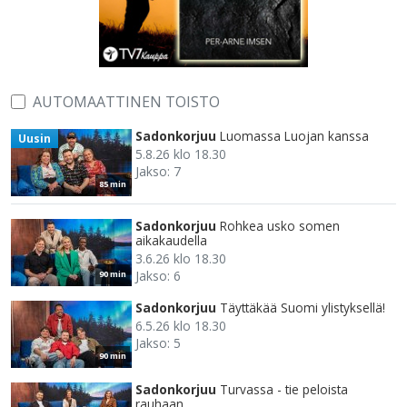
AUTOMAATTINEN TOISTO
Sadonkorjuu
Luomassa Luojan kanssa
Uusin
5.8.26 klo 18.30
Jakso: 7
85 min
Sadonkorjuu
Rohkea usko somen
aikakaudella
3.6.26 klo 18.30
Jakso: 6
90 min
Sadonkorjuu
Täyttäkää Suomi ylistyksellä!
6.5.26 klo 18.30
Jakso: 5
90 min
Sadonkorjuu
Turvassa - tie peloista
rauhaan