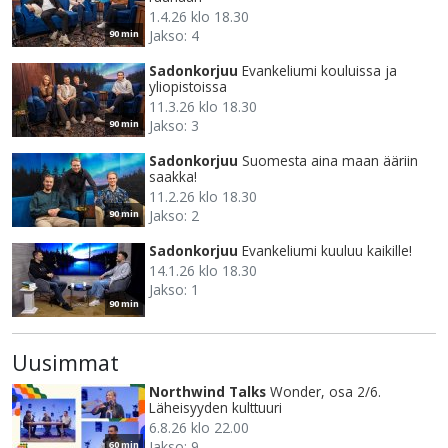
1.4.26 klo 18.30
Jakso: 4
90 min
Sadonkorjuu
Evankeliumi kouluissa ja
yliopistoissa
11.3.26 klo 18.30
Jakso: 3
90 min
Sadonkorjuu
Suomesta aina maan ääriin
saakka!
11.2.26 klo 18.30
Jakso: 2
90 min
Sadonkorjuu
Evankeliumi kuuluu kaikille!
14.1.26 klo 18.30
Jakso: 1
90 min
Uusimmat
Northwind Talks
Wonder, osa 2/6.
Läheisyyden kulttuuri
6.8.26 klo 22.00
Jakso: 9
60 min