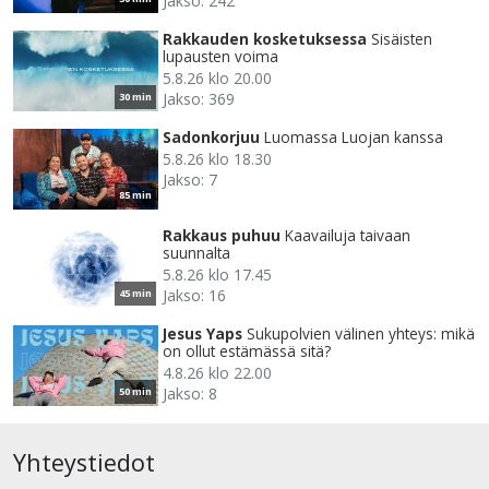
Jakso: 242
Rakkauden kosketuksessa
Sisäisten
lupausten voima
5.8.26 klo 20.00
Jakso: 369
30 min
Sadonkorjuu
Luomassa Luojan kanssa
5.8.26 klo 18.30
Jakso: 7
85 min
Rakkaus puhuu
Kaavailuja taivaan
suunnalta
5.8.26 klo 17.45
Jakso: 16
45 min
Jesus Yaps
Sukupolvien välinen yhteys: mikä
on ollut estämässä sitä?
4.8.26 klo 22.00
Jakso: 8
50 min
Yhteystiedot