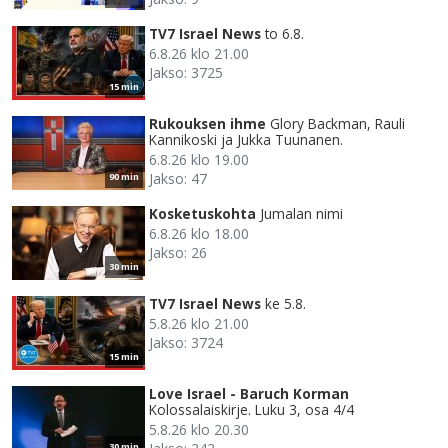
TV7 Israel News
to 6.8.
6.8.26 klo 21.00
Jakso: 3725
15 min
Rukouksen ihme
Glory Backman, Rauli
Kannikoski ja Jukka Tuunanen.
6.8.26 klo 19.00
Jakso: 47
90 min
Kosketuskohta
Jumalan nimi
6.8.26 klo 18.00
Jakso: 26
30 min
TV7 Israel News
ke 5.8.
5.8.26 klo 21.00
Jakso: 3724
15 min
Love Israel - Baruch Korman
Kolossalaiskirje. Luku 3, osa 4/4
5.8.26 klo 20.30
30 min