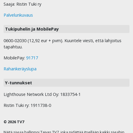
Saaja: Ristin Tuki ry
Palvelunkuvaus
Tukipuhelin ja MobilePay
0600-02030 (12,92 eur + pvm). Kuuntele viesti, että lahjoitus
tapahtuu.
MobilePay:
91717
Rahankeräyslupa
Y-tunnukset
Lighthouse Network Ltd Oy: 1833754-1
Ristin Tuki ry: 1911738-0
© 2026 TV7
Näitä sivuja hallinnoi Taivas TV7, joka pidättää itsellään kaikki sivuihin