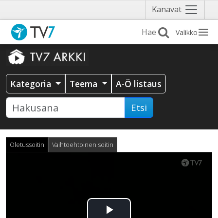
Näytä
Kanavat
valikko
Valikko
Kategoria
Teema
A-Ö listaus
Etsi
Oletussoitin
Vaihtoehtoinen soitin