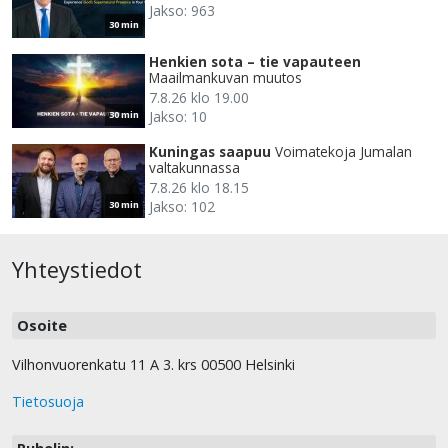
Jakso: 963
30 min
Henkien sota – tie vapauteen
Maailmankuvan muutos
7.8.26 klo 19.00
Jakso: 10
30 min
Kuningas saapuu
Voimatekoja Jumalan
valtakunnassa
7.8.26 klo 18.15
Jakso: 102
30 min
Yhteystiedot
Osoite
Vilhonvuorenkatu 11 A 3. krs 00500 Helsinki
Tietosuoja