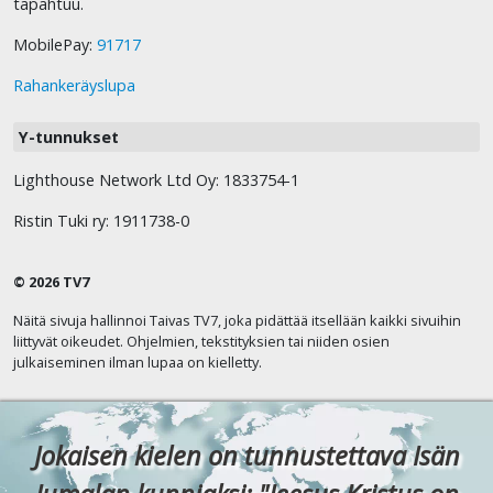
tapahtuu.
MobilePay:
91717
Rahankeräyslupa
Y-tunnukset
Lighthouse Network Ltd Oy: 1833754-1
Ristin Tuki ry: 1911738-0
© 2026 TV7
Näitä sivuja hallinnoi Taivas TV7, joka pidättää itsellään kaikki sivuihin
liittyvät oikeudet. Ohjelmien, tekstityksien tai niiden osien
julkaiseminen ilman lupaa on kielletty.
Jokaisen kielen on tunnustettava Isän