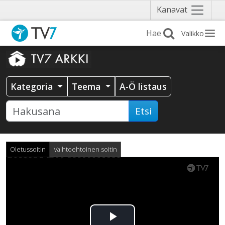
Näytä
Kanavat
valikko
Valikko
Kategoria
Teema
A-Ö listaus
Etsi
Oletussoitin
Vaihtoehtoinen soitin