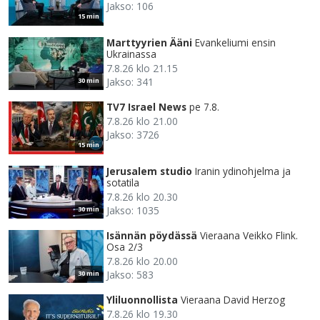
Jakso: 106
15 min
Marttyyrien Ääni
Evankeliumi ensin
Ukrainassa
7.8.26 klo 21.15
Jakso: 341
30 min
TV7 Israel News
pe 7.8.
7.8.26 klo 21.00
Jakso: 3726
15 min
Jerusalem studio
Iranin ydinohjelma ja
sotatila
7.8.26 klo 20.30
Jakso: 1035
30 min
Isännän pöydässä
Vieraana Veikko Flink.
Osa 2/3
7.8.26 klo 20.00
Jakso: 583
30 min
Yliluonnollista
Vieraana David Herzog
7.8.26 klo 19.30