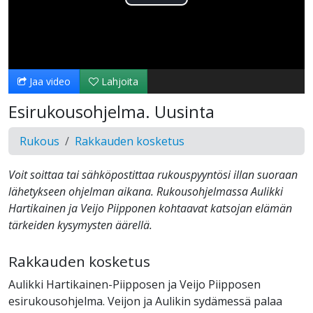
Toista
Video
Jaa video
Lahjoita
Esirukousohjelma. Uusinta
Rukous
Rakkauden kosketus
Voit soittaa tai sähköpostittaa rukouspyyntösi illan suoraan
lähetykseen ohjelman aikana. Rukousohjelmassa Aulikki
Hartikainen ja Veijo Piipponen kohtaavat katsojan elämän
tärkeiden kysymysten äärellä.
Rakkauden kosketus
Aulikki Hartikainen-Piipposen ja Veijo Piipposen
esirukousohjelma. Veijon ja Aulikin sydämessä palaa