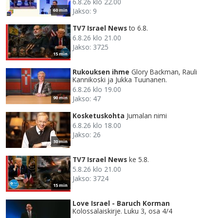
6.8.26 klo 22.00
Jakso: 9
60 min
TV7 Israel News
to 6.8.
6.8.26 klo 21.00
Jakso: 3725
15 min
Rukouksen ihme
Glory Backman, Rauli
Kannikoski ja Jukka Tuunanen.
6.8.26 klo 19.00
Jakso: 47
90 min
Kosketuskohta
Jumalan nimi
6.8.26 klo 18.00
Jakso: 26
30 min
TV7 Israel News
ke 5.8.
5.8.26 klo 21.00
Jakso: 3724
15 min
Love Israel - Baruch Korman
Kolossalaiskirje. Luku 3, osa 4/4