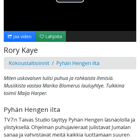
Toista
Video
Jaa video
Lahjoita
Rory Kaye
Kokoustaltioinnit
Pyhän Hengen ilta
Miten uskovaisen tulisi puhua ja rohkaista ihmisiä.
Musiikista vastaa Marika Blomerus lauluyhtye. Tulkkina
toimii Maija Harper.
Pyhän Hengen ilta
TV7:n Taivas Studio täyttyy Pyhän Hengen läsnäololla ja
ylistyksellä. Ohjelman puhujavieraat julistavat Jumalan
sanaa ja vahvistavat meitä kaikkia luottamaan suuren