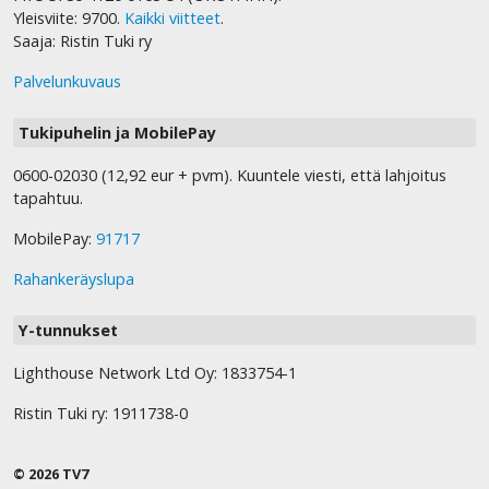
Yleisviite: 9700.
Kaikki viitteet
.
Saaja: Ristin Tuki ry
Palvelunkuvaus
Tukipuhelin ja MobilePay
0600-02030 (12,92 eur + pvm). Kuuntele viesti, että lahjoitus
tapahtuu.
MobilePay:
91717
Rahankeräyslupa
Y-tunnukset
Lighthouse Network Ltd Oy: 1833754-1
Ristin Tuki ry: 1911738-0
© 2026 TV7