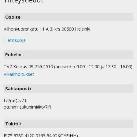
Osoite
Vilhonvuorenkatu 11 A 3. krs 00500 Helsinki
Tietosuoja
Puhelin:
TV7 Keskus 09 756 2510 (arkisin klo 9.00 - 12.00 ja 12.30 - 16.00)
Vikailmoitukset
Sähköposti
tv7(at)tv7.fi
etunimi.sukunimi@tv7.fi
Tukitili
FI75 5780 4120 0163 54 (OKOYFIHH).