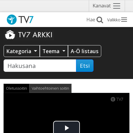
Näytä
Kanavat
valikko
Valikko
Kategoria
Teema
A-Ö listaus
Etsi
Oletussoitin
Vaihtoehtoinen soitin