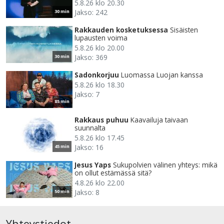
5.8.26 klo 20.30
Jakso: 242
30 min
Rakkauden kosketuksessa
Sisäisten
lupausten voima
5.8.26 klo 20.00
Jakso: 369
30 min
Sadonkorjuu
Luomassa Luojan kanssa
5.8.26 klo 18.30
Jakso: 7
85 min
Rakkaus puhuu
Kaavailuja taivaan
suunnalta
5.8.26 klo 17.45
Jakso: 16
45 min
Jesus Yaps
Sukupolvien välinen yhteys: mikä
on ollut estämässä sitä?
4.8.26 klo 22.00
Jakso: 8
50 min
Yhteystiedot